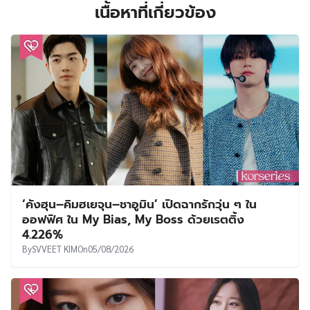
เนื้อหาที่เกี่ยวข้อง
‘คังฮุน–คิมฮเยจุน–ชาอูมิน’ เปิดฉากรักวุ่น ๆ ใน
ออฟฟิศ ใน My Bias, My Boss ด้วยเรตติ้ง
4.226%
By
SVVEET KIM
On
05/08/2026