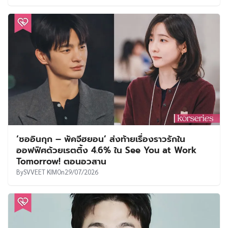
‘ซออินกุก – พัคจีฮยอน’ ส่งท้ายเรื่องราวรักใน
ออฟฟิศด้วยเรตติ้ง 4.6% ใน See You at Work
Tomorrow! ตอนอวสาน
By
SVVEET KIM
On
29/07/2026