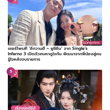
เซอร์ไพรส์! ‘อีกวานฮี – ยูชีอึน’ จาก Single’s
Inferno 3 เปิดตัวคบหาดูใจกัน พัฒนาจากพี่น้องสู่คน
รู้ใจหลังจบรายการ