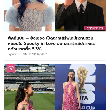
พัคอึนบิน – ยังเซจง เปิดฉากเสิร์ฟเคมีหวานชวน
หลอนใน Spooky in Love ออกสตาร์ทสัปดาห์แร
กด้วยเรตติ้ง 5.3%
By
SVVEET KIM
On
20/07/2026