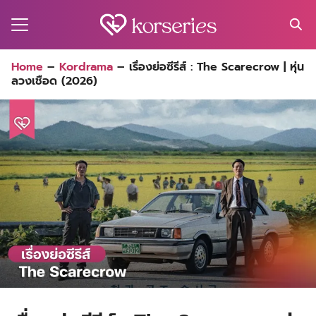
Skip
to
content
Search
Home
–
Kordrama
–
เรื่องย่อซีรีส์ : The Scarecrow | หุ่น
for:
ลวงเชือด (2026)
MA
ES
CT
EL
UTY
T
EW
US