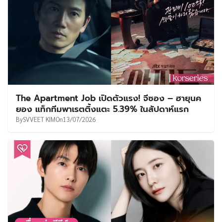
The Apartment Job เปิดตัวแรง! จีซอง – ฮายุนค
ยอง แท็กทีมพาเรตติ้งแตะ 5.39% ในสัปดาห์แรก
By
SVVEET KIM
On
13/07/2026