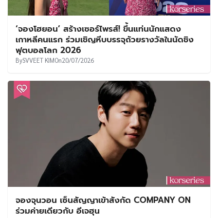
‘จองโฮยอน’ สร้างเซอร์ไพรส์! ขึ้นแท่นนักแสดง
เกาหลีคนแรก ร่วมเชิญหีบบรรจุถ้วยรางวัลในนัดชิง
ฟุตบอลโลก 2026
By
SVVEET KIM
On
20/07/2026
จองจุนวอน เซ็นสัญญาเข้าสังกัด COMPANY ON
ร่วมค่ายเดียวกับ อีเจฮุน