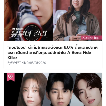
‘กงฮโยจิน’ นำทีมโกยเรตติ้งแตะ 8.0% ตั้งแต่สัปดาห์
แรก เดินหน้าภารกิจคุณแม่นักฆ่าใน A Bona Fide
Killer
By
SVVEET KIM
On
03/08/2026