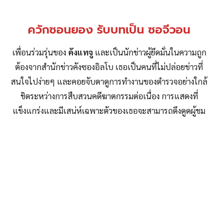
ควักซอนยอง รับบทเป็น ซอจีวอน
เพื่อนร่วมรุ่นของ
คังแทจู
และเป็นนักข่าวผู้ยึดมั่นในความถูก
ต้องจากสำนักข่าวคังซองอิลโบ เธอเป็นคนที่ไม่ปล่อยข่าวที่
สนใจไปง่ายๆ และคอยจับตาดูการทำงานของตำรวจอย่างใกล้
ชิดระหว่างการสืบสวนคดีฆาตกรรมต่อเนื่อง การแสดงที่
แข็งแกร่งและมีเสน่ห์เฉพาะตัวของเธอจะสามารถดึงดูดผู้ชม