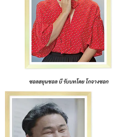
ซอลฮยุนชอล บี
รับบทโดย โกจางซอก