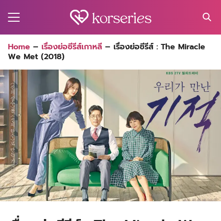
Skip
to
content
Search
Home
–
เรื่องย่อซีรีส์เกาหลี
–
เรื่องย่อซีรีส์ : The Miracle
for:
We Met (2018)
MA
ES
CT
EL
UTY
T
EW
US