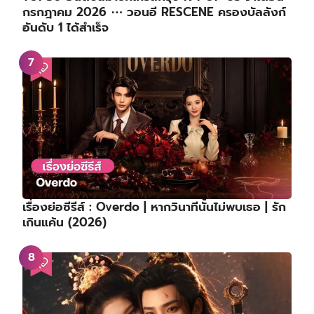
กรกฎาคม 2026 ⋯ วอนอี RESCENE ครองบัลลังก์
อันดับ 1 ได้สำเร็จ
เรื่องย่อซีรีส์ : Overdo | หากวินาทีนั้นไม่พบเธอ | รัก
เกินแค้น (2026)