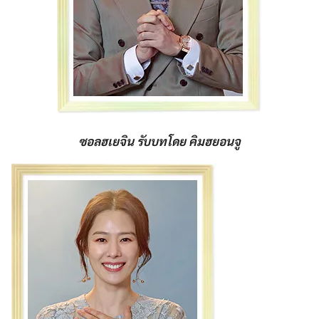
ซอลฮเยจิน รับบทโดย คิมฮยอนจู