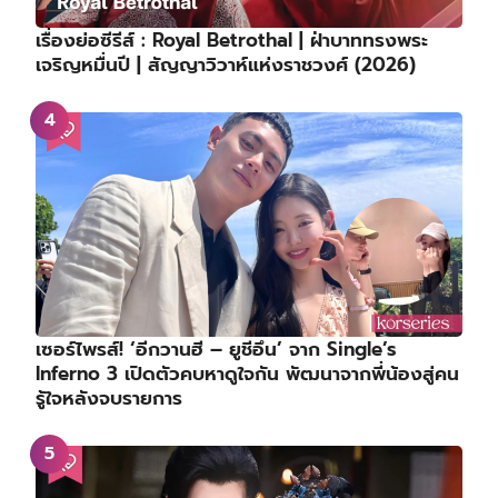
เรื่องย่อซีรีส์ : Royal Betrothal | ฝ่าบาททรงพระ
เจริญหมื่นปี | สัญญาวิวาห์แห่งราชวงศ์ (2026)
เซอร์ไพรส์! ‘อีกวานฮี – ยูชีอึน’ จาก Single’s
Inferno 3 เปิดตัวคบหาดูใจกัน พัฒนาจากพี่น้องสู่คน
รู้ใจหลังจบรายการ