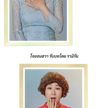
โจยอนฮวา รับบทโดย รามิรัน