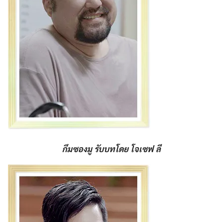
กึมซองมู รับบทโดย โจเซฟ ลี