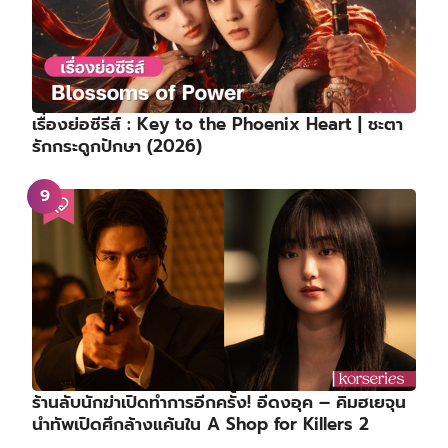
เรื่องย่อซีรีส์ : Key to the Phoenix Heart | ชะตา
รักกระดูกปักษา (2026)
ร้านลับนักฆ่าเปิดทำการอีกครั้ง! อีดงอุค – คิมฮเยจุน
นำทัพเปิดศึกล้างแค้นใน A Shop for Killers 2