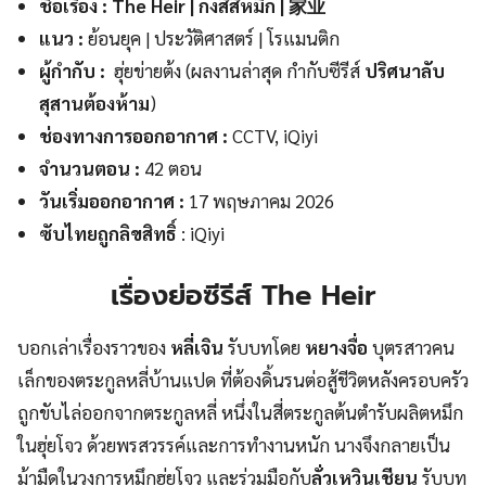
ชื่อเรื่อง : The Heir | กงสีสีหมึก |
家业
แนว :
ย้อนยุค | ประวัติศาสตร์ | โรแมนติก
ผู้กำกับ :
ฮุ่ยข่ายต้ง (ผลงานล่าสุด กำกับซีรีส์
ปริศนาลับ
สุสานต้องห้าม
)
ช่องทางการออกอากาศ :
CCTV, iQiyi
จำนวนตอน :
42 ตอน
วันเริ่มออกอากาศ :
17 พฤษภาคม 2026
ซับไทยถูกลิขสิทธิ์
: iQiyi
เรื่องย่อซีรีส์ The Heir
บอกเล่าเรื่องราวของ
หลี่เจิน
รับบทโดย
หยางจื่อ
บุตรสาวคน
เล็กของตระกูลหลี่บ้านแปด ที่ต้องดิ้นรนต่อสู้ชีวิตหลังครอบครัว
ถูกขับไล่ออกจากตระกูลหลี่ หนึ่งในสี่ตระกูลต้นตำรับผลิตหมึก
ในฮุ่ยโจว ด้วยพรสวรรค์และการทำงานหนัก นางจึงกลายเป็น
ม้ามืดในวงการหมึกฮุ่ยโจว และร่วมมือกับ
ลั่วเหวินเชียน
รับบท