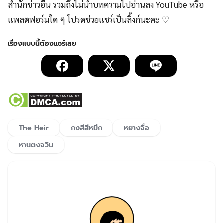
สำนักข่าวอื่น รวมถึงไม่นำบทความไปอ่านลง YouTube หรือ
แพลตฟอร์มใด ๆ โปรดช่วยแชร์เป็นลิ้งก์นะคะ ♡
The Heir
กงสีสีหมึก
หยางจื่อ
หานตงจวิน