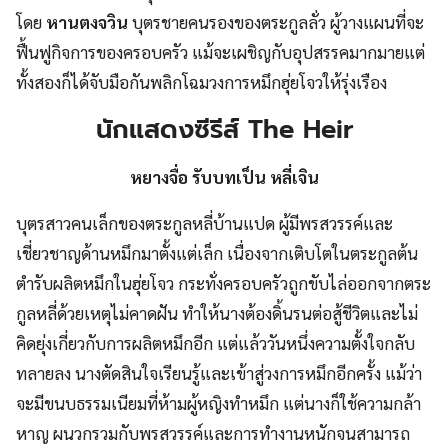
โดย
หานตงจวิน
บุตรชายคนรองของตระกูลลั่ว ผู้วางแผนที่จะ
ฟื้นฟูกิจการของครอบครัว แม้จะเผชิญกับอุปสรรคมากมายแต่
ทั้งสองก็ได้จับมือกันพลิกโฉมวงการหมึกฮุ่ยโจวให้รุ่งเรือง
นักแสดงซีรีส์ The Heir
หยางจื่อ รับบทเป็น หลี่เจิน
บุตรสาวคนเล็กของตระกูลหลี่บ้านแปด ผู้มีพรสวรรค์และ
เชี่ยวชาญด้านหมึกมาตั้งแต่เล็ก เนื่องจากเติบโตในตระกูลต้น
ตำรับผลิตหมึกในฮุ่ยโจว กระทั่งครอบครัวถูกขับไล่ออกจากตระ
กูลหลี่ด้วยเหตุไม่คาดฝัน ทำให้นางต้องดิ้นรนต่อสู้ชีวิตและไม่
คิดยุ่งเกี่ยวกับการผลิตหมึกอีก แต่แล้ววันหนึ่งความตั้งใจกลับ
ทลายลง นางตัดสินใจเรียนรู้และเข้าสู่วงการหมึกอีกครั้ง แม้ว่า
จะมีขนบธรรมเนียมที่ห้ามผู้หญิงทำหมึก แต่นางก็ใช้ความกล้า
หาญ ผนวกรวมกับพรสวรรค์และการทำงานหนักจนสามารถ