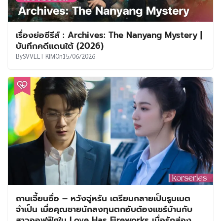
เรื่องย่อซีรีส์ : Archives: The Nanyang Mystery |
บันทึกคดีแดนใต้ (2026)
By
SVVEET KIM
On
15/06/2026
ถานเจี้ยนซื่อ – หวังฉู่หรัน เตรียมกลายเป็นรูมเมต
จำเป็น เมื่อคุณชายนักลงทุนตกอับต้องแชร์บ้านกับ
สาวออฟฟิศใน Love Has Fireworks เมื่อรักส่อง