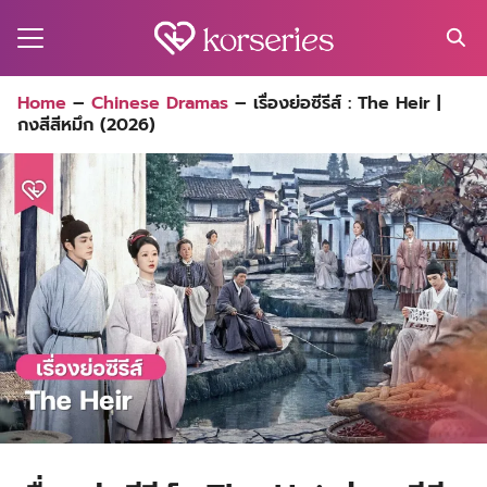
Skip
to
content
Search
Home
–
Chinese Dramas
–
เรื่องย่อซีรีส์ : The Heir |
for:
กงสีสีหมึก (2026)
MA
ES
CT
EL
UTY
T
EW
US