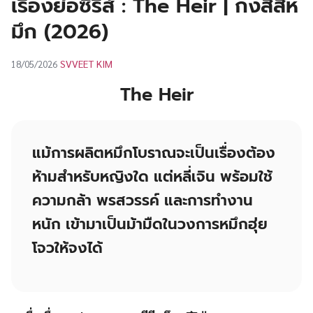
เรื่องย่อซีรีส์ : The Heir | กงสีสีห
UT
มึก (2026)
SVVEET KIM
18/05/2026
The Heir
แม้การผลิตหมึกโบราณจะเป็นเรื่องต้อง
ห้ามสำหรับหญิงใด แต่
หลี่เจิน
พร้อมใช้
ความกล้า พรสวรรค์ และการทำงาน
หนัก เข้ามาเป็นม้ามืดในวงการหมึกฮุ่ย
โจวให้จงได้