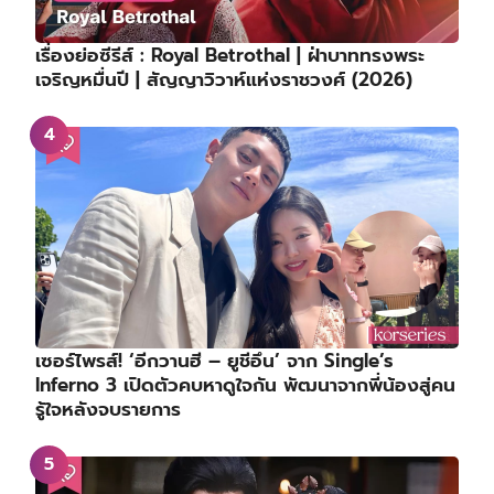
เรื่องย่อซีรีส์ : Royal Betrothal | ฝ่าบาททรงพระ
เจริญหมื่นปี | สัญญาวิวาห์แห่งราชวงศ์ (2026)
เซอร์ไพรส์! ‘อีกวานฮี – ยูชีอึน’ จาก Single’s
Inferno 3 เปิดตัวคบหาดูใจกัน พัฒนาจากพี่น้องสู่คน
รู้ใจหลังจบรายการ