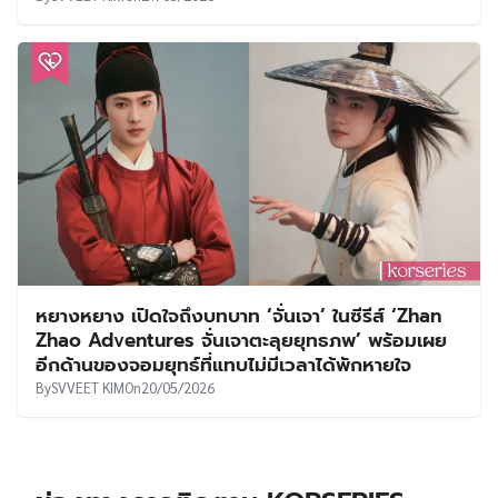
หยางหยาง เปิดใจถึงบทบาท ‘จั่นเจา’ ในซีรีส์ ‘Zhan
Zhao Adventures จั่นเจาตะลุยยุทธภพ’ พร้อมเผย
อีกด้านของจอมยุทธ์ที่แทบไม่มีเวลาได้พักหายใจ
By
SVVEET KIM
On
20/05/2026