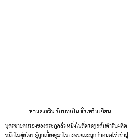
หานตงจวิน รับบทเป็น ลั่วเหวินเชียน
บุตรชายคนรองของตระกูลลั่ว หนึ่งในสี่ตระกูลต้นตำรับผลิต
หมึกในฮุ่ยโจว ผู้ถูกเลี้ยงดูมาในกรอบและถูกกำหนดให้เข้าสู่