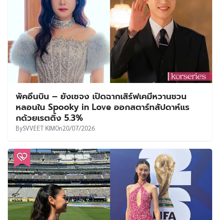
พัคอึนบิน – ยังเซจง เปิดฉากเสิร์ฟเคมีหวานชวน
หลอนใน Spooky in Love ออกสตาร์ทสัปดาห์แร
กด้วยเรตติ้ง 5.3%
By
SVVEET KIM
On
20/07/2026