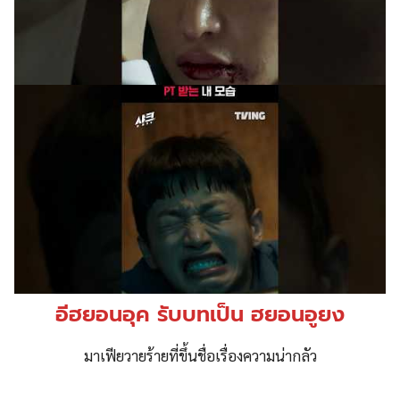
อีฮยอนอุค รับบทเป็น ฮยอนอูยง
มาเฟียวายร้ายที่ขึ้นชื่อเรื่องความน่ากลัว