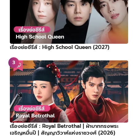
เรื่องย่อซีรีส์ : High School Queen (2027)
เรื่องย่อซีรีส์ : Royal Betrothal | ฝ่าบาททรงพระ
เจริญหมื่นปี | สัญญาวิวาห์แห่งราชวงศ์ (2026)