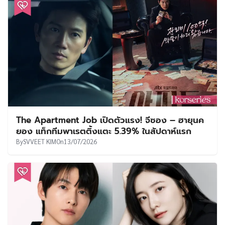
The Apartment Job เปิดตัวแรง! จีซอง – ฮายุนค
ยอง แท็กทีมพาเรตติ้งแตะ 5.39% ในสัปดาห์แรก
By
SVVEET KIM
On
13/07/2026