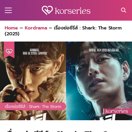
Skip
to
content
Search
Home
–
Kordrama
–
เรื่องย่อซีรีส์ : Shark: The Storm
for:
(2025)
MA
ES
CT
EL
UTY
T
EW
US