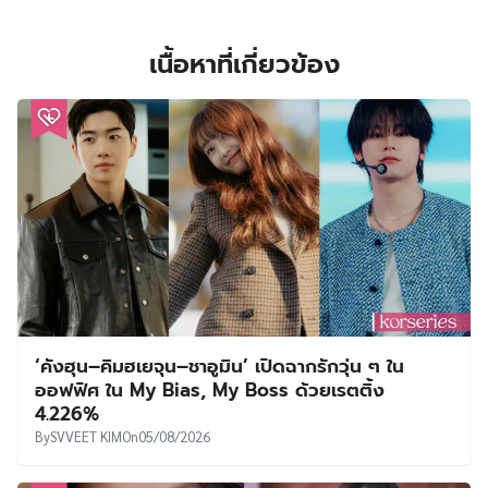
เนื้อหาที่เกี่ยวข้อง
‘คังฮุน–คิมฮเยจุน–ชาอูมิน’ เปิดฉากรักวุ่น ๆ ใน
ออฟฟิศ ใน My Bias, My Boss ด้วยเรตติ้ง
4.226%
By
SVVEET KIM
On
05/08/2026