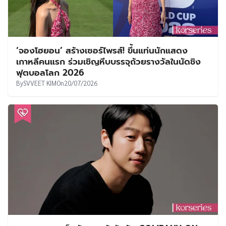
‘จองโฮยอน’ สร้างเซอร์ไพรส์! ขึ้นแท่นนักแสดง
เกาหลีคนแรก ร่วมเชิญหีบบรรจุถ้วยรางวัลในนัดชิง
ฟุตบอลโลก 2026
By
SVVEET KIM
On
20/07/2026