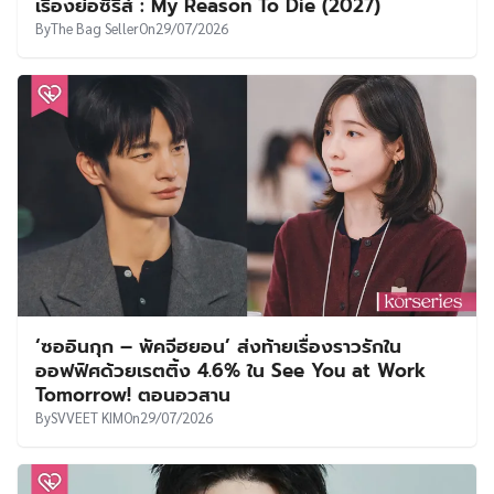
เรื่องย่อซีรีส์ : My Reason To Die (2027)
By
The Bag Seller
On
29/07/2026
‘ซออินกุก – พัคจีฮยอน’ ส่งท้ายเรื่องราวรักใน
ออฟฟิศด้วยเรตติ้ง 4.6% ใน See You at Work
Tomorrow! ตอนอวสาน
By
SVVEET KIM
On
29/07/2026