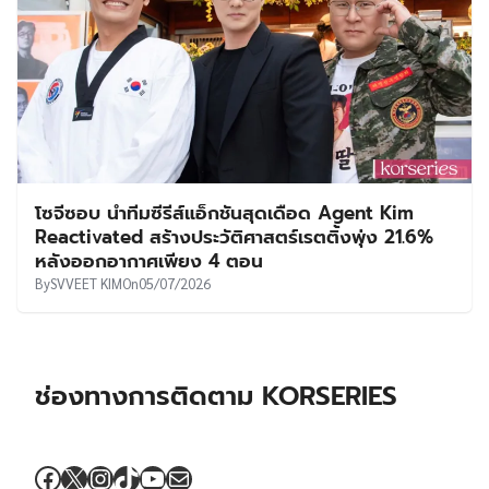
โซจีซอบ นำทีมซีรีส์แอ็กชันสุดเดือด Agent Kim
Reactivated สร้างประวัติศาสตร์เรตติ้งพุ่ง 21.6%
หลังออกอากาศเพียง 4 ตอน
By
SVVEET KIM
On
05/07/2026
ช่องทางการติดตาม KORSERIES
Facebook
X
Instagram
TikTok
YouTube
Mail