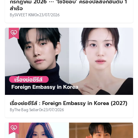
กรกฎาคม 2026 ⋯ ‘โซจีซอบ’ ครองบัลลังก์อันดับ 1
สำเร็จ
By
SVVEET KIM
On
23/07/2026
เรื่องย่อซีรีส์ : Foreign Embassy in Korea (2027)
By
The Bag Seller
On
23/07/2026