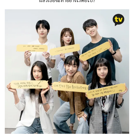
แล้วเธอจะทำอย่างไรต่อไป?