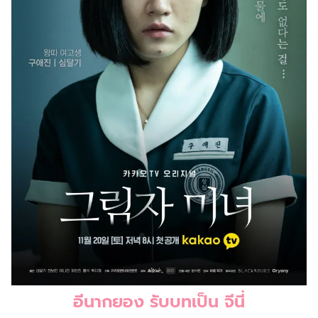
อีนากยอง รับบทเป็น จีนี่