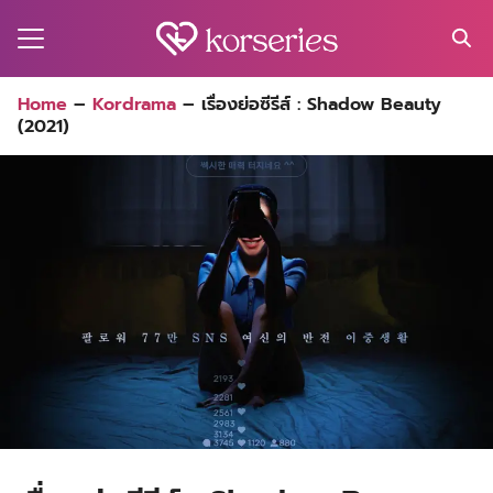
Skip
to
content
Search
Home
–
Kordrama
–
เรื่องย่อซีรีส์ : Shadow Beauty
for:
(2021)
MA
ES
CT
EL
UTY
T
EW
US