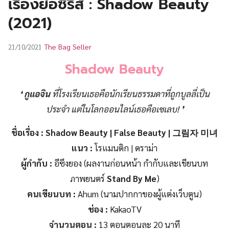
เรื่องย่อซีรีส์ : Shadow Beauty
UT
(2021)
The Bag Seller
21/10/2021
Shadow Beauty
❛
กูแอจิน
ที่โรงเรียนเธอคือนักเรียนธรรมดาที่ถูกบูลลี่เป็น
ประจำ แต่ในโลกออนไลน์เธอคือเซเลบ! ❜
ชื่อเรื่อง : Shadow Beauty | False Beauty |
그림자 미녀
แนว :
โรแมนติก | ดราม่า
ผู้กำกับ :
อีซึงยอง (ผลงานก่อนหน้า กำกับและเขียนบท
ภาพยนตร์
Stand By Me
)
คนเขียนบท :
Ahum (นามปากกาของผู้แต่งเว็บตูน)
ช่อง :
KakaoTV
จำนวนตอน :
13 ตอนตอนละ 20 นาที