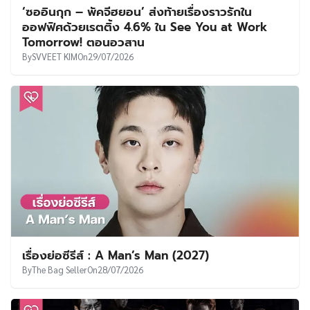
‘ซออินกุก – พัคจีฮยอน’ ส่งท้ายเรื่องราวรักใน
ออฟฟิศด้วยเรตติ้ง 4.6% ใน See You at Work
Tomorrow! ตอนอวสาน
By
SVVEET KIM
On
29/07/2026
เรื่องย่อซีรีส์ : A Man’s Man (2027)
By
The Bag Seller
On
28/07/2026