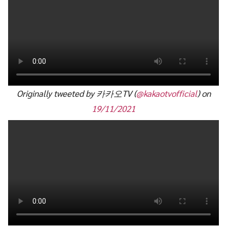
Originally tweeted by 카카오TV (
@kakaotvofficial
) on
19/11/2021