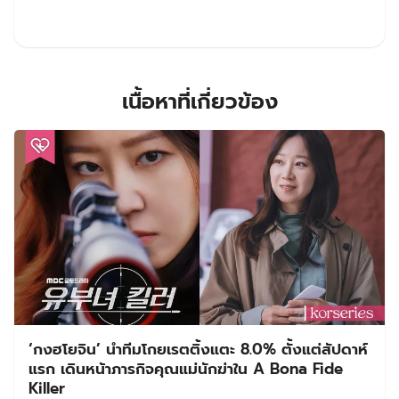
เนื้อหาที่เกี่ยวข้อง
‘กงฮโยจิน’ นำทีมโกยเรตติ้งแตะ 8.0% ตั้งแต่สัปดาห์
แรก เดินหน้าภารกิจคุณแม่นักฆ่าใน A Bona Fide
Killer