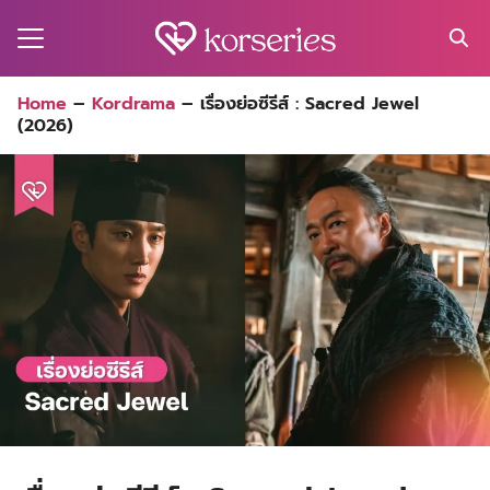
Skip
to
content
Search
Home
–
Kordrama
–
เรื่องย่อซีรีส์ : Sacred Jewel
for:
(2026)
MA
ES
CT
EL
UTY
T
EW
US