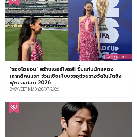
‘จองโฮยอน’ สร้างเซอร์ไพรส์! ขึ้นแท่นนักแสดง
เกาหลีคนแรก ร่วมเชิญหีบบรรจุถ้วยรางวัลในนัดชิง
ฟุตบอลโลก 2026
By
SVVEET KIM
On
20/07/2026