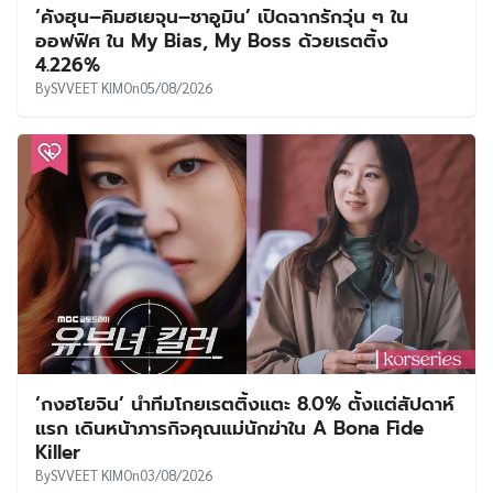
‘คังฮุน–คิมฮเยจุน–ชาอูมิน’ เปิดฉากรักวุ่น ๆ ใน
ออฟฟิศ ใน My Bias, My Boss ด้วยเรตติ้ง
4.226%
By
SVVEET KIM
On
05/08/2026
‘กงฮโยจิน’ นำทีมโกยเรตติ้งแตะ 8.0% ตั้งแต่สัปดาห์
แรก เดินหน้าภารกิจคุณแม่นักฆ่าใน A Bona Fide
Killer
By
SVVEET KIM
On
03/08/2026