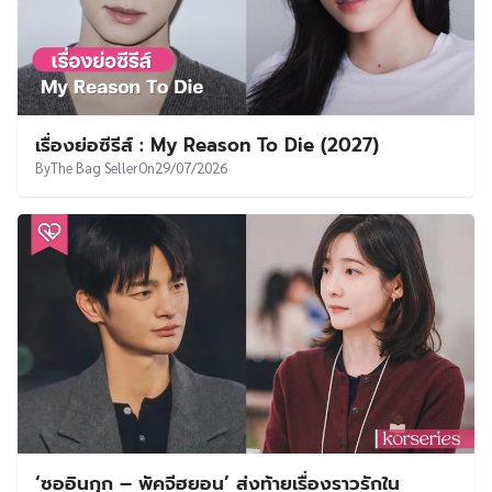
เรื่องย่อซีรีส์ : My Reason To Die (2027)
By
The Bag Seller
On
29/07/2026
‘ซออินกุก – พัคจีฮยอน’ ส่งท้ายเรื่องราวรักใน