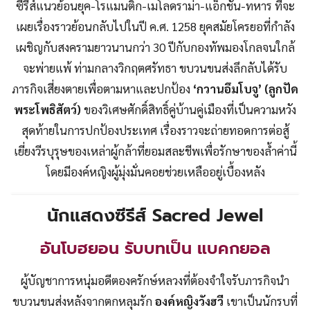
ซีรีส์แนวย้อนยุค-โรแมนติก-เมโลดราม่า-แอ็กชัน-ทหาร ที่จะ
เผยเรื่องราวย้อนกลับไปในปี ค.ศ. 1258 ยุคสมัยโครยอที่กำลัง
เผชิญกับสงครามยาวนานกว่า 30 ปีกับกองทัพมองโกลจนใกล้
จะพ่ายแพ้ ท่ามกลางวิกฤตศรัทธา ขบวนขนส่งลึกลับได้รับ
ภารกิจเสี่ยงตายเพื่อตามหาและปกป้อง
‘กวานอึมโบจู’ (ลูกปัด
พระโพธิสัตว์)
ของวิเศษศักดิ์สิทธิ์คู่บ้านคู่เมืองที่เป็นความหวัง
สุดท้ายในการปกป้องประเทศ เรื่องราวจะถ่ายทอดการต่อสู้
เยี่ยงวีรบุรุษของเหล่าผู้กล้าที่ยอมสละชีพเพื่อรักษาของล้ำค่านี้
โดยมีองค์หญิงผู้มุ่งมั่นคอยช่วยเหลืออยู่เบื้องหลัง
นักแสดงซีรีส์ Sacred Jewel
อันโบฮยอน รับบทเป็น แบคกยอล
ผู้บัญชาการหนุ่มอดีตองครักษ์หลวงที่ต้องจำใจรับภารกิจนำ
ขบวนขนส่งหลังจากตกหลุมรัก
องค์หญิงวังฮวี
เขาเป็นนักรบที่