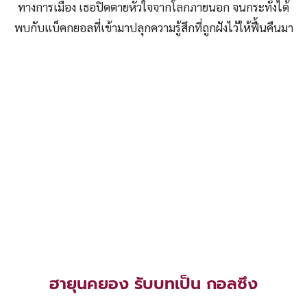
ทางการเมือง เธอปิดตายหัวใจจากโลกภายนอก จนกระทั่งได้
พบกับแบ็คกยอลที่เข้ามาปลุกความรู้สึกที่ถูกฝังไว้ให้ฟื้นคืนมา
ฮายุนคยอง รับบทเป็น กอลซึง