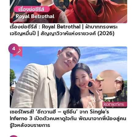
เรื่องย่อซีรีส์ : Royal Betrothal | ฝ่าบาททรงพระ
เจริญหมื่นปี | สัญญาวิวาห์แห่งราชวงศ์ (2026)
เซอร์ไพรส์! ‘อีกวานฮี – ยูชีอึน’ จาก Single’s
Inferno 3 เปิดตัวคบหาดูใจกัน พัฒนาจากพี่น้องสู่คน
รู้ใจหลังจบรายการ