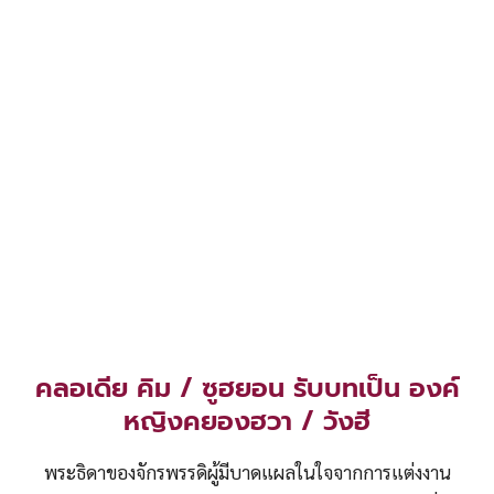
คลอเดีย คิม / ซูฮยอน รับบทเป็น องค์
หญิงคยองฮวา / วังฮี
พระธิดาของจักรพรรดิผู้มีบาดแผลในใจจากการแต่งงาน