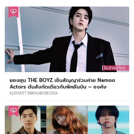
ยองฮุน THE BOYZ เซ็นสัญญาร่วมค่าย Namoo
Actors ต้นสังกัดเดียวกับพัคอึนบิน – ซงคัง
By
SVVEET KIM
On
08/08/2026