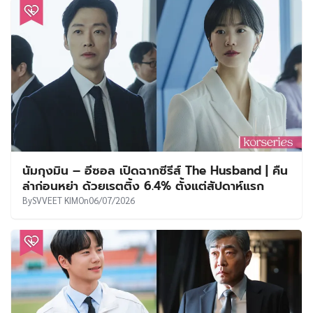
นัมกุงมิน – อีซอล เปิดฉากซีรีส์ The Husband | คืน
ล่าก่อนหย่า ด้วยเรตติ้ง 6.4% ตั้งแต่สัปดาห์แรก
By
SVVEET KIM
On
06/07/2026