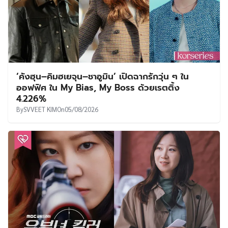
‘คังฮุน–คิมฮเยจุน–ชาอูมิน’ เปิดฉากรักวุ่น ๆ ใน
ออฟฟิศ ใน My Bias, My Boss ด้วยเรตติ้ง
4.226%
By
SVVEET KIM
On
05/08/2026