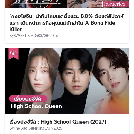
‘กงฮโยจิน’ นำทีมโกยเรตติ้งแตะ 8.0% ตั้งแต่สัปดาห์
แรก เดินหน้าภารกิจคุณแม่นักฆ่าใน A Bona Fide
Killer
By
SVVEET KIM
On
03/08/2026
เรื่องย่อซีรีส์ : High School Queen (2027)
By
The Bag Seller
On
31/07/2026