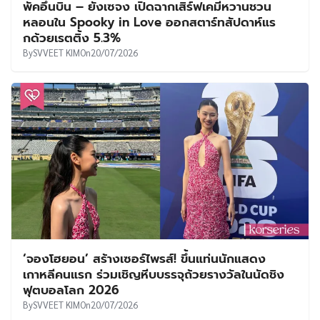
พัคอึนบิน – ยังเซจง เปิดฉากเสิร์ฟเคมีหวานชวน
หลอนใน Spooky in Love ออกสตาร์ทสัปดาห์แร
กด้วยเรตติ้ง 5.3%
By
SVVEET KIM
On
20/07/2026
‘จองโฮยอน’ สร้างเซอร์ไพรส์! ขึ้นแท่นนักแสดง
เกาหลีคนแรก ร่วมเชิญหีบบรรจุถ้วยรางวัลในนัดชิง
ฟุตบอลโลก 2026
By
SVVEET KIM
On
20/07/2026