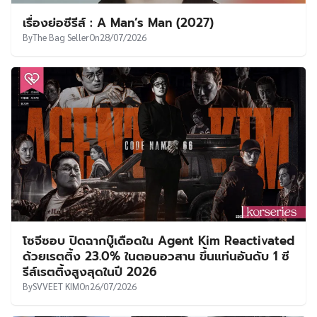
เรื่องย่อซีรีส์ : A Man’s Man (2027)
By
The Bag Seller
On
28/07/2026
โซจีซอบ ปิดฉากบู๊เดือดใน Agent Kim Reactivated
ด้วยเรตติ้ง 23.0% ในตอนอวสาน ขึ้นแท่นอันดับ 1 ซี
รีส์เรตติ้งสูงสุดในปี 2026
By
SVVEET KIM
On
26/07/2026