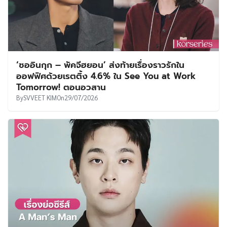
‘ซออินกุก – พัคจีฮยอน’ ส่งท้ายเรื่องราวรักใน
ออฟฟิศด้วยเรตติ้ง 4.6% ใน See You at Work
Tomorrow! ตอนอวสาน
By
SVVEET KIM
On
29/07/2026