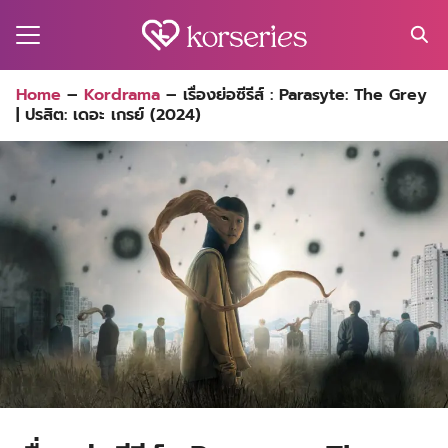
Skip
to
content
Search
Home
–
Kordrama
–
เรื่องย่อซีรีส์ : Parasyte: The Grey
for:
| ปรสิต: เดอะ เกรย์ (2024)
MA
ES
CT
EL
UTY
T
EW
US