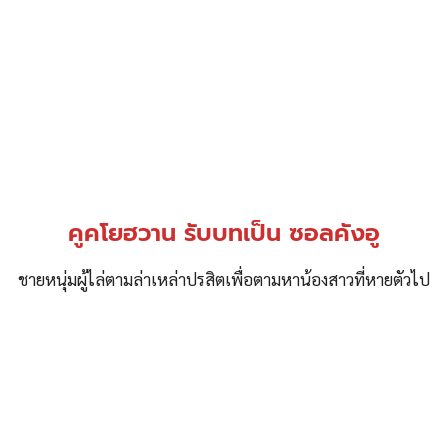
คูคโยฮวาน รับบทเป็น ซอลคังอู
ชายหนุ่มผู้ไล่ตามล่าเหล่าปรสิตเพื่อตามหาน้องสาวที่หายตัวไป