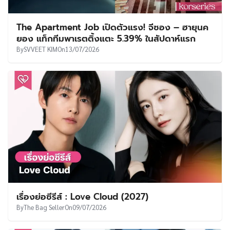
The Apartment Job เปิดตัวแรง! จีซอง – ฮายุนค
ยอง แท็กทีมพาเรตติ้งแตะ 5.39% ในสัปดาห์แรก
By
SVVEET KIM
On
13/07/2026
เรื่องย่อซีรีส์ : Love Cloud (2027)
By
The Bag Seller
On
09/07/2026