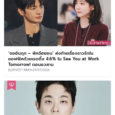
‘ซออินกุก – พัคจีฮยอน’ ส่งท้ายเรื่องราวรักใน
ออฟฟิศด้วยเรตติ้ง 4.6% ใน See You at Work
Tomorrow! ตอนอวสาน
By
SVVEET KIM
On
29/07/2026