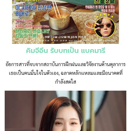
คิมจีอึน รับบทเป็น แบคมารี
อัยการสาวที่จบจากสถาบันการฝึกฝนและวิจัยงานด้านตุลาการ
เธอเป็นคนมั่นใจในตัวเอง, ฉลาดหลักแหลมและมีอนาคตที่
กำลังสดใส