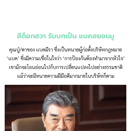
อีด็อกฮวา รับบทเป็น แบคฮยอนมู
คุณปู่/ตาของ แบคมีรา ซึ่งเป็นทนายผู้ก่อตั้งบริษัทกฎหมาย
‘แบค’ ซึ่งมีความเชื่อในใจว่า ‘การป้องกันต้องทำมาจากหัวใจ’
เขามักจะโอนอ่อนไปกับการเปลี่ยนแปลงไปอย่างธรรมชาติ
แม้ว่าจะมีทนายความฝีมือดีมากมายในบริษัทก็ตาม