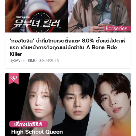
‘กงฮโยจิน’ นำทีมโกยเรตติ้งแตะ 8.0% ตั้งแต่สัปดาห์
แรก เดินหน้าภารกิจคุณแม่นักฆ่าใน A Bona Fide
Killer
By
SVVEET KIM
On
03/08/2026