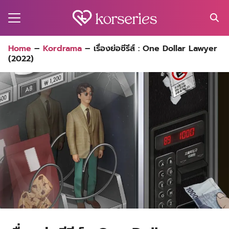
Skip
to
content
Search
Home
–
Kordrama
–
เรื่องย่อซีรีส์ : One Dollar Lawyer
for:
(2022)
MA
ES
CT
EL
UTY
T
EW
US