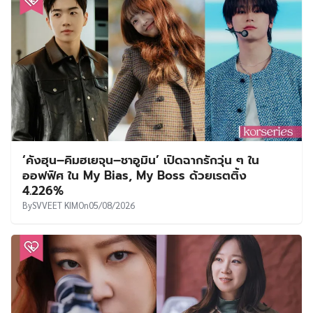
‘คังฮุน–คิมฮเยจุน–ชาอูมิน’ เปิดฉากรักวุ่น ๆ ใน
ออฟฟิศ ใน My Bias, My Boss ด้วยเรตติ้ง
4.226%
By
SVVEET KIM
On
05/08/2026