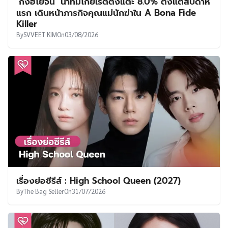
‘กงฮโยจิน’ นำทีมโกยเรตติ้งแตะ 8.0% ตั้งแต่สัปดาห์
แรก เดินหน้าภารกิจคุณแม่นักฆ่าใน A Bona Fide
Killer
By
SVVEET KIM
On
03/08/2026
เรื่องย่อซีรีส์ : High School Queen (2027)
By
The Bag Seller
On
31/07/2026