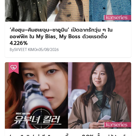
‘คังฮุน–คิมฮเยจุน–ชาอูมิน’ เปิดฉากรักวุ่น ๆ ใน
ออฟฟิศ ใน My Bias, My Boss ด้วยเรตติ้ง
4.226%
By
SVVEET KIM
On
05/08/2026