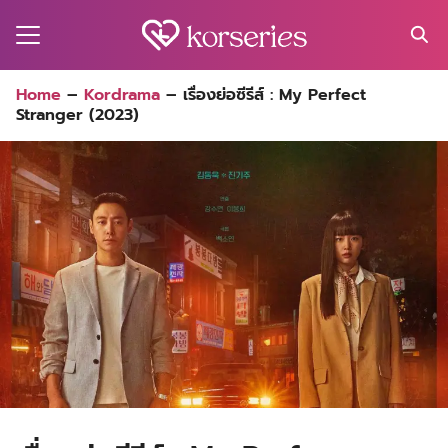
Skip
to
content
Search
Home
–
Kordrama
–
เรื่องย่อซีรีส์ : My Perfect
for:
Stranger (2023)
MA
ES
CT
EL
UTY
T
EW
US