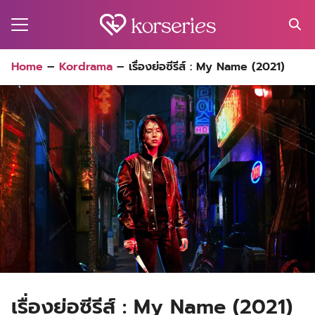
Skip
to
content
Search
Home
–
Kordrama
–
เรื่องย่อซีรีส์ : My Name (2021)
for:
MA
ES
CT
EL
UTY
T
EW
US
เรื่องย่อซีรีส์ : My Name (2021)