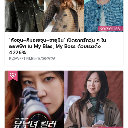
‘คังฮุน–คิมฮเยจุน–ชาอูมิน’ เปิดฉากรักวุ่น ๆ ใน
ออฟฟิศ ใน My Bias, My Boss ด้วยเรตติ้ง
4.226%
By
SVVEET KIM
On
05/08/2026