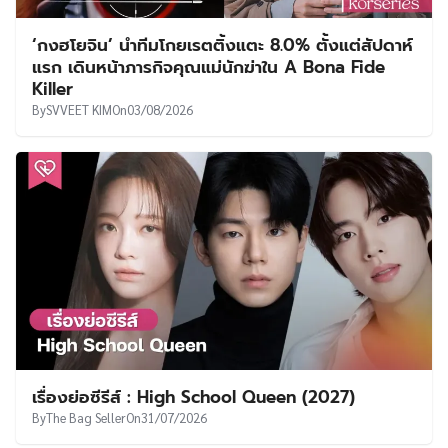
‘กงฮโยจิน’ นำทีมโกยเรตติ้งแตะ 8.0% ตั้งแต่สัปดาห์
แรก เดินหน้าภารกิจคุณแม่นักฆ่าใน A Bona Fide
Killer
By
SVVEET KIM
On
03/08/2026
เรื่องย่อซีรีส์ : High School Queen (2027)
By
The Bag Seller
On
31/07/2026