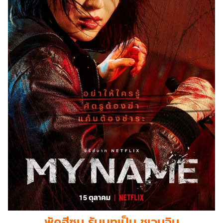
พัคฮีซุน รับบทเป็น ชเวมูจิน