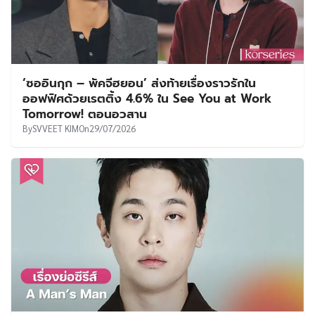
‘ซออินกุก – พัคจีฮยอน’ ส่งท้ายเรื่องราวรักใน
ออฟฟิศด้วยเรตติ้ง 4.6% ใน See You at Work
Tomorrow! ตอนอวสาน
By
SVVEET KIM
On
29/07/2026