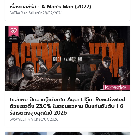
เรื่องย่อซีรีส์ : A Man’s Man (2027)
By
The Bag Seller
On
28/07/2026
โซจีซอบ ปิดฉากบู๊เดือดใน Agent Kim Reactivated
ด้วยเรตติ้ง 23.0% ในตอนอวสาน ขึ้นแท่นอันดับ 1 ซี
รีส์เรตติ้งสูงสุดในปี 2026
By
SVVEET KIM
On
26/07/2026