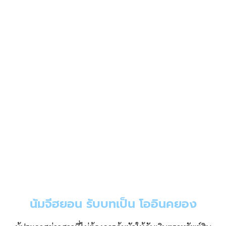
นัมจีฮยอน รับบทเป็น โออินคยอง