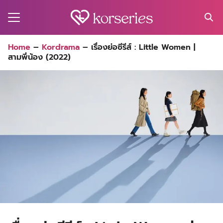
Skip
to
content
Search
Home
–
Kordrama
–
เรื่องย่อซีรีส์ : Little Women |
for:
สามพี่น้อง (2022)
MA
ES
CT
EL
UTY
T
EW
US