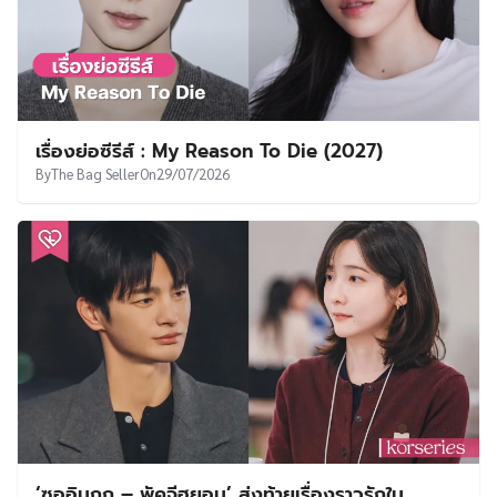
เรื่องย่อซีรีส์ : My Reason To Die (2027)
By
The Bag Seller
On
29/07/2026
‘ซออินกุก – พัคจีฮยอน’ ส่งท้ายเรื่องราวรักใน