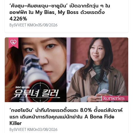
‘คังฮุน–คิมฮเยจุน–ชาอูมิน’ เปิดฉากรักวุ่น ๆ ใน
ออฟฟิศ ใน My Bias, My Boss ด้วยเรตติ้ง
4.226%
By
SVVEET KIM
On
05/08/2026
‘กงฮโยจิน’ นำทีมโกยเรตติ้งแตะ 8.0% ตั้งแต่สัปดาห์
แรก เดินหน้าภารกิจคุณแม่นักฆ่าใน A Bona Fide
Killer
By
SVVEET KIM
On
03/08/2026