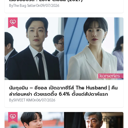
By
The Bag Seller
On
09/07/2026
นัมกุงมิน – อีซอล เปิดฉากซีรีส์ The Husband | คืน
ล่าก่อนหย่า ด้วยเรตติ้ง 6.4% ตั้งแต่สัปดาห์แรก
By
SVVEET KIM
On
06/07/2026