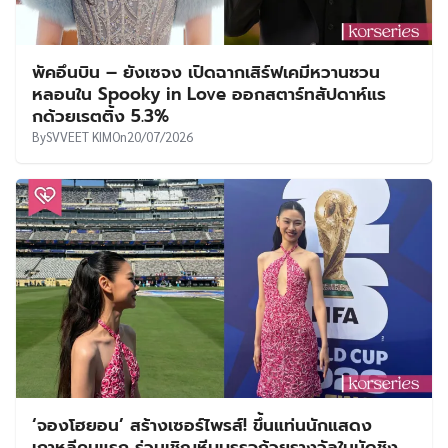
พัคอึนบิน – ยังเซจง เปิดฉากเสิร์ฟเคมีหวานชวน
หลอนใน Spooky in Love ออกสตาร์ทสัปดาห์แร
กด้วยเรตติ้ง 5.3%
By
SVVEET KIM
On
20/07/2026
‘จองโฮยอน’ สร้างเซอร์ไพรส์! ขึ้นแท่นนักแสดง
เกาหลีคนแรก ร่วมเชิญหีบบรรจุถ้วยรางวัลในนัดชิง