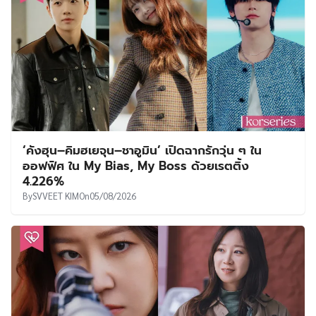
‘คังฮุน–คิมฮเยจุน–ชาอูมิน’ เปิดฉากรักวุ่น ๆ ใน
ออฟฟิศ ใน My Bias, My Boss ด้วยเรตติ้ง
4.226%
By
SVVEET KIM
On
05/08/2026