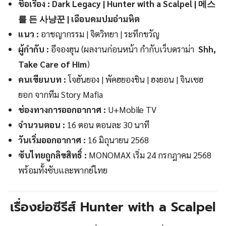
ชื่อเรื่อง : Dark Legacy | Hunter with a Scalpel | 메스
를 든 사냥꾼 | เฉือนคมปมอำมหิต
แนว :
อาชญากรรม | จิตวิทยา | ระทึกขวัญ
ผู้กำกับ :
อีจองฮุน (ผลงานก่อนหน้า กำกับเว็บดราม่า
Shh,
Take Care of Him
)
คนเขียนบท :
โจฮันยอง | พัคฮยองชิน | ฮงยอน | จินเซฮ
ยอก จากทีม Story Mafia
ช่องทางการออกอากาศ :
U+Mobile TV
จำนวนตอน :
16 ตอน ตอนละ 30 นาที
วันเริ่มออกอากาศ :
16 มิถุนายน 2568
ซับไทยถูกลิขสิทธิ์ :
MONOMAX เริ่ม 24 กรกฎาคม 2568
พร้อมทั้งซับและพากย์ไทย
เรื่องย่อซีรีส์ Hunter with a Scalpel