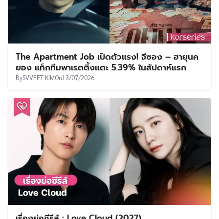
The Apartment Job เปิดตัวแรง! จีซอง – ฮายุนค
ยอง แท็กทีมพาเรตติ้งแตะ 5.39% ในสัปดาห์แรก
By
SVVEET KIM
On
13/07/2026
เรื่องย่อซีรีส์ : Love Cloud (2027)