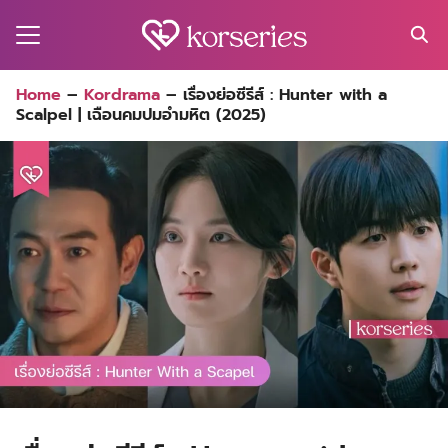
Skip
to
content
Search
Home
–
Kordrama
–
เรื่องย่อซีรีส์ : Hunter with a
for:
Scalpel | เฉือนคมปมอำมหิต (2025)
MA
ES
CT
EL
UTY
T
EW
US