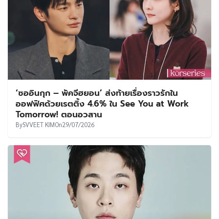
‘ซออินกุก – พัคจีฮยอน’ ส่งท้ายเรื่องราวรักใน
ออฟฟิศด้วยเรตติ้ง 4.6% ใน See You at Work
Tomorrow! ตอนอวสาน
By
SVVEET KIM
On
29/07/2026