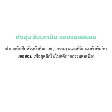
คังฮุน รับบทเป็น จองจองฮยอน
ตำรวจนักสืบหัวหน้าทีมอาชญากรรมรุนแรงที่ต้องมาพัวพันกับ
เซฮยอน
เพื่อขุดลึกไปในคดีฆาตกรรมต่อเนื่อง