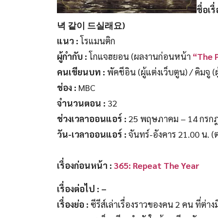
ชื่อเ
녁 같이 드실래요)
แนว :
โรแมนติก
ผู้กำกับ :
โกแจฮยอน (ผลงานก่อนหน้า
“The 
คนเขียนบท :
พัคชีอิน (ผู้แต่งเว็บตูน) / คิมจู
ช่อง :
MBC
จำนวนตอน :
32
ช่วงเวลาออนแอร์ :
25 พฤษภาคม – 14 กรก
วัน-เวลาออนแอร์ :
จันทร์-อังคาร 21.00 น. (
เรื่องก่อนหน้า :
365: Repeat The Year
เรื่องต่อไป : –
เรื่องย่อ :
ซีรีส์เล่าเรื่องราวของคน 2 คน ที่ต