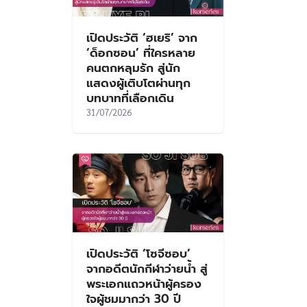
เปิดประวัติ ‘ฮเยริ’ จาก
‘ด็อกซอน’ ที่ใครหลาย
คนตกหลุมรัก สู่นัก
แสดงผู้เติบโตผ่านทุก
บทบาทที่เลือกเดิน
31/07/2026
เปิดประวัติ ‘โซจีซอบ’
จากอดีตนักกีฬาว่ายน้ำ สู่
พระเอกแถวหน้าผู้ครอง
ใจผู้ชมมากว่า 30 ปี