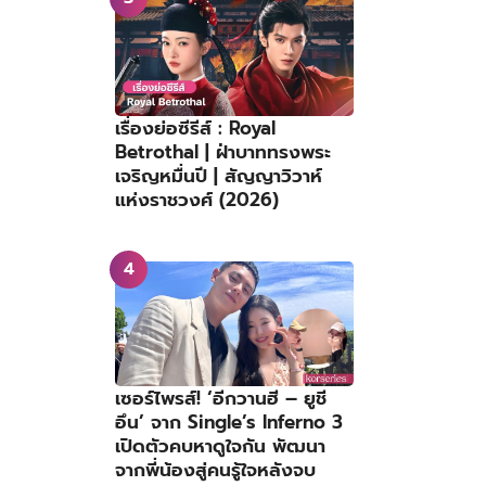
เรื่องย่อซีรีส์ : Royal
Betrothal | ฝ่าบาททรงพระ
เจริญหมื่นปี | สัญญาวิวาห์
แห่งราชวงศ์ (2026)
เซอร์ไพรส์! ‘อีกวานฮี – ยูชี
อึน’ จาก Single’s Inferno 3
เปิดตัวคบหาดูใจกัน พัฒนา
จากพี่น้องสู่คนรู้ใจหลังจบ