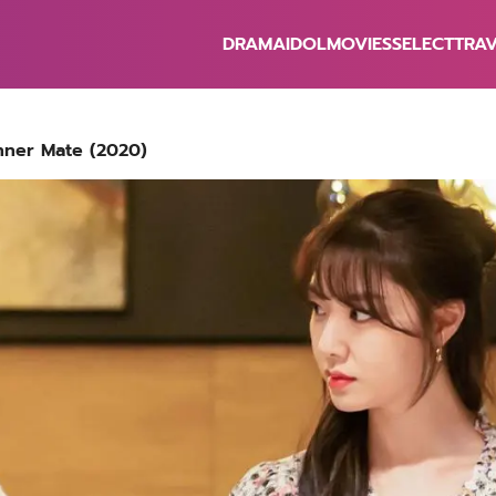
DRAMA
IDOL
MOVIES
SELECT
TRA
earch
r:
: Dinner Mate (2020)