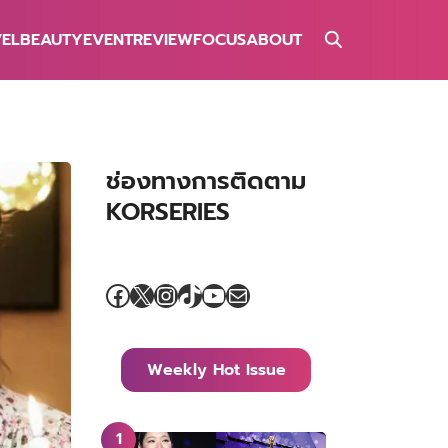
VEL
BEAUTY
EVENT
REVIEW
FOCUS
ABOUT
ช่องทางการติดตาม
KORSERIES
Facebook
X
Instagram
TikTok
YouTube
Mail
Weekly Hot Issue