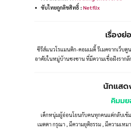
ซับไทยถูกลิขสิทธิ์ :
Netflix
เรื่องย
ซีรีส์แนวโรแมนติก-คอมเมดี้ รีเมคจากเว็บตูน
อาศัยในหมู่บ้านซงซาน ที่มีความเชื่อฝังรากล
นักแสดง
คิมมย
เด็กหนุ่มผู้อ่อนโยนกับคนทุกคนแต่กลับเข้
เมตตา กรุณา , มีความยุติธรรม , มีความเหม