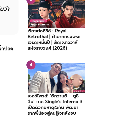
นว่า
เรื่องย่อซีรีส์ : Royal
Betrothal | ฝ่าบาททรงพระ
เจริญหมื่นปี | สัญญาวิวาห์
แห่งราชวงศ์ (2026)
้ฉ่ำปอด
เซอร์ไพรส์! ‘อีกวานฮี – ยูชี
อึน’ จาก Single’s Inferno 3
เปิดตัวคบหาดูใจกัน พัฒนา
จากพี่น้องสู่คนรู้ใจหลังจบ