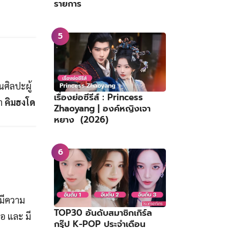
รายการ
นศิลปะผู้
เรื่องย่อซีรีส์ : Princess
า
คิมฮงโด
Zhaoyang | องค์หญิงเจา
หยาง (2026)
 มีความ
TOP30 อันดับสมาชิกเกิร์ล
อ และ มี
กรุ๊ป K-POP ประจำเดือน