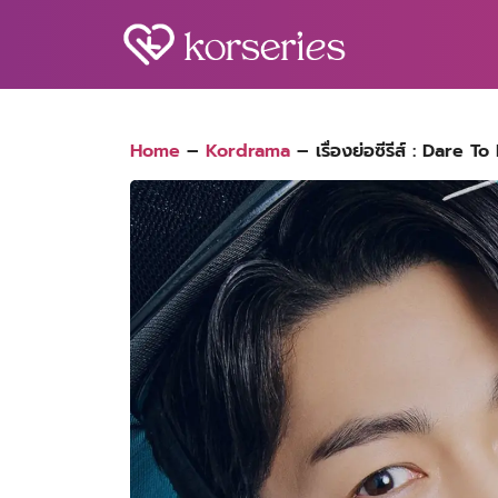
Skip
to
content
S
fo
Home
–
Kordrama
–
เรื่องย่อซีรีส์ : Dare 