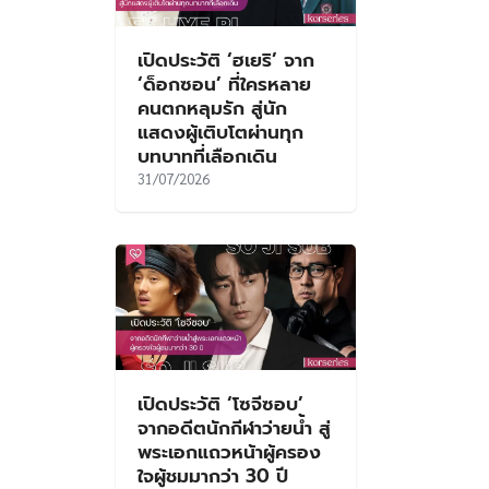
เปิดประวัติ ‘ฮเยริ’ จาก
‘ด็อกซอน’ ที่ใครหลาย
คนตกหลุมรัก สู่นัก
แสดงผู้เติบโตผ่านทุก
บทบาทที่เลือกเดิน
31/07/2026
เปิดประวัติ ‘โซจีซอบ’
จากอดีตนักกีฬาว่ายน้ำ สู่
พระเอกแถวหน้าผู้ครอง
ใจผู้ชมมากว่า 30 ปี