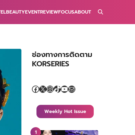
VEL
BEAUTY
EVENT
REVIEW
FOCUS
ABOUT
ช่องทางการติดตาม
KORSERIES
Facebook
X
Instagram
TikTok
YouTube
Mail
Weekly Hot Issue