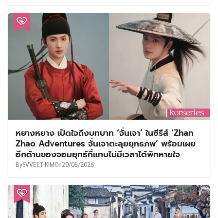
หยางหยาง เปิดใจถึงบทบาท ‘จั่นเจา’ ในซีรีส์ ‘Zhan
Zhao Adventures จั่นเจาตะลุยยุทธภพ’ พร้อมเผย
อีกด้านของจอมยุทธ์ที่แทบไม่มีเวลาได้พักหายใจ
By
SVVEET KIM
On
20/05/2026