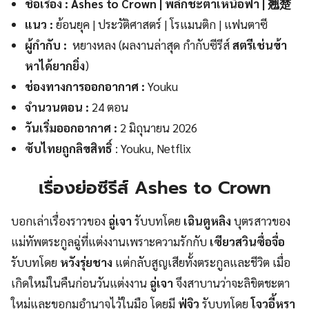
ชื่อเรื่อง : Ashes to Crown | พลิกชะตาเหนือฟ้า |
翘楚
แนว :
ย้อนยุค | ประวัติศาสตร์ | โรแมนติก | แฟนตาซี
ผู้กำกับ :
หยางหลง (ผลงานล่าสุด กำกับซีรีส์
สตรีเช่นข้า
หาได้ยากยิ่ง
)
ช่องทางการออกอากาศ :
Youku
จำนวนตอน :
24 ตอน
วันเริ่มออกอากาศ :
2 มิถุนายน 2026
ซับไทยถูกลิขสิทธิ์
: Youku, Netflix
เรื่องย่อซีรีส์ Ashes to Crown
บอกเล่าเรื่องราวของ
ฉู่เจา
รับบทโดย
เฉินตูหลิง
บุตรสาวของ
แม่ทัพตระกูลฉู่ที่แต่งงานเพราะความรักกับ
เซียวสวินซื่อจื่อ
รับบทโดย
หวังรุ่ยชาง
แต่กลับสูญเสียทั้งตระกูลและชีวิต เมื่อ
เกิดใหม่ในคืนก่อนวันแต่งงาน
ฉู่เจา
จึงสาบานว่าจะลิขิตชะตา
ใหม่และขอกุมอำนาจไว้ในมือ โดยมี
ฟู่จิว
รับบทโดย
โจวอี้หรา