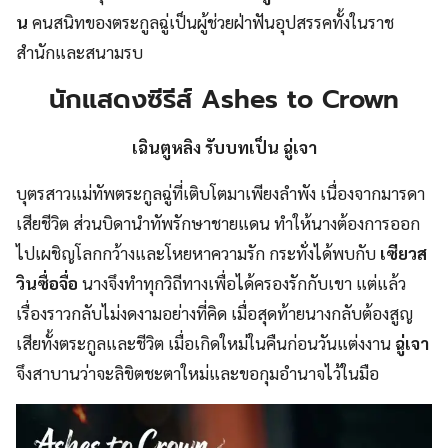
น
คนสนิทของตระกูลฉู่เป็นผู้ช่วยฝ่าฟันอุปสรรคทั้งในราช
สำนักและสนามรบ
นักแสดงซีรีส์ Ashes to Crown
เฉินตูหลิง รับบทเป็น ฉู่เจา
บุตรสาวแม่ทัพตระกูลฉู่ที่เติบโตมาเพียงลำพัง เนื่องจากมารดา
เสียชีวิต ส่วนบิดานำทัพรักษาชายแดน ทำให้นางต้องการออก
ไปเผชิญโลกกว้างและโหยหาความรัก กระทั่งได้พบกับ
เซียวส
วินซื่อจื่อ
นางจึงทำทุกวิถีทางเพื่อได้ครองรักกับเขา แต่แล้ว
เรื่องราวกลับไม่งดงามอย่างที่คิด เมื่อสุดท้ายนางกลับต้องสูญ
เสียทั้งตระกูลและชีวิต เมื่อเกิดใหม่ในคืนก่อนวันแต่งงาน
ฉู่เจา
จึงสาบานว่าจะลิขิตชะตาใหม่และขอกุมอำนาจไว้ในมือ