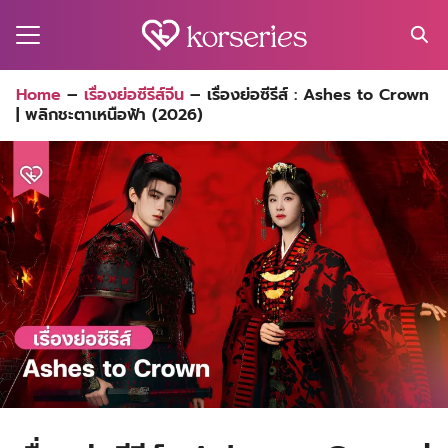
Skip
to
content
Search
Home
–
เรื่องย่อซีรีส์จีน
–
เรื่องย่อซีรีส์ : Ashes to Crown
for:
| พลิกชะตาเหนือฟ้า (2026)
MA
ES
CT
EL
UTY
T
EW
US