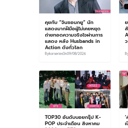
คุยกับ “จินซอนกยู” นัก
ย
แสดงมากฝีมือผู้ไม่เคยหยุด
ส
ถ่ายทอดความจริงใจผ่านการ
A
แสดง หลัง Husbands in
ว
Action ดังทั่วโลก
By
korseries
On
09/08/2026
B
TOP30 อันดับบอยกรุ๊ป K-
‘
POP ประจำเดือน สิงหาคม
เ