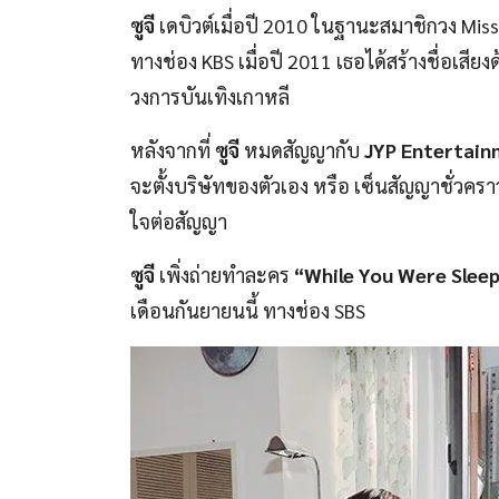
ซูจี
เดบิวต์เมื่อปี 2010 ในฐานะสมาชิกวง Mis
ทางช่อง KBS เมื่อปี 2011 เธอได้สร้างชื่อเสี
วงการบันเทิงเกาหลี
หลังจากที่
ซูจี
หมดสัญญากับ
JYP Entertai
จะตั้งบริษัทของตัวเอง หรือ เซ็นสัญญาชั่วคราว
ใจต่อสัญญา
ซูจี
เพิ่งถ่ายทำละคร
“While You Were Slee
เดือนกันยายนนี้ ทางช่อง SBS