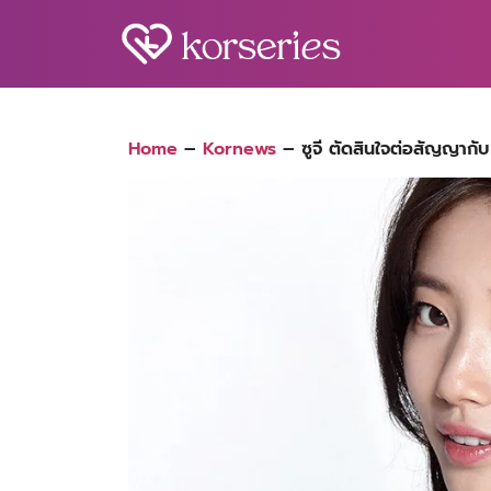
Skip
to
content
S
fo
Home
–
Kornews
–
ซูจี ตัดสินใจต่อสัญญากั