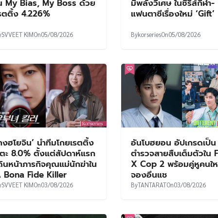
น My Bias, My Boss ด้วย
มีพลังวิเศษ ในซีรีส์กีฬา-
รตติ้ง 4.226%
แฟนตาซีเรื่องใหม่ ‘Gift’
y
SVVEET KIM
On
05/08/2026
By
korseries
On
05/08/2026
กงฮโยจิน’ นำทีมโกยเรตติ้ง
อันโบฮยอน อัปเกรดเป็น
ตะ 8.0% ตั้งแต่สัปดาห์แรก
ตำรวจสายสืบเต็มตัวใน 
ดินหน้าภารกิจคุณแม่นักฆ่าใน
X Cop 2 พร้อมคู่หูคนให
 Bona Fide Killer
จองอึนแช
y
SVVEET KIM
On
03/08/2026
By
TANTARAT
On
03/08/2026