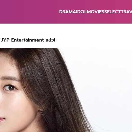
DRAMA
IDOL
MOVIES
SELECT
TRA
earch
r:
บ JYP Entertainment แล้ว!