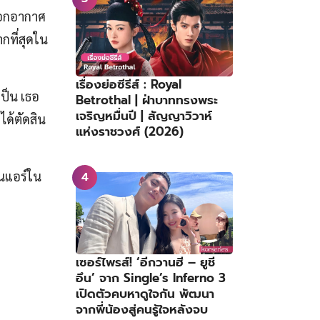
กอากาศ
กที่สุดใน
เรื่องย่อซีรีส์ : Royal
เป็น เธอ
Betrothal | ฝ่าบาททรงพระ
เจริญหมื่นปี | สัญญาวิวาห์
ได้ตัดสิน
แห่งราชวงศ์ (2026)
นแอร์ใน
เซอร์ไพรส์! ‘อีกวานฮี – ยูชี
อึน’ จาก Single’s Inferno 3
เปิดตัวคบหาดูใจกัน พัฒนา
จากพี่น้องสู่คนรู้ใจหลังจบ