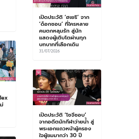
เปิดประวัติ ‘ฮเยริ’ จาก
‘ด็อกซอน’ ที่ใครหลาย
คนตกหลุมรัก สู่นัก
แสดงผู้เติบโตผ่านทุก
บทบาทที่เลือกเดิน
31/07/2026
Flex
ม่
เปิดประวัติ ‘โซจีซอบ’
จากอดีตนักกีฬาว่ายน้ำ สู่
พระเอกแถวหน้าผู้ครอง
ใจผู้ชมมากว่า 30 ปี