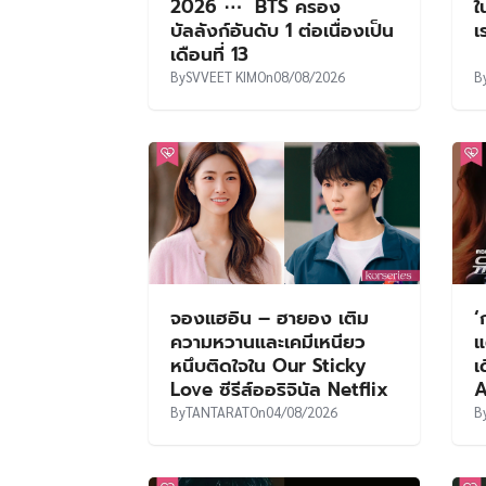
2026 ⋯ BTS ครอง
ใ
บัลลังก์อันดับ 1 ต่อเนื่องเป็น
เ
เดือนที่ 13
By
SVVEET KIM
On
08/08/2026
B
จองแฮอิน – ฮายอง เติม
‘
ความหวานและเคมีเหนียว
แ
หนึบติดใจใน Our Sticky
เ
Love ซีรีส์ออริจินัล Netflix
A
By
TANTARAT
On
04/08/2026
B