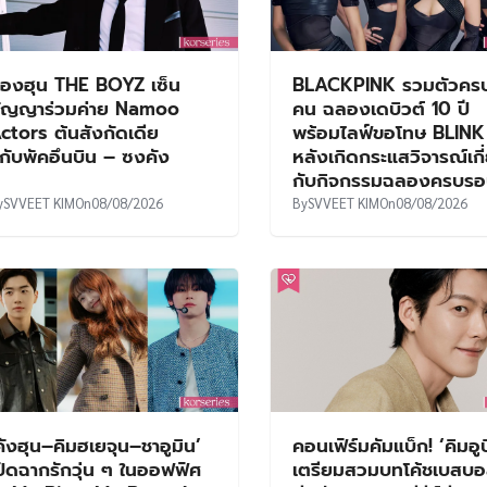
องฮุน THE BOYZ เซ็น
BLACKPINK รวมตัวคร
ัญญาร่วมค่าย Namoo
คน ฉลองเดบิวต์ 10 ปี
ctors ต้นสังกัดเดีย
พร้อมไลฟ์ขอโทษ BLINK
กับพัคอึนบิน – ซงคัง
หลังเกิดกระแสวิจารณ์เกี
กับกิจกรรมฉลองครบร
y
SVVEET KIM
On
08/08/2026
By
SVVEET KIM
On
08/08/2026
คังฮุน–คิมฮเยจุน–ชาอูมิน’
คอนเฟิร์มคัมแบ็ก! ‘คิมอูบ
ปิดฉากรักวุ่น ๆ ในออฟฟิศ
เตรียมสวมบทโค้ชเบสบอล