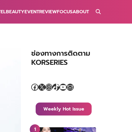
VEL
BEAUTY
EVENT
REVIEW
FOCUS
ABOUT
ช่องทางการติดตาม
KORSERIES
Facebook
X
Instagram
TikTok
YouTube
Mail
Weekly Hot Issue