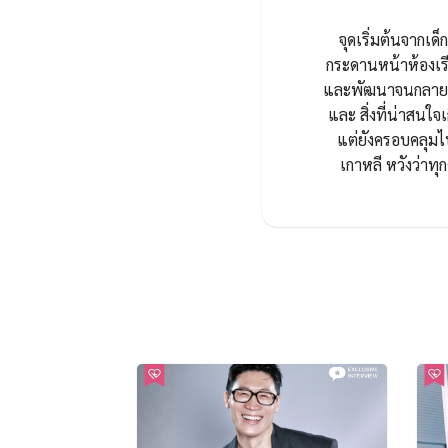
จุดเริ่มต้นจากเด็ก
กระดานหน้าห้องเรี
และพัฒนาจนกลายมาเ
และ สิ่งที่น่าสนใจเ
แต่ยังครอบคลุมไ
เกาหลี หวังว่า