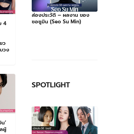
ส่องประวัติ – ผลงาน ของ
ซอซูมิน (Seo Su Min)
บ 4
่ยว
อบวง
SPOTLIGHT
ิน’
ผู้