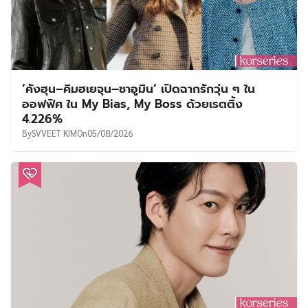
‘คังฮุน–คิมฮเยจุน–ชาอูมิน’ เปิดฉากรักวุ่น ๆ ใน
ออฟฟิศ ใน My Bias, My Boss ด้วยเรตติ้ง
4.226%
By
SVVEET KIM
On
05/08/2026