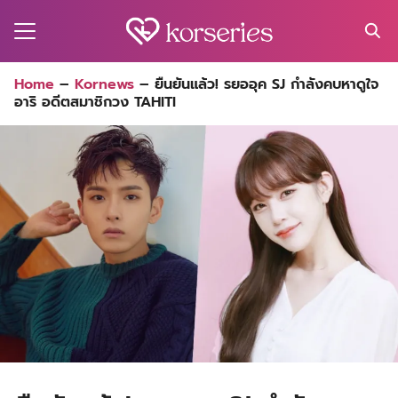
Skip
to
content
Search
Home
–
Kornews
–
ยืนยันแล้ว! รยออุค SJ กำลังคบหาดูใจ
for:
อาริ อดีตสมาชิกวง TAHITI
MA
ES
CT
EL
UTY
T
EW
US