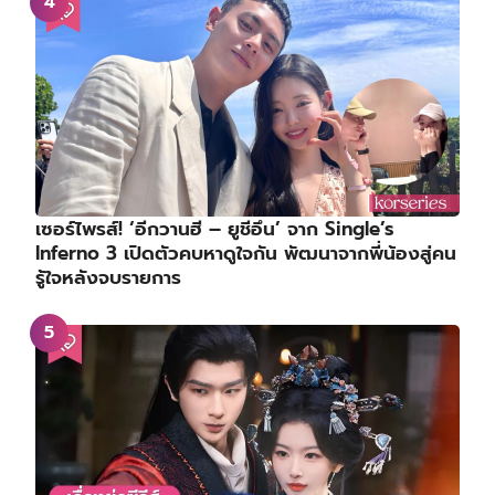
เซอร์ไพรส์! ‘อีกวานฮี – ยูชีอึน’ จาก Single’s
Inferno 3 เปิดตัวคบหาดูใจกัน พัฒนาจากพี่น้องสู่คน
รู้ใจหลังจบรายการ