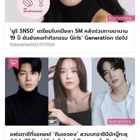
‘ยูริ SNSD’ เตรียมโบกมือลา SM หลังร่วมทางมานาน
19 ปี ยันยังคงทำกิจกรรม Girls’ Generation ต่อไป
By
korseries
On
31/07/2026
แฟนตาซีที่รอคอย! ‘คิมเซจอง’ สวมบทราชินีนักบู๊ทะลุ