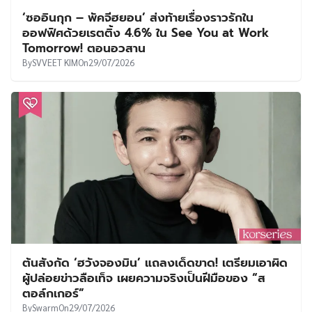
‘ซออินกุก – พัคจีฮยอน’ ส่งท้ายเรื่องราวรักใน
ออฟฟิศด้วยเรตติ้ง 4.6% ใน See You at Work
Tomorrow! ตอนอวสาน
By
SVVEET KIM
On
29/07/2026
ต้นสังกัด ‘ฮวังจองมิน’ แถลงเด็ดขาด! เตรียมเอาผิด
ผู้ปล่อยข่าวลือเท็จ เผยความจริงเป็นฝีมือของ “ส
ตอล์กเกอร์”
By
Swarm
On
29/07/2026