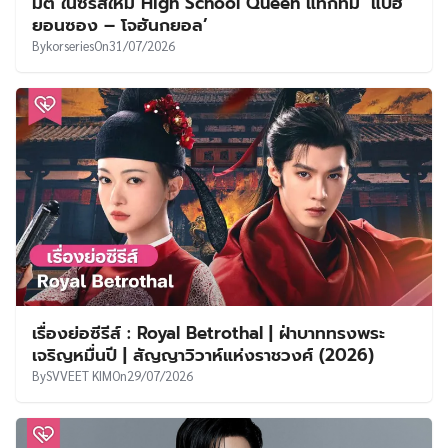
มิติ ในซีรีส์ใหม่ High School Queen แท็กทีม ‘แบฮ
ยอนซอง – โจฮันกยอล’
By
korseries
On
31/07/2026
เรื่องย่อซีรีส์ : Royal Betrothal | ฝ่าบาททรงพระ
เจริญหมื่นปี | สัญญาวิวาห์แห่งราชวงศ์ (2026)
By
SVVEET KIM
On
29/07/2026