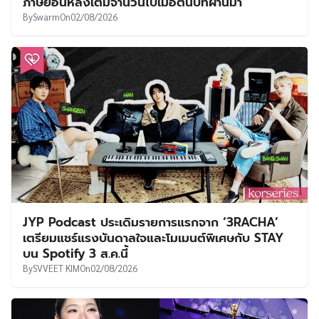
ภาษีย้อนหลังเต็มจำนวนไปเมื่อต้นปีที่ผ่านมา
By
Swarm
On
02/08/2026
JYP Podcast ประเดิมรายการแรกจาก ‘3RACHA’
เตรียมแชร์แรงบันดาลใจและโมเมนต์พิเศษกับ STAY
บน Spotify 3 ส.ค.นี้
By
SVVEET KIM
On
02/08/2026