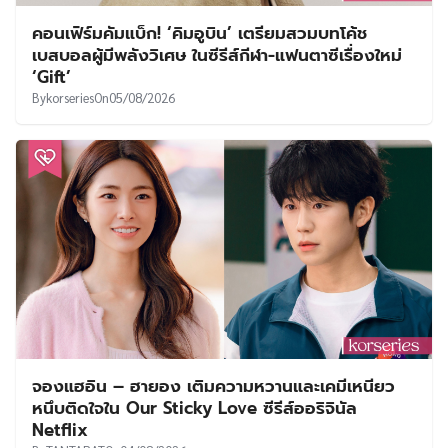
คอนเฟิร์มคัมแบ็ก! ‘คิมอูบิน’ เตรียมสวมบทโค้ช
เบสบอลผู้มีพลังวิเศษ ในซีรีส์กีฬา-แฟนตาซีเรื่องใหม่
‘Gift’
By
korseries
On
05/08/2026
จองแฮอิน – ฮายอง เติมความหวานและเคมีเหนียว
หนึบติดใจใน Our Sticky Love ซีรีส์ออริจินัล
Netflix