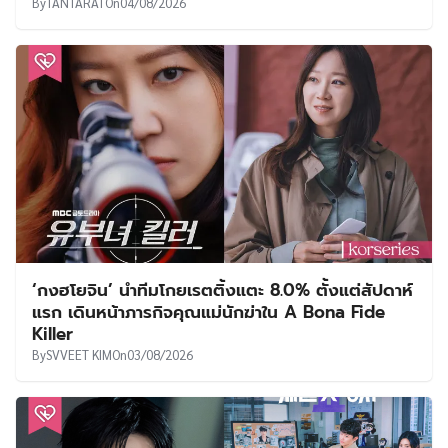
By
TANTARAT
On
04/08/2026
‘กงฮโยจิน’ นำทีมโกยเรตติ้งแตะ 8.0% ตั้งแต่สัปดาห์
แรก เดินหน้าภารกิจคุณแม่นักฆ่าใน A Bona Fide
Killer
By
SVVEET KIM
On
03/08/2026