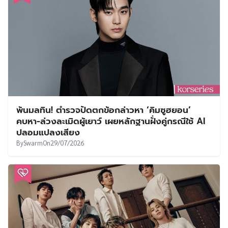
พ้นมลทิน! ตำรวจปัดตกข้อกล่าวหา ‘คิมซูฮยอน’
คบหา-ล่วงละเมิดผู้เยาว์ เผยหลักฐานฝั่งคู่กรณีใช้ AI
ปลอมแปลงเสียง
By
Swarm
On
29/07/2026