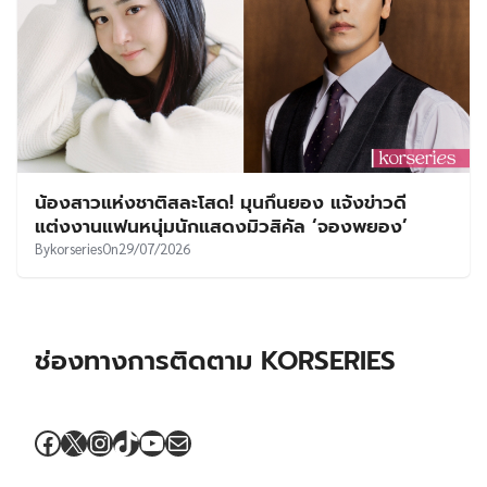
น้องสาวแห่งชาติสละโสด! มุนกึนยอง แจ้งข่าวดี
แต่งงานแฟนหนุ่มนักแสดงมิวสิคัล ‘จองพยอง’
By
korseries
On
29/07/2026
ช่องทางการติดตาม KORSERIES
Facebook
X
Instagram
TikTok
YouTube
Mail