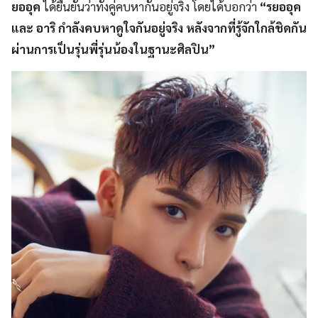
ยออุค
ได้ยืนยันว่าทั้งคู่คบหากันอยู่จริง โดยได้บอกว่า
“รยออุค
และ อาริ กำลังคบหาดูใจกันอยู่จริง หลังจากที่รู้จักใกล้ชิดกัน
ผ่านการเป็นรุ่นพี่รุ่นน้องในฐานะศิลปิน”