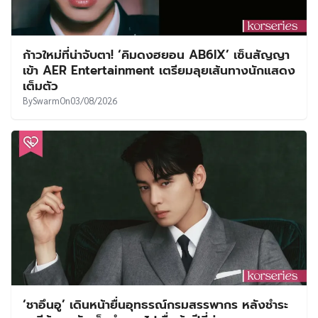
ก้าวใหม่ที่น่าจับตา! ‘คิมดงฮยอน AB6IX’ เซ็นสัญญา
เข้า AER Entertainment เตรียมลุยเส้นทางนักแสดง
เต็มตัว
By
Swarm
On
03/08/2026
‘ชาอึนอู’ เดินหน้ายื่นอุทธรณ์กรมสรรพากร หลังชำระ