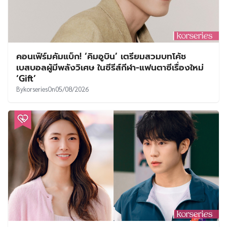
คอนเฟิร์มคัมแบ็ก! ‘คิมอูบิน’ เตรียมสวมบทโค้ช
เบสบอลผู้มีพลังวิเศษ ในซีรีส์กีฬา-แฟนตาซีเรื่องใหม่
‘Gift’
By
korseries
On
05/08/2026