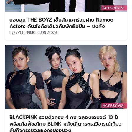
ยองฮุน THE BOYZ เซ็นสัญญาร่วมค่าย Namoo
Actors ต้นสังกัดเดียวกับพัคอึนบิน – ซงคัง
By
SVVEET KIM
On
08/08/2026
BLACKPINK รวมตัวครบ 4 คน ฉลองเดบิวต์ 10 ปี
พร้อมไลฟ์ขอโทษ BLINK หลังเกิดกระแสวิจารณ์เกี่ยว
กับกิจกรรมฉลองครบรอบวง