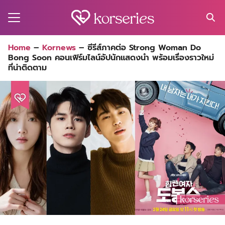
Skip
to
content
Search
Home
–
Kornews
–
ซีรีส์ภาคต่อ Strong Woman Do
for:
Bong Soon คอนเฟิร์มไลน์อัปนักแสดงนำ พร้อมเรื่องราวใหม่
MA
ที่น่าติดตาม
ES
CT
EL
UTY
T
EW
US