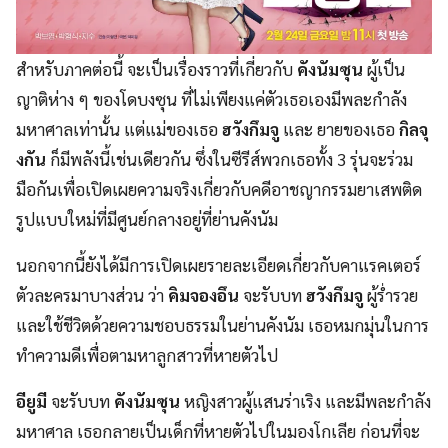
สำหรับภาคต่อนี้ จะเป็นเรื่องราวที่เกี่ยวกับ
คังนัมซุน
ผู้เป็น
ญาติห่าง ๆ ของโดบงซุน ที่ไม่เพียงแค่ตัวเธอเองมีพละกำลัง
มหาศาลเท่านั้น แต่แม่ของเธอ
ฮวังกึมจู
และ ยายของเธอ
กิลจุ
งกัน
ก็มีพลังนี้เช่นเดียวกัน ซึ่งในซีรีส์พวกเธอทั้ง 3 รุ่นจะร่วม
มือกันเพื่อเปิดเผยความจริงเกี่ยวกับคดีอาชญากรรมยาเสพติด
รูปแบบใหม่ที่มีศูนย์กลางอยู่ที่ย่านคังนัม
นอกจากนี้ยังได้มีการเปิดเผยรายละเอียดเกี่ยวกับคาแรคเตอร์
ตัวละครมาบางส่วน ว่า
คิมจองอึน
จะรับบท
ฮวังกึมจู
ผู้ร่ำรวย
และใช้ชีวิตด้วยความชอบธรรมในย่านคังนัม เธอหมกมุ่นในการ
ทำความดีเพื่อตามหาลูกสาวที่หายตัวไป
อียูมี
จะรับบท
คังนัมซุน
หญิงสาวผู้แสนร่าเริง และมีพละกำลัง
มหาศาล เธอกลายเป็นเด็กที่หายตัวไปในมองโกเลีย ก่อนที่จะ