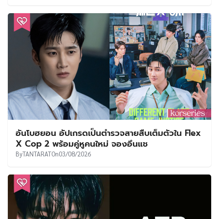
อันโบฮยอน อัปเกรดเป็นตำรวจสายสืบเต็มตัวใน Flex
X Cop 2 พร้อมคู่หูคนใหม่ จองอึนแช
By
TANTARAT
On
03/08/2026