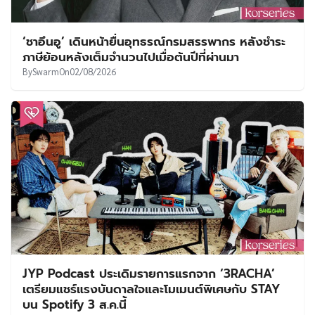
‘ชาอึนอู’ เดินหน้ายื่นอุทธรณ์กรมสรรพากร หลังชำระ
ภาษีย้อนหลังเต็มจำนวนไปเมื่อต้นปีที่ผ่านมา
By
Swarm
On
02/08/2026
JYP Podcast ประเดิมรายการแรกจาก ‘3RACHA’
เตรียมแชร์แรงบันดาลใจและโมเมนต์พิเศษกับ STAY
บน Spotify 3 ส.ค.นี้