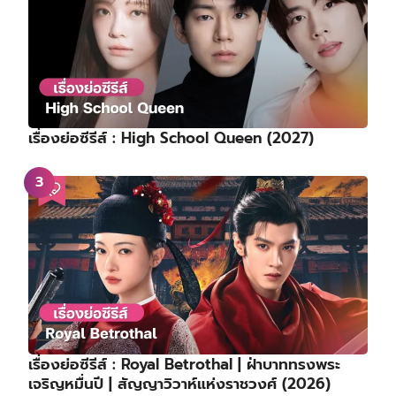
เรื่องย่อซีรีส์ : High School Queen (2027)
เรื่องย่อซีรีส์ : Royal Betrothal | ฝ่าบาททรงพระ
เจริญหมื่นปี | สัญญาวิวาห์แห่งราชวงศ์ (2026)