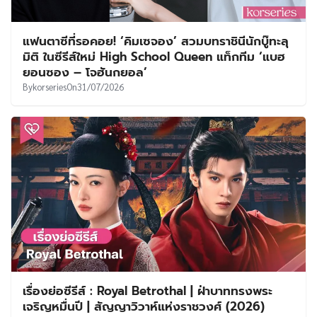
แฟนตาซีที่รอคอย! ‘คิมเซจอง’ สวมบทราชินีนักบู๊ทะลุ
มิติ ในซีรีส์ใหม่ High School Queen แท็กทีม ‘แบฮ
ยอนซอง – โจฮันกยอล’
By
korseries
On
31/07/2026
เรื่องย่อซีรีส์ : Royal Betrothal | ฝ่าบาททรงพระ
เจริญหมื่นปี | สัญญาวิวาห์แห่งราชวงศ์ (2026)