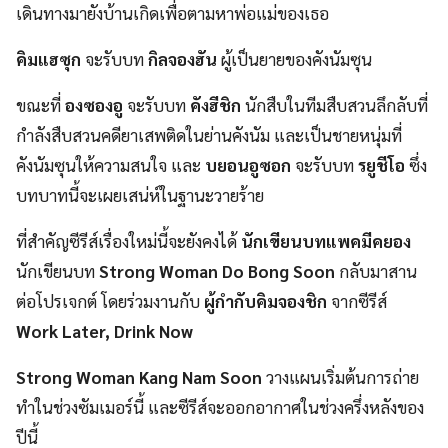
เดินทางมายังบ้านเกิดเพื่อตามหาพ่อแม่ของเธอ
คิมแฮซุก
จะรับบท
กิลจองฮัน
ผู้เป็นยายของคังนัมซุน
ขณะที่
องซองอู
จะรับบท
คังฮีชิก
นักสืบในทีมสืบสวนลึกลับที่
กำลังสืบสวนคดียาเสพติดในย่านคังนัม และเป็นชายหนุ่มที่
คังนัมซุนให้ความสนใจ และ
บยอนอูซอก
จะรับบท
รยูชีโอ
ซึ่ง
บทบาทนี้จะเผยเสน่ห์ในฐานะวายร้าย
ที่สำคัญซีรีส์เรื่องใหม่นี้จะยังคงได้
นักเขียนบทแพคมีคยอง
นักเขียนบท
Strong Woman Do Bong Soon
กลับมาสาน
ต่อโปรเจกต์ โดยร่วมงานกับ
ผู้กำกับคิมจองชิก
จากซีรีส์
Work Later, Drink Now
Strong Woman Kang Nam Soon
วางแผนเริ่มต้นการถ่าย
ทำในช่วงซัมเมอร์นี้ และซีรีส์จะออกอากาศในช่วงครึ่งหลังของ
ปีนี้