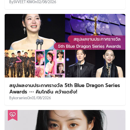
By
SVVEET KIM
On
02/08/2026
สรุปผลงานประกาศรางวัล 5th Blue Dragon Series
Awards ⋯ คิมโกอึน คว้าแดซัง!
By
korseries
On
01/08/2026