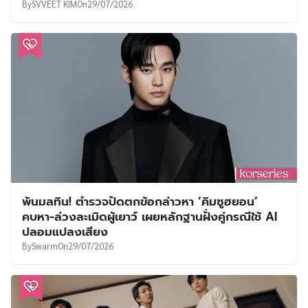
By
SVVEET KIM
On
29/07/2026
พ้นมลทิน! ตำรวจปัดตกข้อกล่าวหา ‘คิมซูฮยอน’
คบหา-ล่วงละเมิดผู้เยาว์ เผยหลักฐานฝั่งคู่กรณีใช้ AI
ปลอมแปลงเสียง
By
Swarm
On
29/07/2026