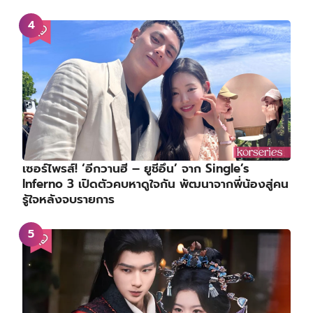
เซอร์ไพรส์! ‘อีกวานฮี – ยูชีอึน’ จาก Single’s
Inferno 3 เปิดตัวคบหาดูใจกัน พัฒนาจากพี่น้องสู่คน
รู้ใจหลังจบรายการ