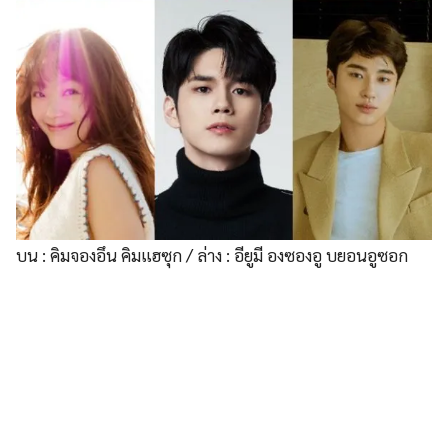
บน : คิมจองอึน คิมแฮซุก / ล่าง : อียูมี องซองอู บยอนอูซอก