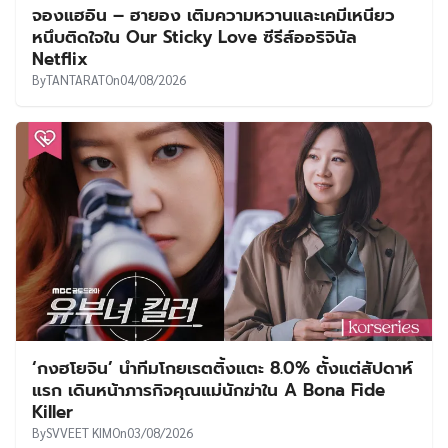
จองแฮอิน – ฮายอง เติมความหวานและเคมีเหนียว
หนึบติดใจใน Our Sticky Love ซีรีส์ออริจินัล
Netflix
By
TANTARAT
On
04/08/2026
‘กงฮโยจิน’ นำทีมโกยเรตติ้งแตะ 8.0% ตั้งแต่สัปดาห์
แรก เดินหน้าภารกิจคุณแม่นักฆ่าใน A Bona Fide
Killer
By
SVVEET KIM
On
03/08/2026