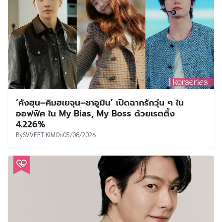
‘คังฮุน–คิมฮเยจุน–ชาอูมิน’ เปิดฉากรักวุ่น ๆ ใน
ออฟฟิศ ใน My Bias, My Boss ด้วยเรตติ้ง
4.226%
By
SVVEET KIM
On
05/08/2026