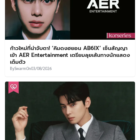
ก้าวใหม่ที่น่าจับตา! ‘คิมดงฮยอน AB6IX’ เซ็นสัญญา
เข้า AER Entertainment เตรียมลุยเส้นทางนักแสดง
เต็มตัว
By
Swarm
On
03/08/2026