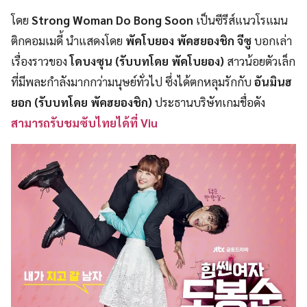
โดย
Strong Woman Do Bong Soon
เป็นซีรีส์แนวโรแมน
ติกคอมเมดี้ นำแสดงโดย
พัคโบยอง พัคฮยองชิก จีซู
บอกเล่า
เรื่องราวของ
โดบงซุน (รับบทโดย พัคโบยอง)
สาวน้อยตัวเล็ก
ที่มีพละกำลังมากกว่ามนุษย์ทั่วไป ซึ่งได้ตกหลุมรักกับ
อันมินฮ
ยอก (รับบทโดย พัคฮยองชิก)
ประธานบริษัทเกมชื่อดัง
สามารถรับชมซับไทยได้ที่ Viu