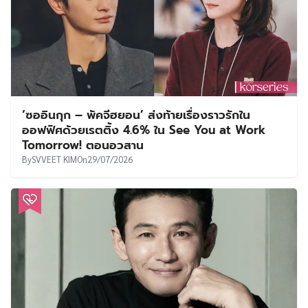
‘ซออินกุก – พัคจีฮยอน’ ส่งท้ายเรื่องราวรักใน
ออฟฟิศด้วยเรตติ้ง 4.6% ใน See You at Work
Tomorrow! ตอนอวสาน
By
SVVEET KIM
On
29/07/2026