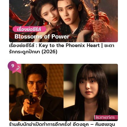
เรื่องย่อซีรีส์ : Key to the Phoenix Heart | ชะตา
รักกระดูกปักษา (2026)
ร้านลับนักฆ่าเปิดทำการอีกครั้ง! อีดงอุค – คิมฮเยจุน