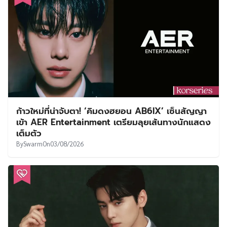
ก้าวใหม่ที่น่าจับตา! ‘คิมดงฮยอน AB6IX’ เซ็นสัญญา
เข้า AER Entertainment เตรียมลุยเส้นทางนักแสดง
เต็มตัว
By
Swarm
On
03/08/2026