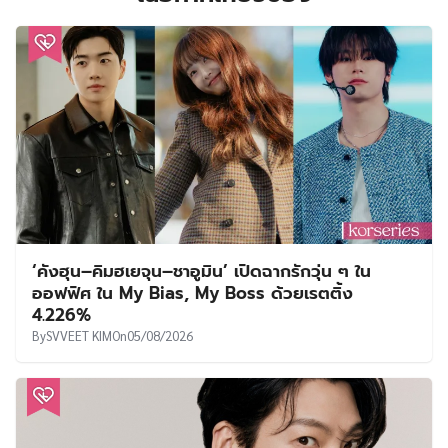
‘คังฮุน–คิมฮเยจุน–ชาอูมิน’ เปิดฉากรักวุ่น ๆ ใน
ออฟฟิศ ใน My Bias, My Boss ด้วยเรตติ้ง
4.226%
By
SVVEET KIM
On
05/08/2026