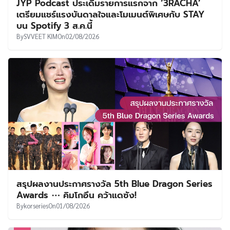
JYP Podcast ประเดิมรายการแรกจาก ‘3RACHA’
เตรียมแชร์แรงบันดาลใจและโมเมนต์พิเศษกับ STAY
บน Spotify 3 ส.ค.นี้
By
SVVEET KIM
On
02/08/2026
สรุปผลงานประกาศรางวัล 5th Blue Dragon Series
Awards ⋯ คิมโกอึน คว้าแดซัง!
By
korseries
On
01/08/2026