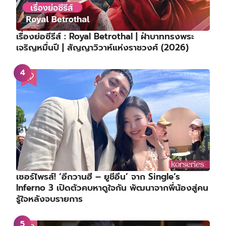
เรื่องย่อซีรีส์ : Royal Betrothal | ฝ่าบาททรงพระ
เจริญหมื่นปี | สัญญาวิวาห์แห่งราชวงศ์ (2026)
เซอร์ไพรส์! ‘อีกวานฮี – ยูชีอึน’ จาก Single’s
Inferno 3 เปิดตัวคบหาดูใจกัน พัฒนาจากพี่น้องสู่คน
รู้ใจหลังจบรายการ