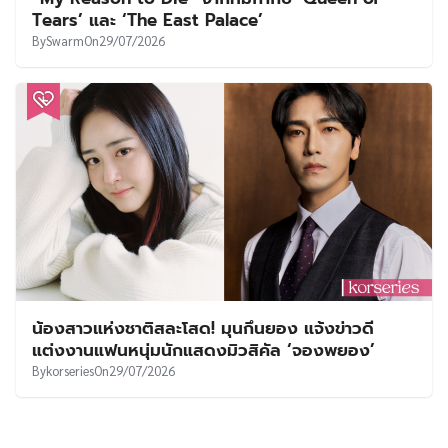
Tears’ และ ‘The East Palace’
By
Swarm
On
29/07/2026
น้องสาวแห่งชาติสละโสด! มุนกึนยอง แจ้งข่าวดี
แต่งงานแฟนหนุ่มนักแสดงมิวสิคัล ‘จองพยอง’
By
korseries
On
29/07/2026