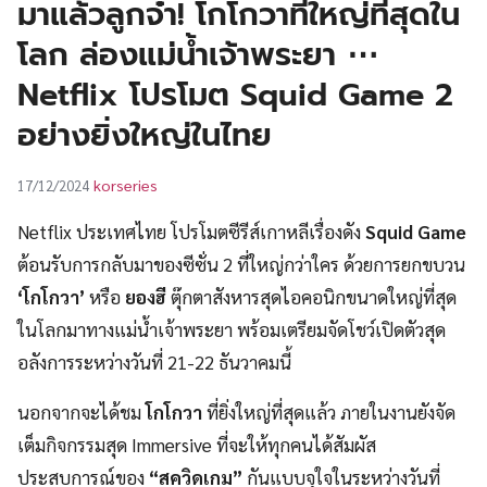
มาแล้วลูกจ๋า! โกโกวาที่ใหญ่ที่สุดใน
UT
โลก ล่องแม่น้ำเจ้าพระยา ⋯
Netflix โปรโมต Squid Game 2
อย่างยิ่งใหญ่ในไทย
korseries
17/12/2024
Netflix ประเทศไทย โปรโมตซีรีส์เกาหลีเรื่องดัง
Squid Game
ต้อนรับการกลับมาของซีซั่น 2 ที่ใหญ่กว่าใคร ด้วยการยกขบวน
‘โกโกวา’
หรือ
ยองฮี
ตุ๊กตาสังหารสุดไอคอนิกขนาดใหญ่ที่สุด
ในโลกมาทางแม่น้ำเจ้าพระยา พร้อมเตรียมจัดโชว์เปิดตัวสุด
อลังการระหว่างวันที่ 21-22 ธันวาคมนี้
นอกจากจะได้ชม
โกโกวา
ที่ยิ่งใหญ่ที่สุดแล้ว ภายในงานยังจัด
เต็มกิจกรรมสุด Immersive ที่จะให้ทุกคนได้สัมผัส
ประสบการณ์ของ
“สควิดเกม”
กันแบบจุใจในระหว่างวันที่