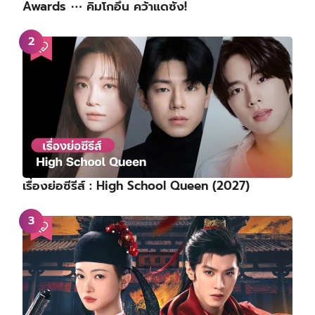
Awards ⋯ คิมโกอึน คว้าแดซัง!
เรื่องย่อซีรีส์ : High School Queen (2027)