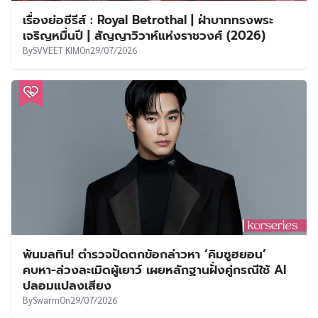
เรื่องย่อซีรีส์ : Royal Betrothal | ฝ่าบาททรงพระ
เจริญหมื่นปี | สัญญาวิวาห์แห่งราชวงศ์ (2026)
By
SVVEET KIM
On
29/07/2026
พ้นมลทิน! ตำรวจปัดตกข้อกล่าวหา ‘คิมซูฮยอน’
คบหา-ล่วงละเมิดผู้เยาว์ เผยหลักฐานฝั่งคู่กรณีใช้ AI
ปลอมแปลงเสียง
By
Swarm
On
29/07/2026