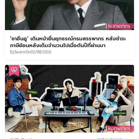
‘ชาอึนอู’ เดินหน้ายื่นอุทธรณ์กรมสรรพากร หลังชำระ
ภาษีย้อนหลังเต็มจำนวนไปเมื่อต้นปีที่ผ่านมา
By
Swarm
On
02/08/2026