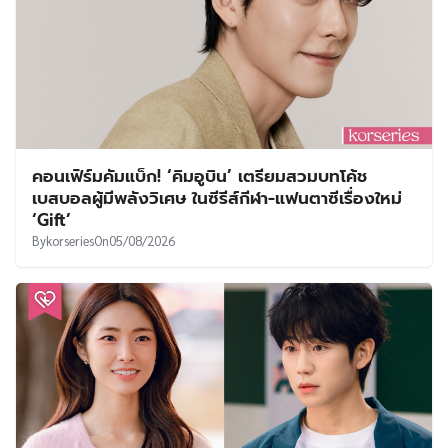
คอนเฟิร์มคัมแบ็ก! ‘คิมอูบิน’ เตรียมสวมบทโค้ช
เบสบอลผู้มีพลังวิเศษ ในซีรีส์กีฬา-แฟนตาซีเรื่องใหม่
‘Gift’
By
korseries
On
05/08/2026