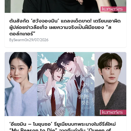
ต้นสังกัด ‘ฮวังจองมิน’ แถลงเด็ดขาด! เตรียมเอาผิด
ผู้ปล่อยข่าวลือเท็จ เผยความจริงเป็นฝีมือของ “ส
ตอล์กเกอร์”
By
Swarm
On
29/07/2026
‘อีแชมิน – โนยุนซอ’ รียูเนียนบทพระนางในซีรีส์ใหม่
“My Reason to Die” จากทีมกำกับ ‘Queen of