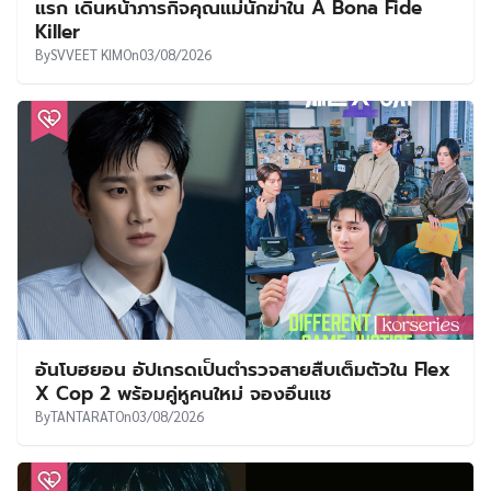
แรก เดินหน้าภารกิจคุณแม่นักฆ่าใน A Bona Fide
Killer
By
SVVEET KIM
On
03/08/2026
อันโบฮยอน อัปเกรดเป็นตำรวจสายสืบเต็มตัวใน Flex
X Cop 2 พร้อมคู่หูคนใหม่ จองอึนแช
By
TANTARAT
On
03/08/2026