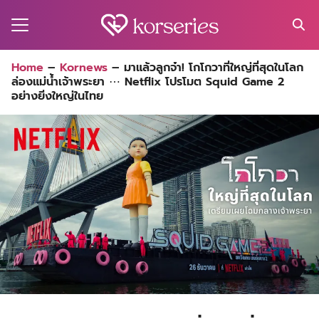
Skip
to
content
Search
Home
–
Kornews
–
มาแล้วลูกจ๋า! โกโกวาที่ใหญ่ที่สุดในโลก
for:
ล่องแม่น้ำเจ้าพระยา ⋯ Netflix โปรโมต Squid Game 2
MA
อย่างยิ่งใหญ่ในไทย
ES
CT
EL
UTY
T
EW
US