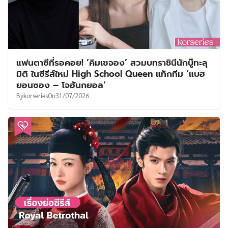
แฟนตาซีที่รอคอย! ‘คิมเซจอง’ สวมบทราชินีนักบู๊ทะลุ
มิติ ในซีรีส์ใหม่ High School Queen แท็กทีม ‘แบฮ
ยอนซอง – โจฮันกยอล’
By
korseries
On
31/07/2026