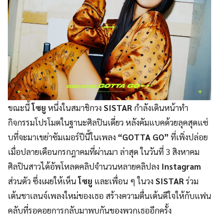
ขณะนี้
โซยู
หนึ่งในสมาชิกวง
SISTAR
กำลังเดินหน้าทำ
กิจกรรมโปรโมตในฐานะศิลปินเดี่ยว หลังคัมแบคด้วยลุคสุดแซ่
บที่จะมาเขย่าซัมเมอร์ปีนี้ในเพลง
“GOTTA GO”
ที่เพิ่งปล่อย
เมื่อปลายเดือนกรกฎาคมที่ผ่านมา ล่าสุด ในวันที่ 3 สิงหาคม
ศิลปินสาวได้อัพโหลดคลิปจำนวนหลายคลิปลง
Instagram
ส่วนตัว ซึ่งเผยให้เห็น
โซยู
และเพื่อน ๆ ในวง
SISTAR
ร่วม
เต้นชาเลนจ์เพลงใหม่ของเธอ สร้างความตื่นเต้นดีใจให้กับแฟน
คลับที่รอคอยการกลับมาพบกันของพวกเธออีกครั้ง