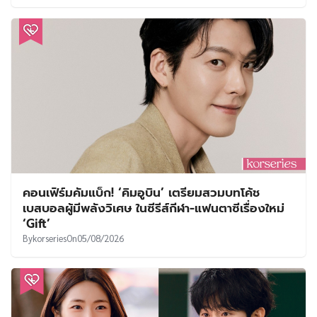
คอนเฟิร์มคัมแบ็ก! ‘คิมอูบิน’ เตรียมสวมบทโค้ช
เบสบอลผู้มีพลังวิเศษ ในซีรีส์กีฬา-แฟนตาซีเรื่องใหม่
‘Gift’
By
korseries
On
05/08/2026