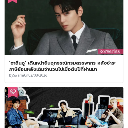
‘ชาอึนอู’ เดินหน้ายื่นอุทธรณ์กรมสรรพากร หลังชำระ
ภาษีย้อนหลังเต็มจำนวนไปเมื่อต้นปีที่ผ่านมา
By
Swarm
On
02/08/2026