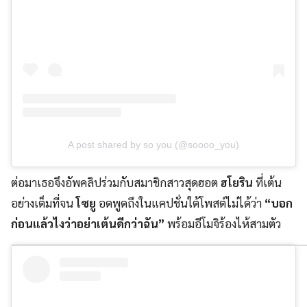
A post shared by so you (@soooo_you)
ต่อมาเธอจึงอัพคลิปร่วมกับสมาชิกสาวสุดฮอต
ฮโยริน
ที่เต้น
อย่างเต็มที่จน
โซยู
อดพูดถึงในแคปชั่นใต้โพสต์ไม่ได้ว่า
“บอก
ก่อนแล้วไงว่าอย่าเต้นดีกว่าฉัน”
พร้อมอีโมจิร้องไห้สามตัว