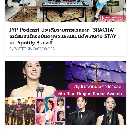
JYP Podcast ประเดิมรายการแรกจาก ‘3RACHA’
เตรียมแชร์แรงบันดาลใจและโมเมนต์พิเศษกับ STAY
บน Spotify 3 ส.ค.นี้
By
SVVEET KIM
On
02/08/2026