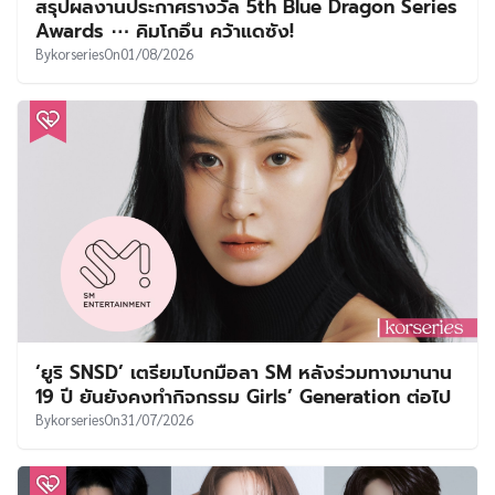
สรุปผลงานประกาศรางวัล 5th Blue Dragon Series
Awards ⋯ คิมโกอึน คว้าแดซัง!
By
korseries
On
01/08/2026
‘ยูริ SNSD’ เตรียมโบกมือลา SM หลังร่วมทางมานาน
19 ปี ยันยังคงทำกิจกรรม Girls’ Generation ต่อไป
By
korseries
On
31/07/2026