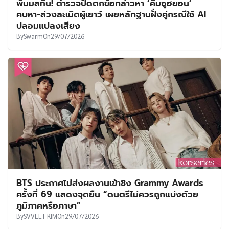
พ้นมลทิน! ตำรวจปัดตกข้อกล่าวหา ‘คิมซูฮยอน’
คบหา-ล่วงละเมิดผู้เยาว์ เผยหลักฐานฝั่งคู่กรณีใช้ AI
ปลอมแปลงเสียง
By
Swarm
On
29/07/2026
BTS ประกาศไม่ส่งผลงานเข้าชิง Grammy Awards
ครั้งที่ 69 แสดงจุดยืน “ดนตรีไม่ควรถูกแบ่งด้วย
ภูมิภาคหรือภาษา”
By
SVVEET KIM
On
29/07/2026