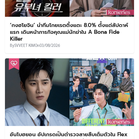
‘กงฮโยจิน’ นำทีมโกยเรตติ้งแตะ 8.0% ตั้งแต่สัปดาห์
แรก เดินหน้าภารกิจคุณแม่นักฆ่าใน A Bona Fide
Killer
By
SVVEET KIM
On
03/08/2026
อันโบฮยอน อัปเกรดเป็นตำรวจสายสืบเต็มตัวใน Flex