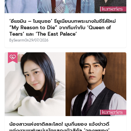
‘อีแชมิน – โนยุนซอ’ รียูเนียนบทพระนางในซีรีส์ใหม่
“My Reason to Die” จากทีมกำกับ ‘Queen of
Tears’ และ ‘The East Palace’
By
Swarm
On
29/07/2026
น้องสาวแห่งชาติสละโสด! มุนกึนยอง แจ้งข่าวดี
แต่งงานแฟนหนุ่มนักแสดงมิวสิคัล ‘จองพยอง’