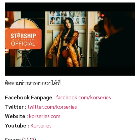
ติดตามข่าวสารจากเราได้ที่
Facebook Fanpage
:
facebook.com/korseries
Twitter
:
twitter.com/korseries
Website
:
korseries.com
Youtube :
Korseries
Source (
1
) (
2
)