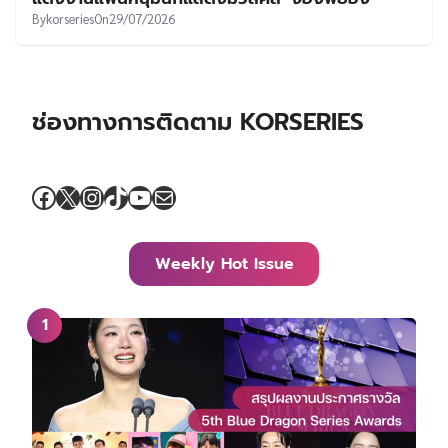
By
korseries
On
29/07/2026
ช่องทางการติดตาม KORSERIES
Facebook
X
Instagram
TikTok
YouTube
Mail
Weekly Hot Issue