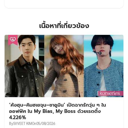
เนื้อหาที่เกี่ยวข้อง
‘คังฮุน–คิมฮเยจุน–ชาอูมิน’ เปิดฉากรักวุ่น ๆ ใน
ออฟฟิศ ใน My Bias, My Boss ด้วยเรตติ้ง
4.226%
By
SVVEET KIM
On
05/08/2026