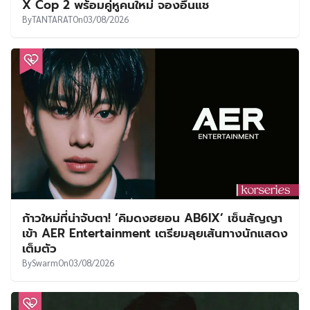
X Cop 2 พร้อมคู่หูคนใหม่ จองอึนแช
By
TANTARAT
On
03/08/2026
ก้าวใหม่ที่น่าจับตา! ‘คิมดงฮยอน AB6IX’ เซ็นสัญญา
เข้า AER Entertainment เตรียมลุยเส้นทางนักแสดง
เต็มตัว
By
Swarm
On
03/08/2026