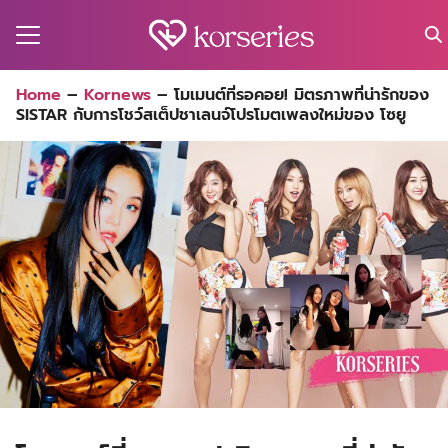
Skip
to
content
Search
Home
–
Kornews
–
โมเมนต์ที่รอคอย! มิตรภาพที่น่ารักของ
for:
SISTAR กับการโชว์สเต็ปชาเลนจ์โปรโมตเพลงใหม่ของ โซยู
MA
ES
CT
EL
UTY
T
EW
US