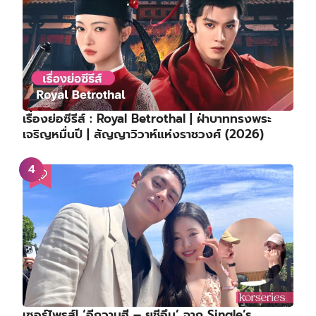
เรื่องย่อซีรีส์ : Royal Betrothal | ฝ่าบาททรงพระ
เจริญหมื่นปี | สัญญาวิวาห์แห่งราชวงศ์ (2026)
เซอร์ไพรส์! ‘อีกวานฮี – ยูชีอึน’ จาก Single’s