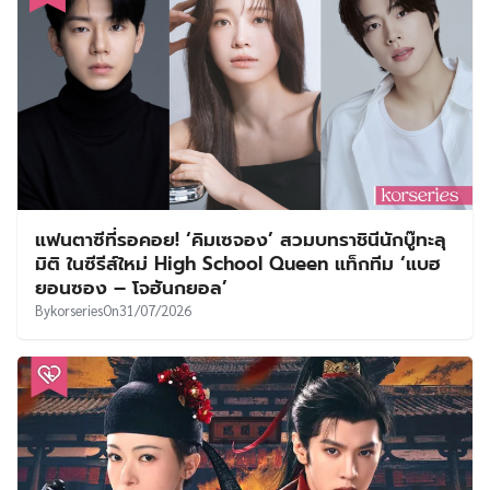
แฟนตาซีที่รอคอย! ‘คิมเซจอง’ สวมบทราชินีนักบู๊ทะลุ
มิติ ในซีรีส์ใหม่ High School Queen แท็กทีม ‘แบฮ
ยอนซอง – โจฮันกยอล’
By
korseries
On
31/07/2026