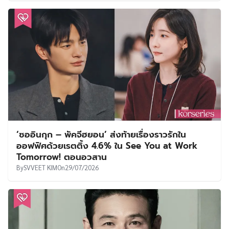
‘ซออินกุก – พัคจีฮยอน’ ส่งท้ายเรื่องราวรักใน
ออฟฟิศด้วยเรตติ้ง 4.6% ใน See You at Work
Tomorrow! ตอนอวสาน
By
SVVEET KIM
On
29/07/2026