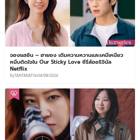
จองแฮอิน – ฮายอง เติมความหวานและเคมีเหนียว
หนึบติดใจใน Our Sticky Love ซีรีส์ออริจินัล
Netflix
By
TANTARAT
On
04/08/2026