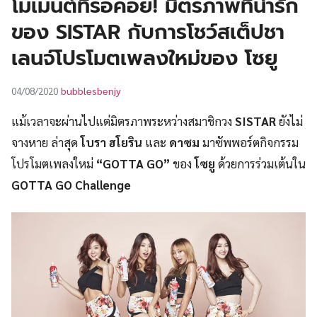
โมเมนต์ที่รอคอย! มิตรภาพที่น่ารัก
UT
ของ SISTAR กับการโชว์สเต็ปชา
เลนจ์โปรโมตเพลงใหม่ของ โซยู
bubblesbenjy
04/08/2020
แม้เวลาจะผ่านไปแต่มิตรภาพระหว่างสมาชิกวง
SISTAR
ยังไม่
จางหาย ล่าสุด
โบรา ฮโยริน
และ
ดาซม
มาซัพพอร์ตกิจกรรม
โปรโมตเพลงใหม่
“GOTTA GO”
ของ
โซยู
ด้วยการร่วมเต้นใน
GOTTA GO Challenge