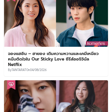
จองแฮอิน – ฮายอง เติมความหวานและเคมีเหนียว
หนึบติดใจใน Our Sticky Love ซีรีส์ออริจินัล
Netflix
By
TANTARAT
On
04/08/2026
‘กงฮโยจิน’ นำทีมโกยเรตติ้งแตะ 8.0% ตั้งแต่สัปดาห์