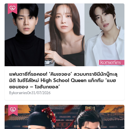
แฟนตาซีที่รอคอย! ‘คิมเซจอง’ สวมบทราชินีนักบู๊ทะลุ
มิติ ในซีรีส์ใหม่ High School Queen แท็กทีม ‘แบฮ
ยอนซอง – โจฮันกยอล’
By
korseries
On
31/07/2026