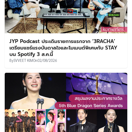
JYP Podcast ประเดิมรายการแรกจาก ‘3RACHA’
เตรียมแชร์แรงบันดาลใจและโมเมนต์พิเศษกับ STAY
บน Spotify 3 ส.ค.นี้
By
SVVEET KIM
On
02/08/2026
สรุปผลงานประกาศรางวัล 5th Blue Dragon Series
Awards ⋯ คิมโกอึน คว้าแดซัง!
By
korseries
On
01/08/2026