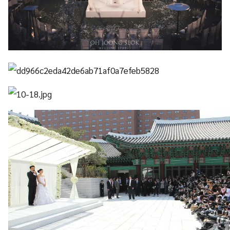
งานพิธีวิวาห์ของ จางดงกอน – โกโซยอง ที่ The Shilla Hotel Seo
Source (
1
) (
2
)