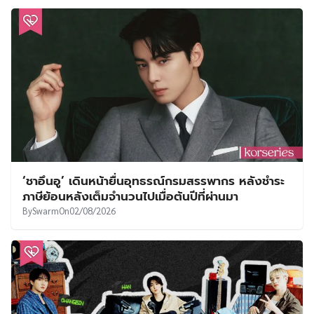
‘ชาอึนอู’ เดินหน้ายื่นอุทธรณ์กรมสรรพากร หลังชำระ
ภาษีย้อนหลังเต็มจำนวนไปเมื่อต้นปีที่ผ่านมา
By
Swarm
On
02/08/2026