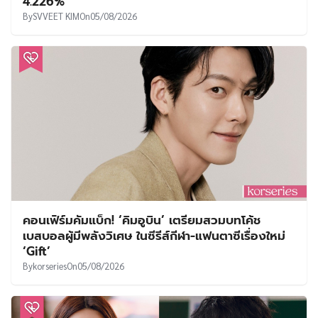
คอนเฟิร์มคัมแบ็ก! ‘คิมอูบิน’ เตรียมสวมบทโค้ช
เบสบอลผู้มีพลังวิเศษ ในซีรีส์กีฬา-แฟนตาซีเรื่องใหม่
‘Gift’
By
korseries
On
05/08/2026