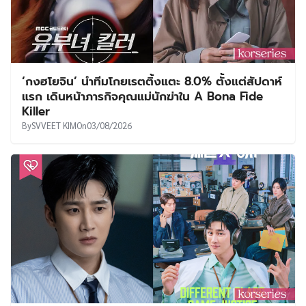
แรก เดินหน้าภารกิจคุณแม่นักฆ่าใน A Bona Fide
Killer
By
SVVEET KIM
On
03/08/2026
อันโบฮยอน อัปเกรดเป็นตำรวจสายสืบเต็มตัวใน Flex
X Cop 2 พร้อมคู่หูคนใหม่ จองอึนแช
By
TANTARAT
On
03/08/2026