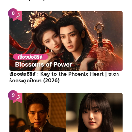
เรื่องย่อซีรีส์ : Key to the Phoenix Heart | ชะตา
รักกระดูกปักษา (2026)
ร้านลับนักฆ่าเปิดทำการอีกครั้ง! อีดงอุค – คิมฮเยจุน
นำทัพเปิดศึกล้างแค้นใน A Shop for Killers 2