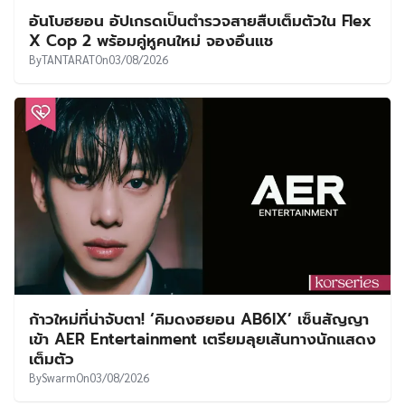
ก้าวใหม่ที่น่าจับตา! ‘คิมดงฮยอน AB6IX’ เซ็นสัญญา
เข้า AER Entertainment เตรียมลุยเส้นทางนักแสดง
เต็มตัว
By
Swarm
On
03/08/2026