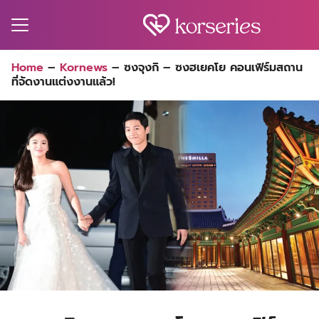
Skip
to
content
Search
Home
–
Kornews
–
ซงจุงกิ – ซงฮเยคโย คอนเฟิร์มสถาน
for:
ที่จัดงานแต่งงานแล้ว!
MA
ES
CT
EL
UTY
T
EW
US