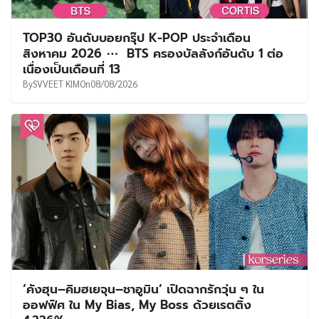
‘คังฮุน–คิมฮเยจุน–ชาอูมิน’ เปิดฉากรักวุ่น ๆ ใน
ออฟฟิศ ใน My Bias, My Boss ด้วยเรตติ้ง
4.226%
By
SVVEET KIM
On
05/08/2026