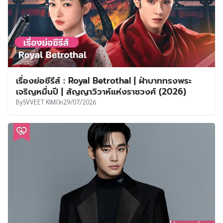
เรื่องย่อซีรีส์ : Royal Betrothal | ฝ่าบาททรงพระ
เจริญหมื่นปี | สัญญาวิวาห์แห่งราชวงศ์ (2026)
By
SVVEET KIM
On
29/07/2026
พ้นมลทิน! ตำรวจปัดตกข้อกล่าวหา ‘คิมซูฮยอน’
คบหา-ล่วงละเมิดผู้เยาว์ เผยหลักฐานฝั่งคู่กรณีใช้ AI
ปลอมแปลงเสียง
By
Swarm
On
29/07/2026