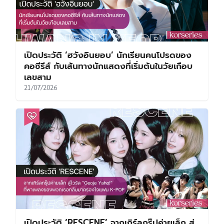
คอซีรีส์ กับเส้นทางนักแสดงที่เริ่มต้นในวัยเกือบ
เลขสาม
21/07/2026
เปิดประวัติ ‘RESCENE’ จากเกิร์ลกรุ๊ปค่ายเล็ก สู่
ไวรัล “Geoje Yaho!” ที่พาเพลงของพวกเธอ
กลับมาครองใจแฟน K-POP
18/07/2026