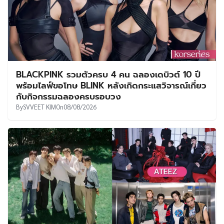
BLACKPINK รวมตัวครบ 4 คน ฉลองเดบิวต์ 10 ปี
พร้อมไลฟ์ขอโทษ BLINK หลังเกิดกระแสวิจารณ์เกี่ยว
กับกิจกรรมฉลองครบรอบวง
By
SVVEET KIM
On
08/08/2026
TOP30 อันดับบอยกรุ๊ป K-POP ประจำเดือน
สิงหาคม 2026 ⋯ BTS ครองบัลลังก์อันดับ 1 ต่อ
เนื่องเป็นเดือนที่ 13
By
SVVEET KIM
On
08/08/2026