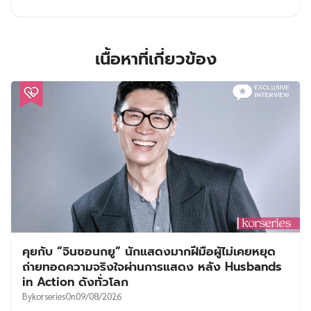
คุยกับ “จินซอนกยู” นักแสดงมากฝีมือผู้ไม่เคยหยุด
ถ่ายทอดความจริงใจผ่านการแสดง หลัง Husbands
in Action ดังทั่วโลก
By
korseries
On
09/08/2026