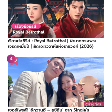
เรื่องย่อซีรีส์ : Royal Betrothal | ฝ่าบาททรงพระ
เจริญหมื่นปี | สัญญาวิวาห์แห่งราชวงศ์ (2026)
เซอร์ไพรส์! ‘อีกวานฮี – ยูชีอึน’ จาก Single’s
Inferno 3 เปิดตัวคบหาดูใจกัน พัฒนาจากพี่น้องสู่คน
รู้ใจหลังจบรายการ