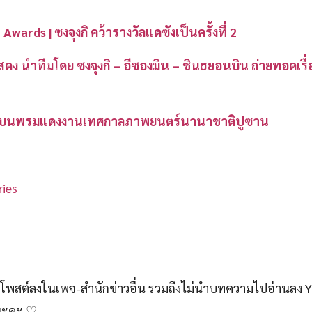
rds | ซงจุงกิ คว้ารางวัลแดซังเป็นครั้งที่ 2
ดง นำทีมโดย ซงจุงกิ – อีซองมิน – ชินฮยอนบิน ถ่ายทอดเรื
บิน’ บนพรมแดงงานเทศกาลภาพยนตร์นานาชาติปูซาน
ies
สต์ลงในเพจ-สำนักข่าวอื่น รวมถึงไม่นำบทความไปอ่านลง 
์นะคะ ♡