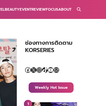
VEL
BEAUTY
EVENT
REVIEW
FOCUS
ABOUT
ช่องทางการติดตาม
KORSERIES
Facebook
X
Instagram
TikTok
YouTube
Mail
Weekly Hot Issue