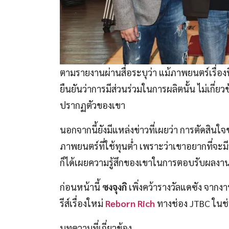
ตามรายงานผ่านสื่อระบุว่า แม้ภาพยนตร์เรื่องนี
ยืนยันว่าการมีส่วนร่วมในการผลิตนั้น ไม่เกี
ปรากฏตัวของเขา
นอกจากนี้ยังมีแหล่งข่าวที่เผยว่า การตัดสินใจ
ภาพยนตร์ที่ใช้ทุนต่ำ เพราะว่าเขาอยากที่จะม
ก็ได้เผยความรู้สึกของเขาในการตอบรับผลงานน
ก่อนหน้านี้
ซงจุงกิ
เพิ่งคว้ารางวัลแดซัง จาก
รีส์เรื่องใหม่
Reborn Rich
ทางช่อง JTBC ในช่วง
บทความที่เกี่ยวข้อง