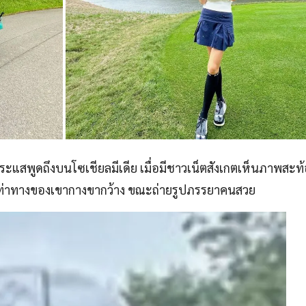
ะแสพูดถึงบนโซเชียลมีเดีย เมื่อมีชาวเน็ตสังเกตเห็นภาพสะท
นท่าทางของเขากางขากว้าง ขณะถ่ายรูปภรรยาคนสวย