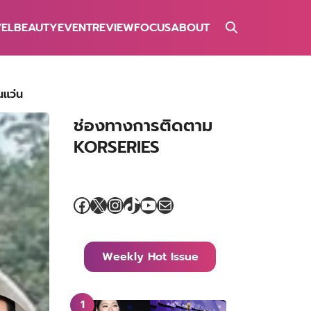
VEL
BEAUTY
EVENT
REVIEW
FOCUS
ABOUT
นแว่น
ช่องทางการติดตาม
KORSERIES
Facebook
X
Instagram
TikTok
YouTube
Mail
Weekly Hot Issue