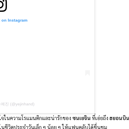
t on Instagram
 손예진 (@yejinhand)
ะทับใจในความโรแมนติกและน่ารักของ
ซนเยจิน
ที่เอ่ยถึง
ฮยอนบิ
ในชีวิตประจำวันเล็ก ๆ น้อย ๆ ให้แฟนคลับได้ชื่นชม