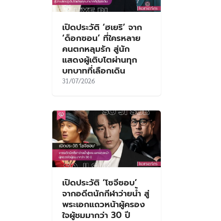
เปิดประวัติ ‘ฮเยริ’ จาก
‘ด็อกซอน’ ที่ใครหลาย
คนตกหลุมรัก สู่นัก
แสดงผู้เติบโตผ่านทุก
บทบาทที่เลือกเดิน
31/07/2026
เปิดประวัติ ‘โซจีซอบ’
จากอดีตนักกีฬาว่ายน้ำ สู่
พระเอกแถวหน้าผู้ครอง
ใจผู้ชมมากว่า 30 ปี