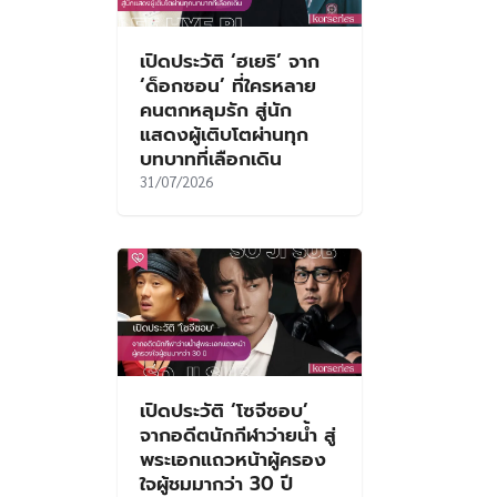
เปิดประวัติ ‘ฮเยริ’ จาก
‘ด็อกซอน’ ที่ใครหลาย
คนตกหลุมรัก สู่นัก
แสดงผู้เติบโตผ่านทุก
บทบาทที่เลือกเดิน
31/07/2026
เปิดประวัติ ‘โซจีซอบ’
จากอดีตนักกีฬาว่ายน้ำ สู่
พระเอกแถวหน้าผู้ครอง
ใจผู้ชมมากว่า 30 ปี