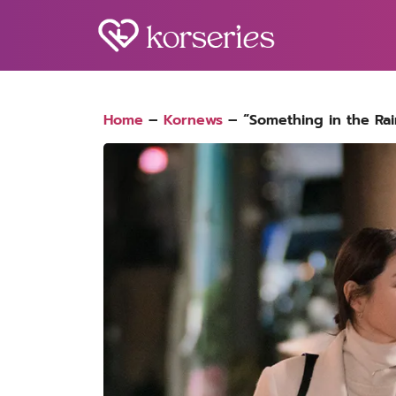
Skip
to
content
S
fo
Home
–
Kornews
–
“Something in the Rai