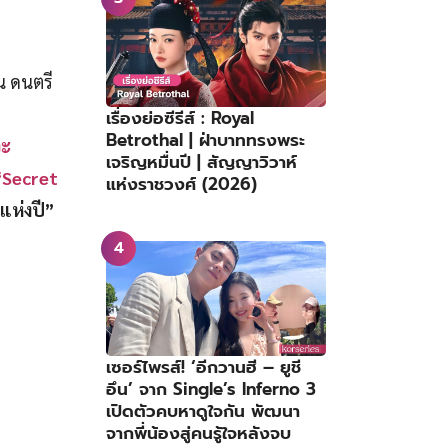
น ดนตรี
เรื่องย่อซีรีส์ : Royal
Betrothal | ฝ่าบาททรงพระ
วะ
เจริญหมื่นปี | สัญญาวิวาห์
“Secret
แห่งราชวงศ์ (2026)
แห่งปี”
เซอร์ไพรส์! ‘อีกวานฮี – ยูชี
อึน’ จาก Single’s Inferno 3
เปิดตัวคบหาดูใจกัน พัฒนา
จากพี่น้องสู่คนรู้ใจหลังจบ