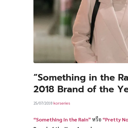
“Something in the Rai
2018 Brand of the Y
korseries
25/07/2018
“Something in the Rain”
หรือ
“Pretty N