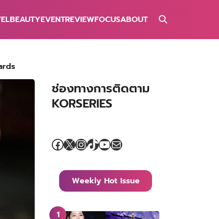
VEL
BEAUTY
EVENT
REVIEW
FOCUS
ABOUT
ards
ช่องทางการติดตาม
KORSERIES
Facebook
X
Instagram
TikTok
YouTube
Mail
Weekly Hot Issue