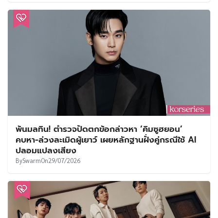
พ้นมลทิน! ตำรวจปัดตกข้อกล่าวหา ‘คิมซูฮยอน’
คบหา-ล่วงละเมิดผู้เยาว์ เผยหลักฐานฝั่งคู่กรณีใช้ AI
ปลอมแปลงเสียง
By
Swarm
On
29/07/2026