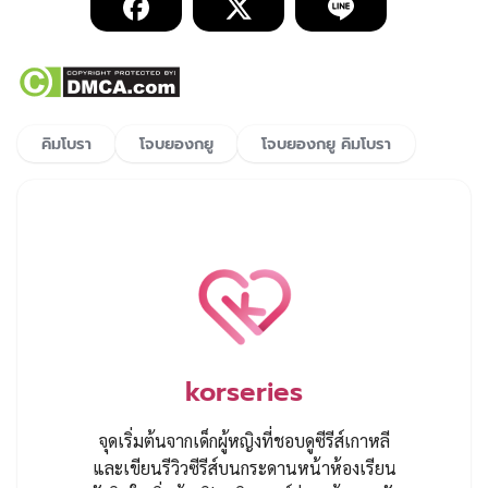
คิมโบรา
โจบยองกยู
โจบยองกยู คิมโบรา
korseries
จุดเริ่มต้นจากเด็กผู้หญิงที่ชอบดูซีรีส์เกาหลี
และเขียนรีวิวซีรีส์บนกระดานหน้าห้องเรียน