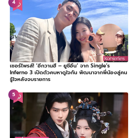
เซอร์ไพรส์! ‘อีกวานฮี – ยูชีอึน’ จาก Single’s
Inferno 3 เปิดตัวคบหาดูใจกัน พัฒนาจากพี่น้องสู่คน
รู้ใจหลังจบรายการ