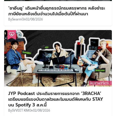
‘ชาอึนอู’ เดินหน้ายื่นอุทธรณ์กรมสรรพากร หลังชำระ
ภาษีย้อนหลังเต็มจำนวนไปเมื่อต้นปีที่ผ่านมา
By
Swarm
On
02/08/2026
JYP Podcast ประเดิมรายการแรกจาก ‘3RACHA’
เตรียมแชร์แรงบันดาลใจและโมเมนต์พิเศษกับ STAY
บน Spotify 3 ส.ค.นี้
By
SVVEET KIM
On
02/08/2026