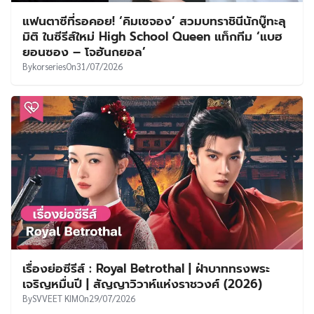
แฟนตาซีที่รอคอย! ‘คิมเซจอง’ สวมบทราชินีนักบู๊ทะลุ
มิติ ในซีรีส์ใหม่ High School Queen แท็กทีม ‘แบฮ
ยอนซอง – โจฮันกยอล’
By
korseries
On
31/07/2026
เรื่องย่อซีรีส์ : Royal Betrothal | ฝ่าบาททรงพระ
เจริญหมื่นปี | สัญญาวิวาห์แห่งราชวงศ์ (2026)
By
SVVEET KIM
On
29/07/2026