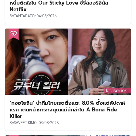
หนึบติดใจใน Our Sticky Love ซีรีส์ออริจินัล
Netflix
By
TANTARAT
On
04/08/2026
‘กงฮโยจิน’ นำทีมโกยเรตติ้งแตะ 8.0% ตั้งแต่สัปดาห์
แรก เดินหน้าภารกิจคุณแม่นักฆ่าใน A Bona Fide
Killer
By
SVVEET KIM
On
03/08/2026