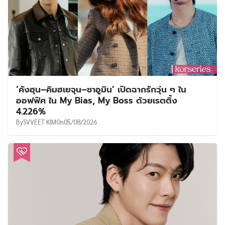
‘คังฮุน–คิมฮเยจุน–ชาอูมิน’ เปิดฉากรักวุ่น ๆ ใน
ออฟฟิศ ใน My Bias, My Boss ด้วยเรตติ้ง
4.226%
By
SVVEET KIM
On
05/08/2026