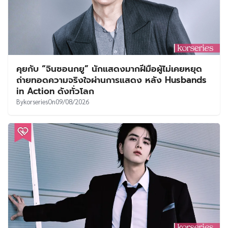
คุยกับ “จินซอนกยู” นักแสดงมากฝีมือผู้ไม่เคยหยุด
ถ่ายทอดความจริงใจผ่านการแสดง หลัง Husbands
in Action ดังทั่วโลก
By
korseries
On
09/08/2026