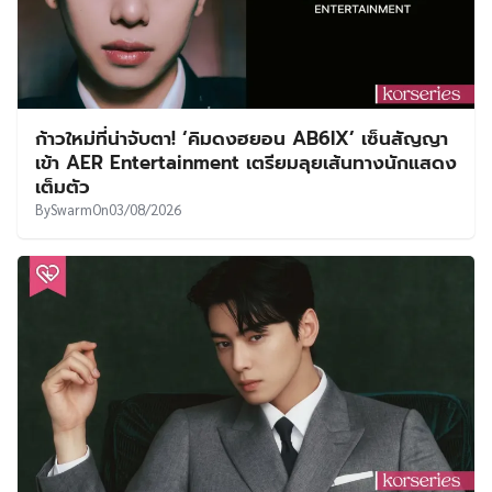
ก้าวใหม่ที่น่าจับตา! ‘คิมดงฮยอน AB6IX’ เซ็นสัญญา
เข้า AER Entertainment เตรียมลุยเส้นทางนักแสดง
เต็มตัว
By
Swarm
On
03/08/2026