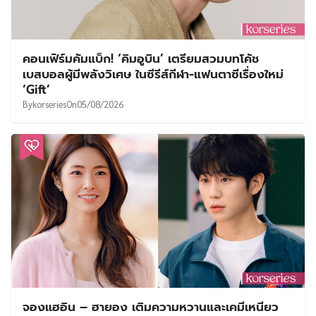
คอนเฟิร์มคัมแบ็ก! ‘คิมอูบิน’ เตรียมสวมบทโค้ช
เบสบอลผู้มีพลังวิเศษ ในซีรีส์กีฬา-แฟนตาซีเรื่องใหม่
‘Gift’
By
korseries
On
05/08/2026
จองแฮอิน – ฮายอง เติมความหวานและเคมีเหนียว