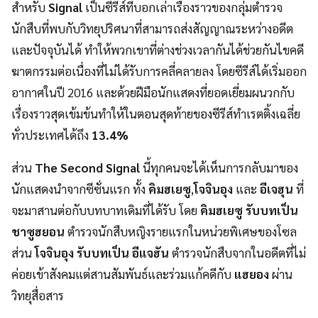
สำหรับ
Signal
เป็นซีรีส์ที่บอกเล่าเรื่องราวของกลุ่มตำรวจ
นักสืบที่พบกับวิทยุปริศนาที่สามารถส่งสัญญาณระหว่างอดีต
และปัจจุบันได้ ทำให้พวกเขาที่ต่างช่วงเวลากันได้ช่วยกันไขคดี
ฆาตกรรมต่อเนื่องที่ไม่ได้รับการคลี่คลายลง โดยซีรีส์ได้เริ่มออก
อากาศในปี 2016 และด้วยฝีมือนักแสดงที่ยอดเยี่ยมผนวกกับ
เรื่องราวสุดเข้มข้นทำให้ในตอนสุดท้ายของซีรีส์ทำเรตติ้งเฉลี่ย
ทั่วประเทศได้ถึง
13.4%
ส่วน
The Second Signal
นี้ทุกคนจะได้เห็นการกลับมาของ
นักแสดงนำจากซีซั่นแรก ทั้ง
คิมฮเยซู
,
โจจินอุง
และ
อีเจฮุน
ที่
จะมาสานต่อกับบทบาทเดิมที่ได้รับ โดย
คิมฮเยซู รับบทเป็น
ชาซูฮยอน
ตำรวจนักสืบหญิงรายแรกในหน่วยพิเศษของโซล
ส่วน
โจจินอุง รับบทเป็น อีแจฮัน
ตำรวจนักสืบจากในอดีตที่ไม่
ค่อยเข้าสังคมแต่สานสัมพันธ์และร่วมแก้คดีกับ
แฮยอง
ผ่าน
วิทยุสื่อสาร