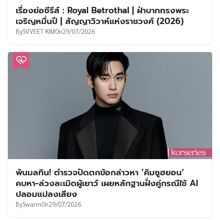
เรื่องย่อซีรีส์ : Royal Betrothal | ฝ่าบาททรงพระ
เจริญหมื่นปี | สัญญาวิวาห์แห่งราชวงศ์ (2026)
By
SVVEET KIM
On
29/07/2026
พ้นมลทิน! ตำรวจปัดตกข้อกล่าวหา ‘คิมซูฮยอน’
คบหา-ล่วงละเมิดผู้เยาว์ เผยหลักฐานฝั่งคู่กรณีใช้ AI
ปลอมแปลงเสียง
By
Swarm
On
29/07/2026