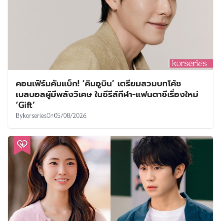
คอนเฟิร์มคัมแบ็ก! ‘คิมอูบิน’ เตรียมสวมบทโค้ช
เบสบอลผู้มีพลังวิเศษ ในซีรีส์กีฬา-แฟนตาซีเรื่องใหม่
‘Gift’
By
korseries
On
05/08/2026