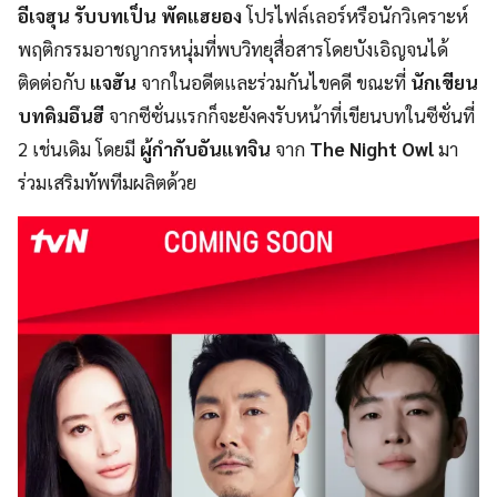
อีเจฮุน รับบทเป็น พัคแฮยอง
โปรไฟล์เลอร์หรือนักวิเคราะห์
พฤติกรรมอาชญากรหนุ่มที่พบวิทยุสื่อสารโดยบังเอิญจนได้
ติดต่อกับ
แจฮัน
จากในอดีตและร่วมกันไขคดี ขณะที่
นักเขียน
บทคิมอึนฮี
จากซีซั่นแรกก็จะยังคงรับหน้าที่เขียนบทในซีซั่นที่
2 เช่นเดิม โดยมี
ผู้กำกับอันแทจิน
จาก
The Night Owl
มา
ร่วมเสริมทัพทีมผลิตด้วย