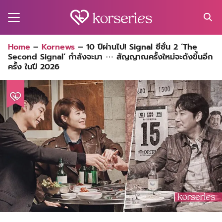
Skip
to
content
Search
Home
–
Kornews
–
10 ปีผ่านไป! Signal ซีซั่น 2 ‘The
for:
Second Signal’ กำลังจะมา ⋯ สัญญาณครั้งใหม่จะดังขึ้นอีก
MA
ครั้ง ในปี 2026
ES
CT
EL
UTY
T
EW
US