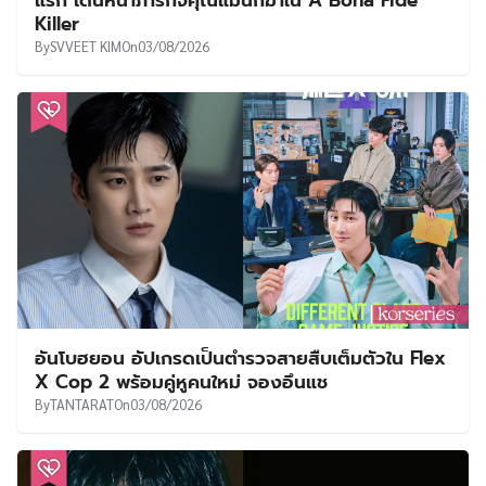
Killer
By
SVVEET KIM
On
03/08/2026
อันโบฮยอน อัปเกรดเป็นตำรวจสายสืบเต็มตัวใน Flex
X Cop 2 พร้อมคู่หูคนใหม่ จองอึนแช
By
TANTARAT
On
03/08/2026