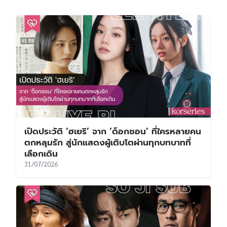
เปิดประวัติ ‘ฮเยริ’ จาก ‘ด็อกซอน’ ที่ใครหลายคน
ตกหลุมรัก สู่นักแสดงผู้เติบโตผ่านทุกบทบาทที่
เลือกเดิน
31/07/2026