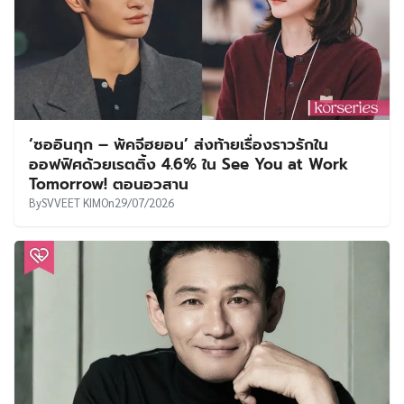
‘ซออินกุก – พัคจีฮยอน’ ส่งท้ายเรื่องราวรักใน
ออฟฟิศด้วยเรตติ้ง 4.6% ใน See You at Work
Tomorrow! ตอนอวสาน
By
SVVEET KIM
On
29/07/2026