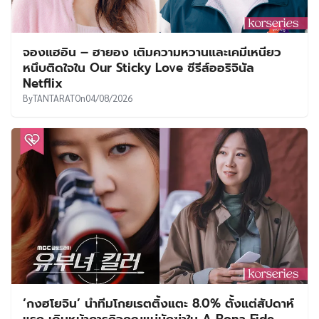
จองแฮอิน – ฮายอง เติมความหวานและเคมีเหนียว
หนึบติดใจใน Our Sticky Love ซีรีส์ออริจินัล
Netflix
By
TANTARAT
On
04/08/2026
‘กงฮโยจิน’ นำทีมโกยเรตติ้งแตะ 8.0% ตั้งแต่สัปดาห์
แรก เดินหน้าภารกิจคุณแม่นักฆ่าใน A Bona Fide