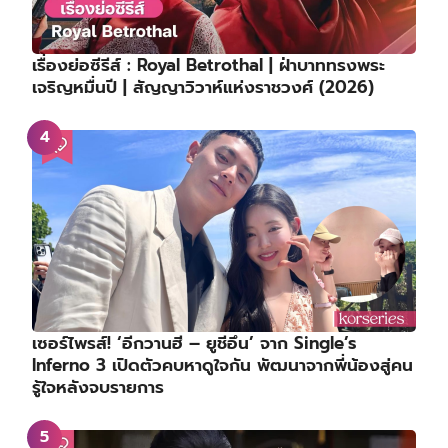
เรื่องย่อซีรีส์ : Royal Betrothal | ฝ่าบาททรงพระ
เจริญหมื่นปี | สัญญาวิวาห์แห่งราชวงศ์ (2026)
เซอร์ไพรส์! ‘อีกวานฮี – ยูชีอึน’ จาก Single’s
Inferno 3 เปิดตัวคบหาดูใจกัน พัฒนาจากพี่น้องสู่คน
รู้ใจหลังจบรายการ