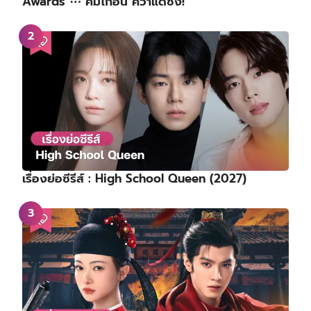
Awards ⋯ คิมโกอึน คว้าแดซัง!
เรื่องย่อซีรีส์ : High School Queen (2027)