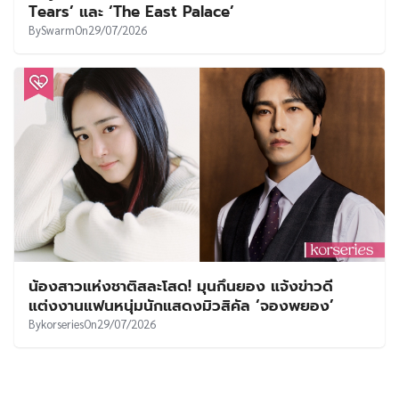
Tears’ และ ‘The East Palace’
By
Swarm
On
29/07/2026
น้องสาวแห่งชาติสละโสด! มุนกึนยอง แจ้งข่าวดี
แต่งงานแฟนหนุ่มนักแสดงมิวสิคัล ‘จองพยอง’
By
korseries
On
29/07/2026