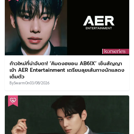
ก้าวใหม่ที่น่าจับตา! ‘คิมดงฮยอน AB6IX’ เซ็นสัญญา
เข้า AER Entertainment เตรียมลุยเส้นทางนักแสดง
เต็มตัว
By
Swarm
On
03/08/2026