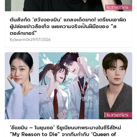
ต้นสังกัด ‘ฮวังจองมิน’ แถลงเด็ดขาด! เตรียมเอาผิด
ผู้ปล่อยข่าวลือเท็จ เผยความจริงเป็นฝีมือของ “ส
ตอล์กเกอร์”
By
Swarm
On
29/07/2026
‘อีแชมิน – โนยุนซอ’ รียูเนียนบทพระนางในซีรีส์ใหม่
“My Reason to Die” จากทีมกำกับ ‘Queen of