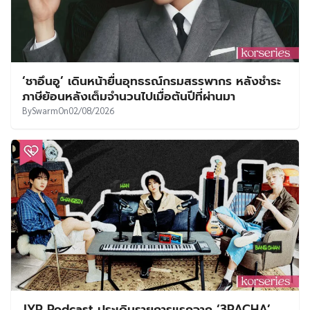
‘ชาอึนอู’ เดินหน้ายื่นอุทธรณ์กรมสรรพากร หลังชำระ
ภาษีย้อนหลังเต็มจำนวนไปเมื่อต้นปีที่ผ่านมา
By
Swarm
On
02/08/2026
JYP Podcast ประเดิมรายการแรกจาก ‘3RACHA’