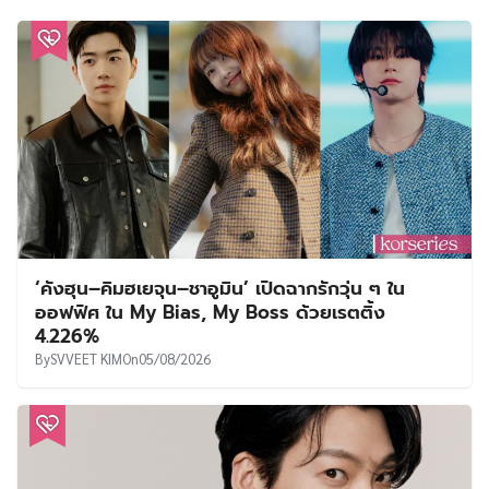
‘คังฮุน–คิมฮเยจุน–ชาอูมิน’ เปิดฉากรักวุ่น ๆ ใน
ออฟฟิศ ใน My Bias, My Boss ด้วยเรตติ้ง
4.226%
By
SVVEET KIM
On
05/08/2026