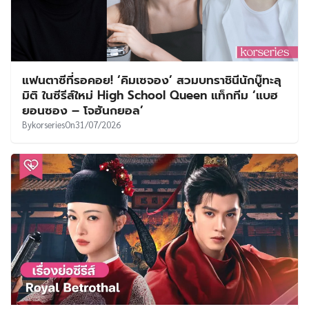
แฟนตาซีที่รอคอย! ‘คิมเซจอง’ สวมบทราชินีนักบู๊ทะลุ
มิติ ในซีรีส์ใหม่ High School Queen แท็กทีม ‘แบฮ
ยอนซอง – โจฮันกยอล’
By
korseries
On
31/07/2026