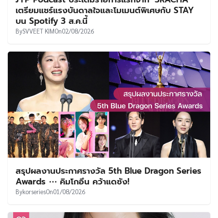
เตรียมแชร์แรงบันดาลใจและโมเมนต์พิเศษกับ STAY
บน Spotify 3 ส.ค.นี้
By
SVVEET KIM
On
02/08/2026
สรุปผลงานประกาศรางวัล 5th Blue Dragon Series
Awards ⋯ คิมโกอึน คว้าแดซัง!
By
korseries
On
01/08/2026