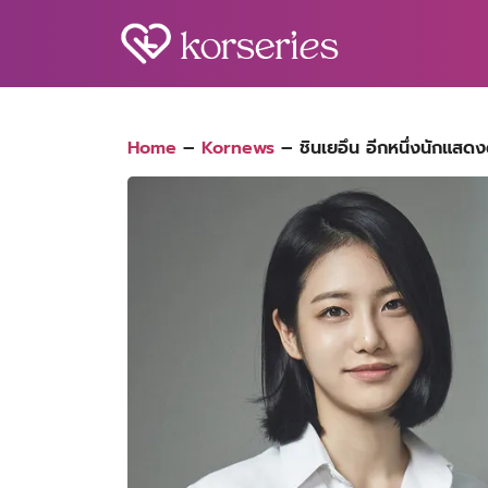
Skip
to
content
S
fo
Home
–
Kornews
–
ชินเยอึน อีกหนึ่งนักแส