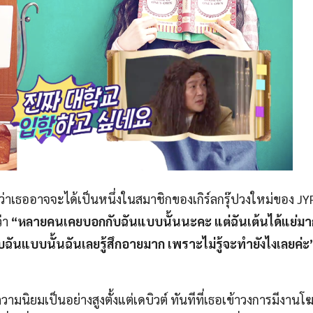
่ว่าเธออาจจะได้เป็นหนึ่งในสมาชิกของเกิร์ลกรุ๊ปวงใหม่ของ J
่า
“หลายคนเคยบอกกับฉันแบบนั้นนะคะ แต่ฉันเต้นได้แย่มา
บฉันแบบนั้นฉันเลยรู้สึกอายมาก เพราะไม่รู้จะทำยังไงเลยค่ะ
ความนิยมเป็นอย่างสูงตั้งแต่เดบิวต์ ทันทีที่เธอเข้าวงการมีงา