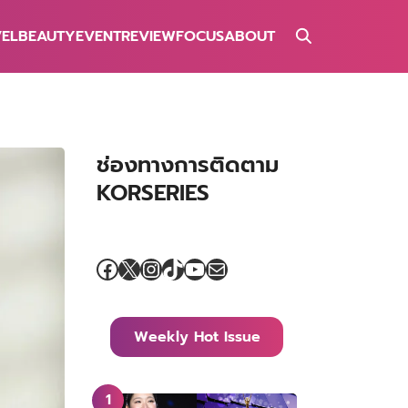
VEL
BEAUTY
EVENT
REVIEW
FOCUS
ABOUT
ช่องทางการติดตาม
KORSERIES
Facebook
X
Instagram
TikTok
YouTube
Mail
Weekly Hot Issue