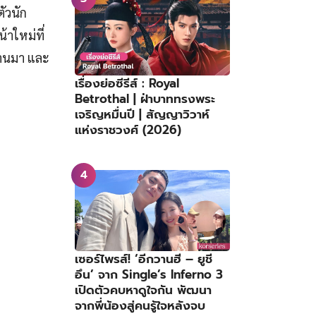
ัวนัก
้าใหม่ที่
ผ่านมา และ
เรื่องย่อซีรีส์ : Royal
Betrothal | ฝ่าบาททรงพระ
เจริญหมื่นปี | สัญญาวิวาห์
แห่งราชวงศ์ (2026)
เซอร์ไพรส์! ‘อีกวานฮี – ยูชี
อึน’ จาก Single’s Inferno 3
เปิดตัวคบหาดูใจกัน พัฒนา
จากพี่น้องสู่คนรู้ใจหลังจบ