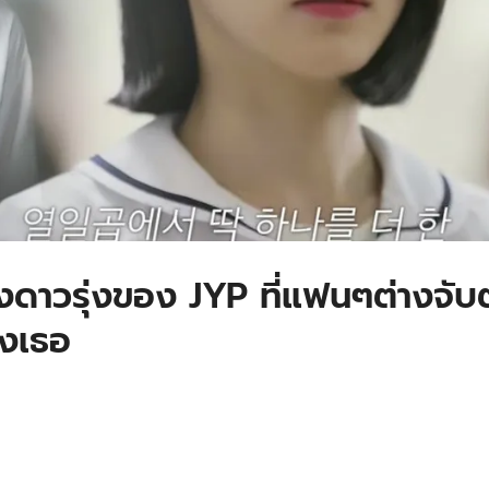
ดงดาวรุ่งของ JYP ที่แฟนๆต่างจับ
งเธอ