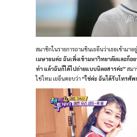
สมาชิกในรายการถามชินเยอึนว่าเธอเข้ามาอยู่
เมษายนค่ะ ฉันเพิ่งเข้ามหาวิทยาลัยและก็อย
ทำ แล้วฉันก็ได้ไปถ่ายแบบนิตยสารค่ะ”
สมาช
ใช่ไหม เยอึนตอบว่า
“ใช่ค่ะ ฉันได้รับโทรศัพ