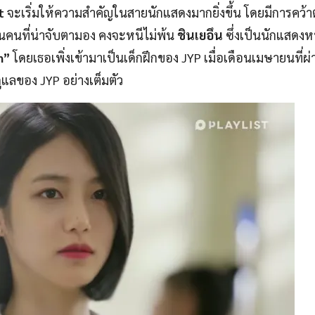
t
จะเริ่มให้ความสำคัญในสายนักแสดงมากยิ่งขึ้น โดยมีการคว้าต
นคนที่น่าจับตามอง คงจะหนีไม่พ้น
ชินเยอึน
ซึ่งเป็นนักแสดงหน
n”
โดยเธอเพิ่งเข้ามาเป็นเด็กฝึกของ JYP เมื่อเดือนเมษายนที่
ูแลของ JYP อย่างเต็มตัว