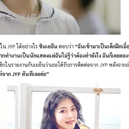
ใน JYP ได้อย่างไร
ชินเยอึน
ตอบว่า
“ฉันเข้ามาเป็นเด็กฝึกเมื่
ากทำงานเป็นนักแสดงแต่ฉันไม่รู้ว่าต้องทำยังไง ฉันก็เลยลอ
ิกในรายงานกับเยอึนว่าเธอได้รับการติดต่อจาก JYP หลังจาก
ท์จาก JYP ทันทีเลยค่ะ”