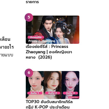
รายการ
อเดือน
เรื่องย่อซีรีส์ : Princess
งหาอะไร
Zhaoyang | องค์หญิงเจา
ถ่ายแบบ
หยาง (2026)
TOP30 อันดับสมาชิกเกิร์ล
กรุ๊ป K-POP ประจำเดือน