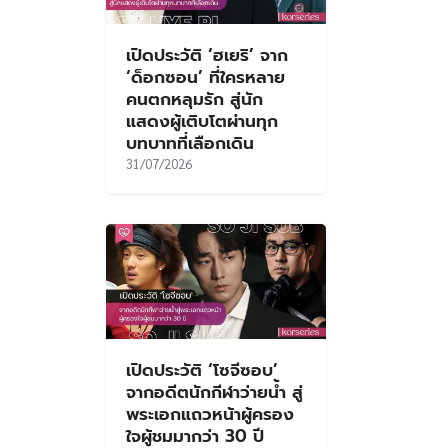
เปิดประวัติ ‘ฮเยริ’ จาก
‘ด็อกซอน’ ที่ใครหลาย
คนตกหลุมรัก สู่นัก
แสดงผู้เติบโตผ่านทุก
บทบาทที่เลือกเดิน
31/07/2026
เปิดประวัติ ‘โซจีซอบ’
จากอดีตนักกีฬาว่ายน้ำ สู่
พระเอกแถวหน้าผู้ครอง
ใจผู้ชมมากว่า 30 ปี