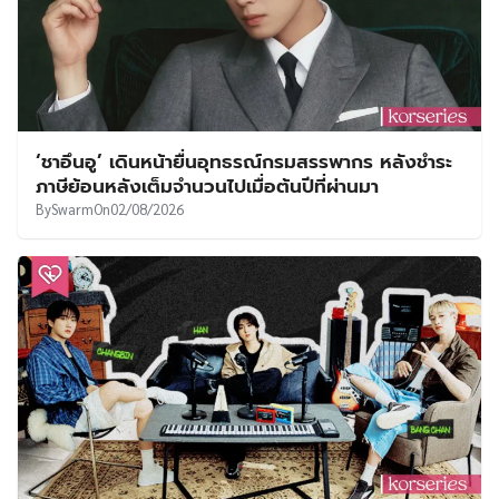
‘ชาอึนอู’ เดินหน้ายื่นอุทธรณ์กรมสรรพากร หลังชำระ
ภาษีย้อนหลังเต็มจำนวนไปเมื่อต้นปีที่ผ่านมา
By
Swarm
On
02/08/2026