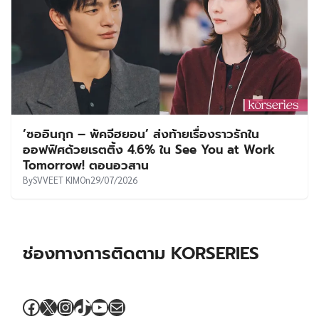
‘ซออินกุก – พัคจีฮยอน’ ส่งท้ายเรื่องราวรักใน
ออฟฟิศด้วยเรตติ้ง 4.6% ใน See You at Work
Tomorrow! ตอนอวสาน
By
SVVEET KIM
On
29/07/2026
ช่องทางการติดตาม KORSERIES
Facebook
X
Instagram
TikTok
YouTube
Mail