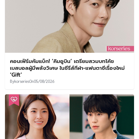
คอนเฟิร์มคัมแบ็ก! ‘คิมอูบิน’ เตรียมสวมบทโค้ช
เบสบอลผู้มีพลังวิเศษ ในซีรีส์กีฬา-แฟนตาซีเรื่องใหม่
‘Gift’
By
korseries
On
05/08/2026