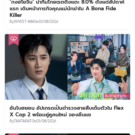
‘กงฮโยจิน’ นำทีมโกยเรตติ้งแตะ 8.0% ตั้งแต่สัปดาห์
แรก เดินหน้าภารกิจคุณแม่นักฆ่าใน A Bona Fide
Killer
By
SVVEET KIM
On
03/08/2026
อันโบฮยอน อัปเกรดเป็นตำรวจสายสืบเต็มตัวใน Flex
X Cop 2 พร้อมคู่หูคนใหม่ จองอึนแช
By
TANTARAT
On
03/08/2026