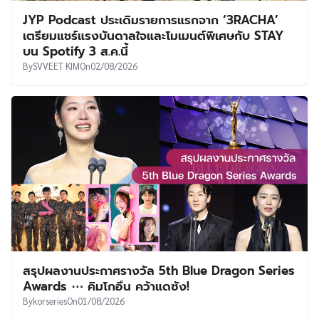
JYP Podcast ประเดิมรายการแรกจาก ‘3RACHA’
เตรียมแชร์แรงบันดาลใจและโมเมนต์พิเศษกับ STAY
บน Spotify 3 ส.ค.นี้
By
SVVEET KIM
On
02/08/2026
สรุปผลงานประกาศรางวัล 5th Blue Dragon Series
Awards ⋯ คิมโกอึน คว้าแดซัง!
By
korseries
On
01/08/2026