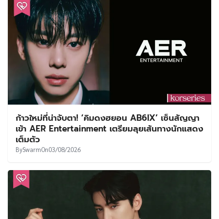
ก้าวใหม่ที่น่าจับตา! ‘คิมดงฮยอน AB6IX’ เซ็นสัญญา
เข้า AER Entertainment เตรียมลุยเส้นทางนักแสดง
เต็มตัว
By
Swarm
On
03/08/2026