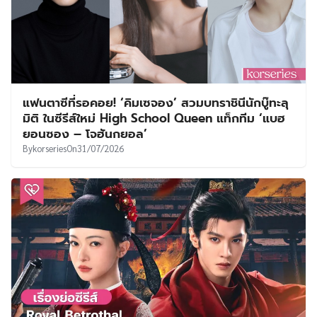
แฟนตาซีที่รอคอย! ‘คิมเซจอง’ สวมบทราชินีนักบู๊ทะลุ
มิติ ในซีรีส์ใหม่ High School Queen แท็กทีม ‘แบฮ
ยอนซอง – โจฮันกยอล’
By
korseries
On
31/07/2026