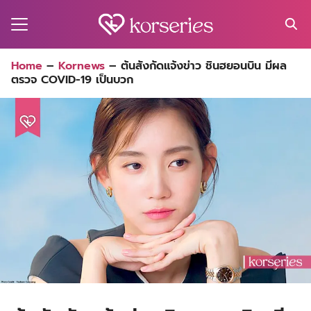
Skip
to
content
Search
Home
–
Kornews
–
ต้นสังกัดแจ้งข่าว ชินฮยอนบิน มีผล
for:
ตรวจ COVID-19 เป็นบวก
MA
ES
CT
EL
UTY
T
EW
US