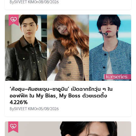
By
SVVEET KIM
On
08/08/2026
‘คังฮุน–คิมฮเยจุน–ชาอูมิน’ เปิดฉากรักวุ่น ๆ ใน
ออฟฟิศ ใน My Bias, My Boss ด้วยเรตติ้ง
4.226%
By
SVVEET KIM
On
05/08/2026