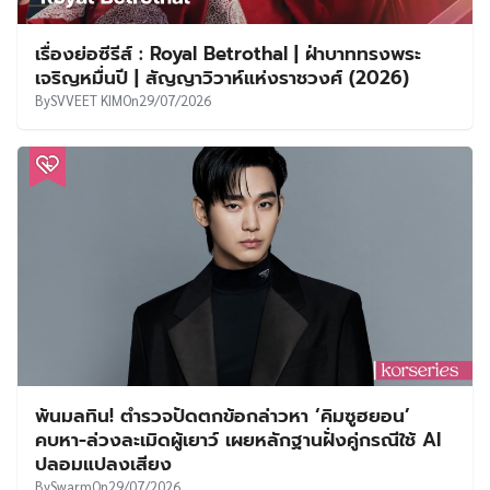
เรื่องย่อซีรีส์ : Royal Betrothal | ฝ่าบาททรงพระ
เจริญหมื่นปี | สัญญาวิวาห์แห่งราชวงศ์ (2026)
By
SVVEET KIM
On
29/07/2026
พ้นมลทิน! ตำรวจปัดตกข้อกล่าวหา ‘คิมซูฮยอน’
คบหา-ล่วงละเมิดผู้เยาว์ เผยหลักฐานฝั่งคู่กรณีใช้ AI
ปลอมแปลงเสียง
By
Swarm
On
29/07/2026