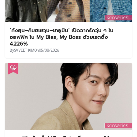
‘คังฮุน–คิมฮเยจุน–ชาอูมิน’ เปิดฉากรักวุ่น ๆ ใน
ออฟฟิศ ใน My Bias, My Boss ด้วยเรตติ้ง
4.226%
By
SVVEET KIM
On
05/08/2026