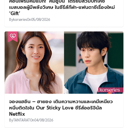
คอนเฟิร์มคัมแบ็ก! ‘คิมอูบิน’ เตรียมสวมบทโค้ช
เบสบอลผู้มีพลังวิเศษ ในซีรีส์กีฬา-แฟนตาซีเรื่องใหม่
‘Gift’
By
korseries
On
05/08/2026
จองแฮอิน – ฮายอง เติมความหวานและเคมีเหนียว
หนึบติดใจใน Our Sticky Love ซีรีส์ออริจินัล
Netflix
By
TANTARAT
On
04/08/2026