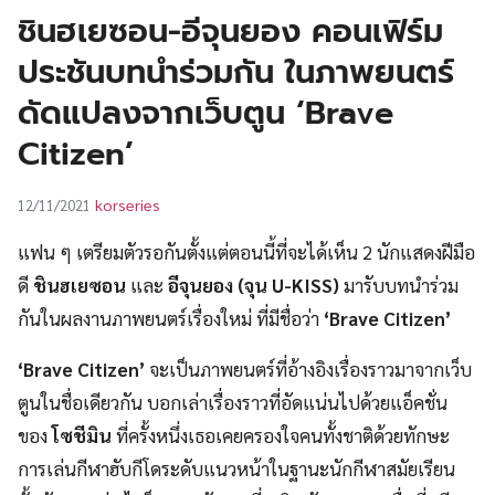
UT
ชินฮเยซอน-อีจุนยอง คอนเฟิร์ม
ประชันบทนำร่วมกัน ในภาพยนตร์
ดัดแปลงจากเว็บตูน ‘Brave
Citizen’
korseries
12/11/2021
แฟน ๆ เตรียมตัวรอกันตั้งแต่ตอนนี้ที่จะได้เห็น 2 นักแสดงฝีมือ
ดี
ชินฮเยซอน
และ
อีจุนยอง (จุน U-KISS)
มารับบทนำร่วม
กันในผลงานภาพยนตร์เรื่องใหม่ ที่มีชื่อว่า
‘Brave Citizen’
‘Brave Citizen’
จะเป็นภาพยนตร์ที่อ้างอิงเรื่องราวมาจากเว็บ
ตูนในชื่อเดียวกัน บอกเล่าเรื่องราวที่อัดแน่นไปด้วยแอ็คชั่น
ของ
โซชีมิน
ที่ครั้งหนึ่งเธอเคยครองใจคนทั้งชาติด้วยทักษะ
การเล่นกีฬาฮับกีโดระดับแนวหน้าในฐานะนักกีฬาสมัยเรียน