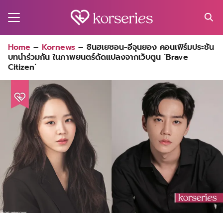
Skip
to
content
Search
Home
–
Kornews
–
ชินฮเยซอน-อีจุนยอง คอนเฟิร์มประชัน
for:
บทนำร่วมกัน ในภาพยนตร์ดัดแปลงจากเว็บตูน ‘Brave
MA
Citizen’
ES
CT
EL
UTY
T
EW
US