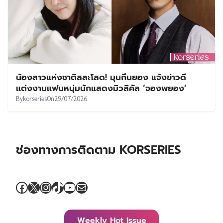
น้องสาวแห่งชาติสละโสด! มุนกึนยอง แจ้งข่าวดี
แต่งงานแฟนหนุ่มนักแสดงมิวสิคัล ‘จองพยอง’
By
korseries
On
29/07/2026
ช่องทางการติดตาม KORSERIES
Facebook
X
Instagram
TikTok
YouTube
Mail
Weekly Hot Issue