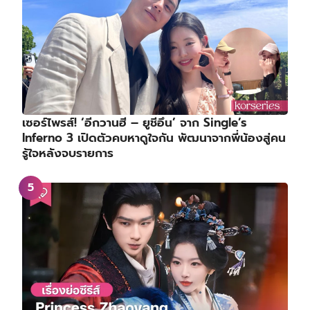
เซอร์ไพรส์! ‘อีกวานฮี – ยูชีอึน’ จาก Single’s
Inferno 3 เปิดตัวคบหาดูใจกัน พัฒนาจากพี่น้องสู่คน
รู้ใจหลังจบรายการ