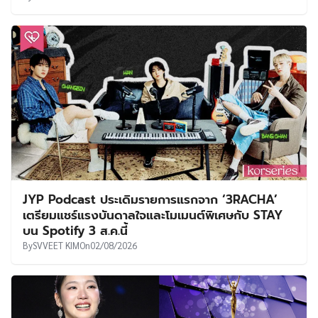
JYP Podcast ประเดิมรายการแรกจาก ‘3RACHA’
เตรียมแชร์แรงบันดาลใจและโมเมนต์พิเศษกับ STAY
บน Spotify 3 ส.ค.นี้
By
SVVEET KIM
On
02/08/2026