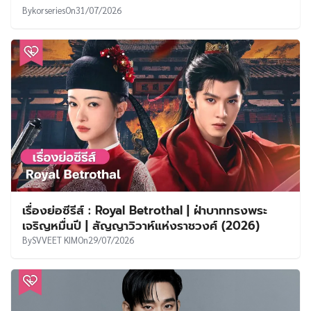
By
korseries
On
31/07/2026
เรื่องย่อซีรีส์ : Royal Betrothal | ฝ่าบาททรงพระ
เจริญหมื่นปี | สัญญาวิวาห์แห่งราชวงศ์ (2026)
By
SVVEET KIM
On
29/07/2026