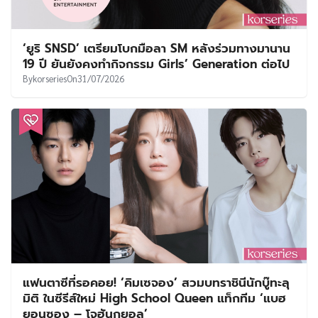
‘ยูริ SNSD’ เตรียมโบกมือลา SM หลังร่วมทางมานาน
19 ปี ยันยังคงทำกิจกรรม Girls’ Generation ต่อไป
By
korseries
On
31/07/2026
แฟนตาซีที่รอคอย! ‘คิมเซจอง’ สวมบทราชินีนักบู๊ทะลุ
มิติ ในซีรีส์ใหม่ High School Queen แท็กทีม ‘แบฮ
ยอนซอง – โจฮันกยอล’