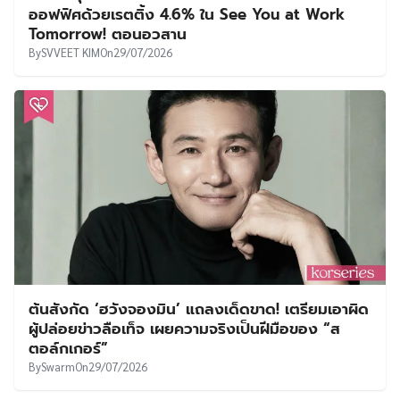
ออฟฟิศด้วยเรตติ้ง 4.6% ใน See You at Work
Tomorrow! ตอนอวสาน
By
SVVEET KIM
On
29/07/2026
ต้นสังกัด ‘ฮวังจองมิน’ แถลงเด็ดขาด! เตรียมเอาผิด
ผู้ปล่อยข่าวลือเท็จ เผยความจริงเป็นฝีมือของ “ส
ตอล์กเกอร์”
By
Swarm
On
29/07/2026