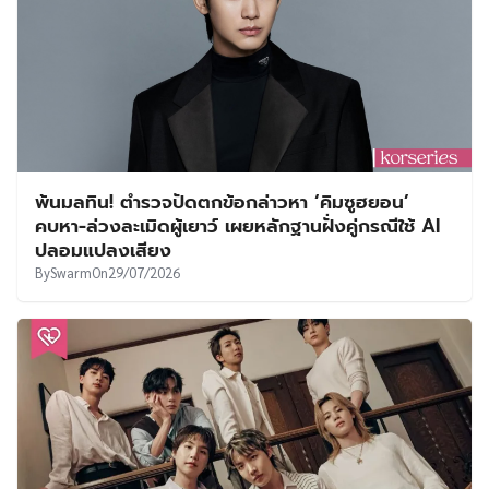
พ้นมลทิน! ตำรวจปัดตกข้อกล่าวหา ‘คิมซูฮยอน’
คบหา-ล่วงละเมิดผู้เยาว์ เผยหลักฐานฝั่งคู่กรณีใช้ AI
ปลอมแปลงเสียง
By
Swarm
On
29/07/2026