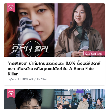
‘กงฮโยจิน’ นำทีมโกยเรตติ้งแตะ 8.0% ตั้งแต่สัปดาห์
แรก เดินหน้าภารกิจคุณแม่นักฆ่าใน A Bona Fide
Killer
By
SVVEET KIM
On
03/08/2026