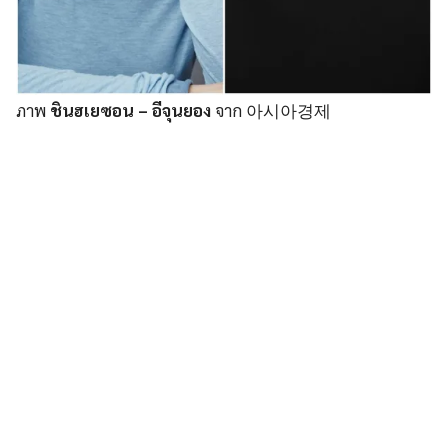
ภาพ
ชินฮเยซอน – อีจุนยอง
จาก 아시아경제