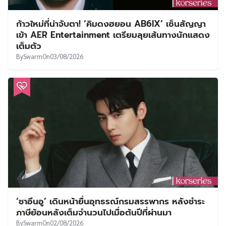
ก้าวใหม่ที่น่าจับตา! ‘คิมดงฮยอน AB6IX’ เซ็นสัญญา
เข้า AER Entertainment เตรียมลุยเส้นทางนักแสดง
เต็มตัว
By
Swarm
On
03/08/2026
‘ชาอึนอู’ เดินหน้ายื่นอุทธรณ์กรมสรรพากร หลังชำระ
ภาษีย้อนหลังเต็มจำนวนไปเมื่อต้นปีที่ผ่านมา
By
Swarm
On
02/08/2026