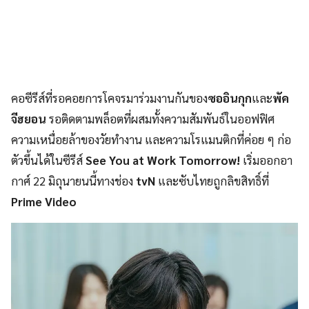
คอซีรีส์ที่รอคอยการโคจรมาร่วมงานกันของ
ซออินกุก
และ
พัค
จีฮยอน
รอติดตามพล็อตที่ผสมทั้งความสัมพันธ์ในออฟฟิศ
ความเหนื่อยล้าของวัยทำงาน และความโรแมนติกที่ค่อย ๆ ก่อ
ตัวขึ้นได้ในซีรีส์
See You at Work Tomorrow!
เริ่มออกอา
กาศ์ 22 มิถุนายนนี้ทางช่อง
tvN
และซับไทยถูกลิขสิทธิ์ที่
Prime Video