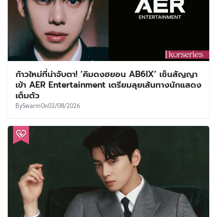
ก้าวใหม่ที่น่าจับตา! ‘คิมดงฮยอน AB6IX’ เซ็นสัญญา
เข้า AER Entertainment เตรียมลุยเส้นทางนักแสดง
เต็มตัว
By
Swarm
On
03/08/2026