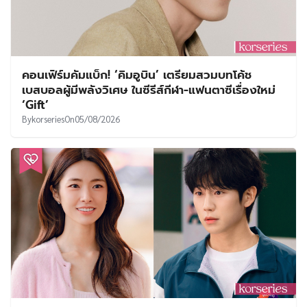
คอนเฟิร์มคัมแบ็ก! ‘คิมอูบิน’ เตรียมสวมบทโค้ช
เบสบอลผู้มีพลังวิเศษ ในซีรีส์กีฬา-แฟนตาซีเรื่องใหม่
‘Gift’
By
korseries
On
05/08/2026