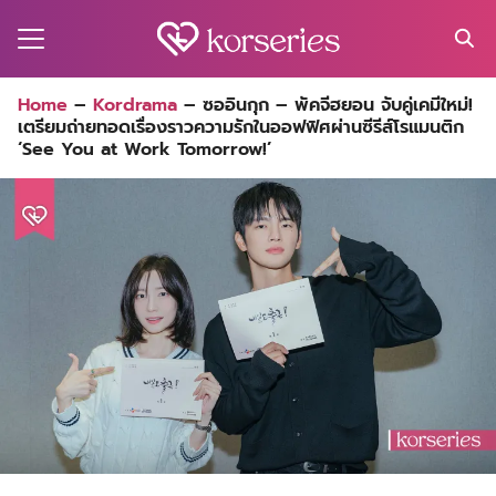
Skip
to
content
Search
Home
–
Kordrama
–
ซออินกุก – พัคจีฮยอน จับคู่เคมีใหม่!
for:
เตรียมถ่ายทอดเรื่องราวความรักในออฟฟิศผ่านซีรีส์โรแมนติก
MA
‘See You at Work Tomorrow!’
ES
CT
EL
UTY
T
EW
US