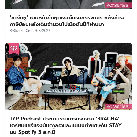
‘ชาอึนอู’ เดินหน้ายื่นอุทธรณ์กรมสรรพากร หลังชำระ
ภาษีย้อนหลังเต็มจำนวนไปเมื่อต้นปีที่ผ่านมา
By
Swarm
On
02/08/2026
JYP Podcast ประเดิมรายการแรกจาก ‘3RACHA’
เตรียมแชร์แรงบันดาลใจและโมเมนต์พิเศษกับ STAY
บน Spotify 3 ส.ค.นี้