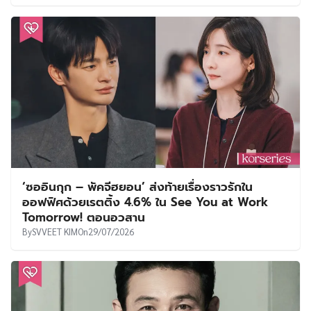
‘ซออินกุก – พัคจีฮยอน’ ส่งท้ายเรื่องราวรักใน
ออฟฟิศด้วยเรตติ้ง 4.6% ใน See You at Work
Tomorrow! ตอนอวสาน
By
SVVEET KIM
On
29/07/2026