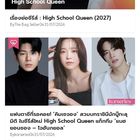
เรื่องย่อซีรีส์ : High School Queen (2027)
By
The Bag Seller
On
31/07/2026
แฟนตาซีที่รอคอย! ‘คิมเซจอง’ สวมบทราชินีนักบู๊ทะลุ
มิติ ในซีรีส์ใหม่ High School Queen แท็กทีม ‘แบฮ
ยอนซอง – โจฮันกยอล’
By
korseries
On
31/07/2026