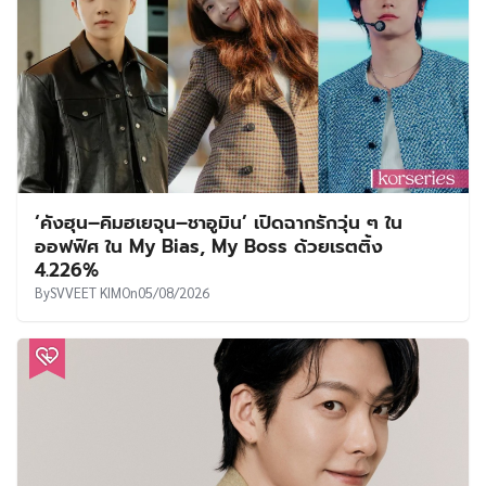
‘คังฮุน–คิมฮเยจุน–ชาอูมิน’ เปิดฉากรักวุ่น ๆ ใน
ออฟฟิศ ใน My Bias, My Boss ด้วยเรตติ้ง
4.226%
By
SVVEET KIM
On
05/08/2026