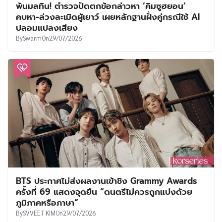
พ้นมลทิน! ตำรวจปัดตกข้อกล่าวหา ‘คิมซูฮยอน’
คบหา-ล่วงละเมิดผู้เยาว์ เผยหลักฐานฝั่งคู่กรณีใช้ AI
ปลอมแปลงเสียง
By
Swarm
On
29/07/2026
BTS ประกาศไม่ส่งผลงานเข้าชิง Grammy Awards
ครั้งที่ 69 แสดงจุดยืน “ดนตรีไม่ควรถูกแบ่งด้วย
ภูมิภาคหรือภาษา”
By
SVVEET KIM
On
29/07/2026