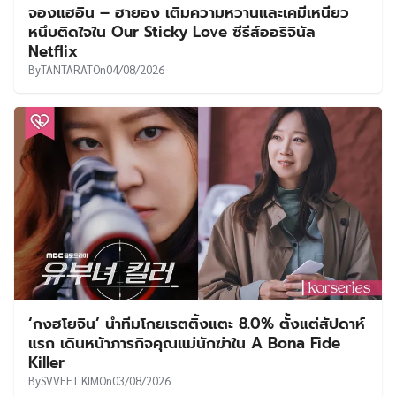
จองแฮอิน – ฮายอง เติมความหวานและเคมีเหนียว
หนึบติดใจใน Our Sticky Love ซีรีส์ออริจินัล
Netflix
By
TANTARAT
On
04/08/2026
‘กงฮโยจิน’ นำทีมโกยเรตติ้งแตะ 8.0% ตั้งแต่สัปดาห์
แรก เดินหน้าภารกิจคุณแม่นักฆ่าใน A Bona Fide
Killer
By
SVVEET KIM
On
03/08/2026