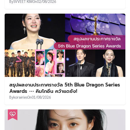
By
SVVEET KIM
On
02/08/2026
สรุปผลงานประกาศรางวัล 5th Blue Dragon Series
Awards ⋯ คิมโกอึน คว้าแดซัง!
By
korseries
On
01/08/2026