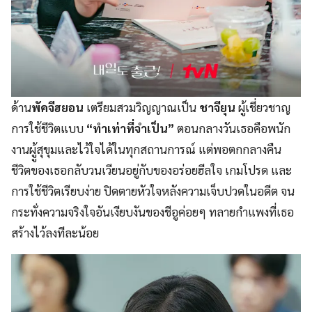
ด้าน
พัคจีฮยอน
เตรียมสวมวิญญาณเป็น
ชาจียุน
ผู้เชี่ยวชาญ
การใช้ชีวิตแบบ
“ทำเท่าที่จำเป็น”
ตอนกลางวันเธอคือพนัก
งานผูู้สุขุมและไว้ใจได้ในทุกสถานการณ์ แต่พอตกกลางคืน
ชีวิตของเธอกลับวนเวียนอยู่กับของอร่อยฮีลใจ เกมโปรด และ
การใช้ชีวิตเรียบง่าย ปิดตายหัวใจหลังความเจ็บปวดในอดีต จน
กระทั่งความจริงใจอันเงียบงันของชีอูค่อยๆ ทลายกำแพงที่เธอ
สร้างไว้ลงทีละน้อย