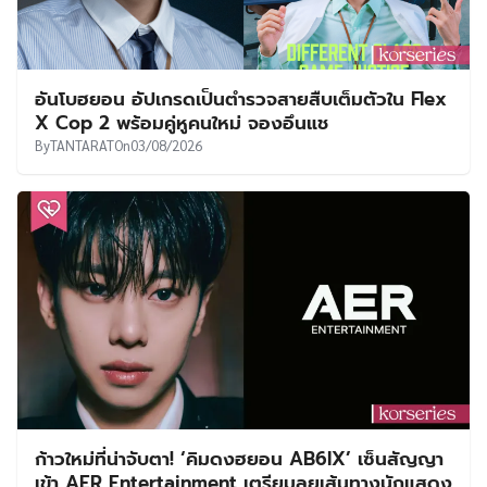
อันโบฮยอน อัปเกรดเป็นตำรวจสายสืบเต็มตัวใน Flex
X Cop 2 พร้อมคู่หูคนใหม่ จองอึนแช
By
TANTARAT
On
03/08/2026
ก้าวใหม่ที่น่าจับตา! ‘คิมดงฮยอน AB6IX’ เซ็นสัญญา
เข้า AER Entertainment เตรียมลุยเส้นทางนักแสดง