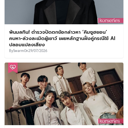
พ้นมลทิน! ตำรวจปัดตกข้อกล่าวหา ‘คิมซูฮยอน’
คบหา-ล่วงละเมิดผู้เยาว์ เผยหลักฐานฝั่งคู่กรณีใช้ AI
ปลอมแปลงเสียง
By
Swarm
On
29/07/2026