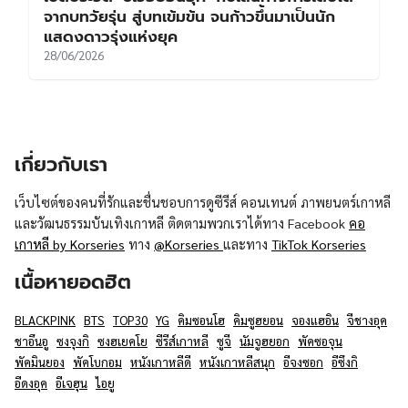
จากบทวัยรุ่น สู่บทเข้มข้น จนก้าวขึ้นมาเป็นนัก
แสดงดาวรุ่งแห่งยุค
28/06/2026
เกี่ยวกับเรา
เว็บไซต์ของคนที่รักและชื่นชอบการดูซีรีส์ คอนเทนต์ ภาพยนตร์เกาหลี
และวัฒนธรรมบันเทิงเกาหลี ติดตามพวกเราได้ทาง Facebook
คอ
เกาหลี by Korseries
ทาง
@Korseries
และทาง
TikTok Korseries
เนื้อหายอดฮิต
BLACKPINK
BTS
TOP30
YG
คิมซอนโฮ
คิมซูฮยอน
จองแฮอิน
จีชางอุค
ชาอึนอู
ซงจุงกิ
ซงฮเยคโย
ซีรีส์เกาหลี
ซูจี
นัมจูฮยอก
พัคซอจุน
พัคมินยอง
พัคโบกอม
หนังเกาหลีดี
หนังเกาหลีสนุก
อีจงซอก
อีซึงกิ
อีดงอุค
อีเจฮุน
ไอยู