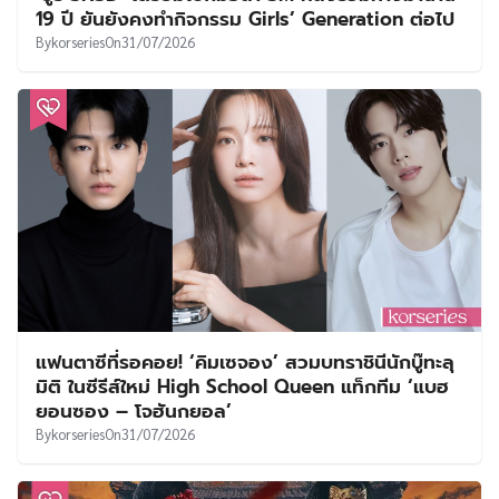
19 ปี ยันยังคงทำกิจกรรม Girls’ Generation ต่อไป
By
korseries
On
31/07/2026
แฟนตาซีที่รอคอย! ‘คิมเซจอง’ สวมบทราชินีนักบู๊ทะลุ
มิติ ในซีรีส์ใหม่ High School Queen แท็กทีม ‘แบฮ
ยอนซอง – โจฮันกยอล’
By
korseries
On
31/07/2026