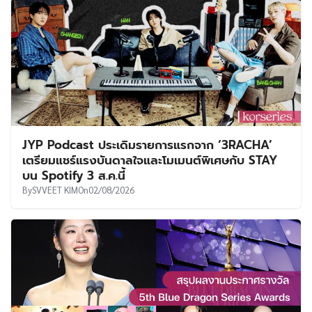
JYP Podcast ประเดิมรายการแรกจาก ‘3RACHA’
เตรียมแชร์แรงบันดาลใจและโมเมนต์พิเศษกับ STAY
บน Spotify 3 ส.ค.นี้
By
SVVEET KIM
On
02/08/2026