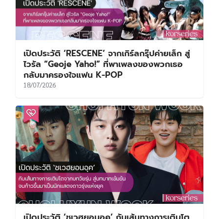
เปิดประวัติ ‘RESCENE’ จากเกิร์ลกรุ๊ปค่ายเล็ก สู่
ไวรัล “Geoje Yaho!” ที่พาเพลงของพวกเธอ
กลับมาครองใจแฟน K-POP
18/07/2026
เปิดประวัติ ‘ชเวฮยอนอุค’ กับเส้นทางการเติบโต