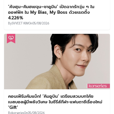
‘คังฮุน–คิมฮเยจุน–ชาอูมิน’ เปิดฉากรักวุ่น ๆ ใน
ออฟฟิศ ใน My Bias, My Boss ด้วยเรตติ้ง
4.226%
By
SVVEET KIM
On
05/08/2026
คอนเฟิร์มคัมแบ็ก! ‘คิมอูบิน’ เตรียมสวมบทโค้ช
เบสบอลผู้มีพลังวิเศษ ในซีรีส์กีฬา-แฟนตาซีเรื่องใหม่
‘Gift’
By
korseries
On
05/08/2026