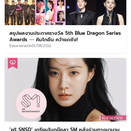
สรุปผลงานประกาศรางวัล 5th Blue Dragon Series
Awards ⋯ คิมโกอึน คว้าแดซัง!
By
korseries
On
01/08/2026
‘ยูริ SNSD’ เตรียมโบกมือลา SM หลังร่วมทางมานาน