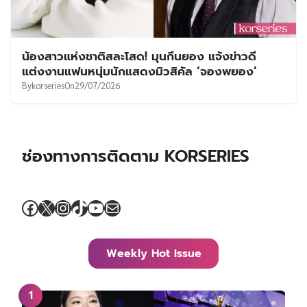
น้องสาวแห่งชาติสละโสด! มุนกึนยอง แจ้งข่าวดี
แต่งงานแฟนหนุ่มนักแสดงมิวสิคัล ‘จองพยอง’
By
korseries
On
29/07/2026
ช่องทางการติดตาม KORSERIES
Facebook
X
Instagram
TikTok
YouTube
Mail
Weekly Hot Issue