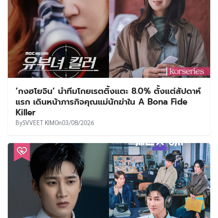
‘กงฮโยจิน’ นำทีมโกยเรตติ้งแตะ 8.0% ตั้งแต่สัปดาห์
แรก เดินหน้าภารกิจคุณแม่นักฆ่าใน A Bona Fide
Killer
By
SVVEET KIM
On
03/08/2026