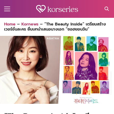
Skip
to
content
Search
Home
–
Kornews
–
“The Beauty Inside” เตรียมสร้าง
for:
เวอร์ชั่นละคร ยื่นบทนำเสนอนางเอก “ซอฮยอนจิน”
MA
ES
CT
EL
UTY
T
EW
US