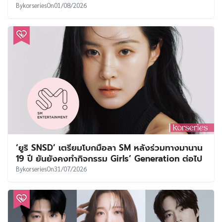
By
korseries
On
01/08/2026
‘ยูริ SNSD’ เตรียมโบกมือลา SM หลังร่วมทางมานาน
19 ปี ยันยังคงทำกิจกรรม Girls’ Generation ต่อไป
By
korseries
On
31/07/2026