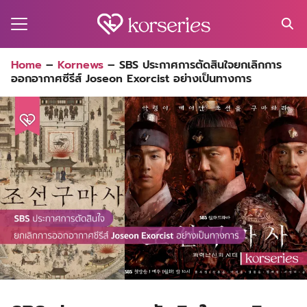
Skip
to
content
Search
Home
–
Kornews
–
SBS ประกาศการตัดสินใจยกเลิกการ
for:
ออกอากาศซีรีส์ Joseon Exorcist อย่างเป็นทางการ
MA
ES
CT
EL
UTY
T
EW
US