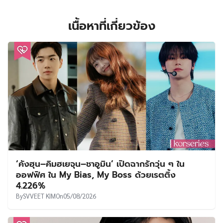
เนื้อหาที่เกี่ยวข้อง
‘คังฮุน–คิมฮเยจุน–ชาอูมิน’ เปิดฉากรักวุ่น ๆ ใน
ออฟฟิศ ใน My Bias, My Boss ด้วยเรตติ้ง
4.226%
By
SVVEET KIM
On
05/08/2026