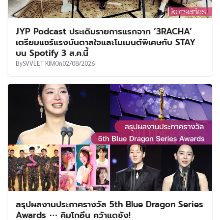
JYP Podcast ประเดิมรายการแรกจาก ‘3RACHA’
เตรียมแชร์แรงบันดาลใจและโมเมนต์พิเศษกับ STAY
บน Spotify 3 ส.ค.นี้
By
SVVEET KIM
On
02/08/2026
สรุปผลงานประกาศรางวัล 5th Blue Dragon Series
Awards ⋯ คิมโกอึน คว้าแดซัง!