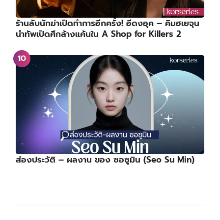
ร้านลับนักฆ่าเปิดทำการอีกครั้ง! อีดงอุค – คิมฮเยจุน
นำทัพเปิดศึกล้างแค้นใน A Shop for Killers 2
ส่องประวัติ – ผลงาน ของ ซอซูมิน (Seo Su Min)