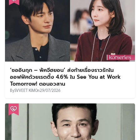
‘ซออินกุก – พัคจีฮยอน’ ส่งท้ายเรื่องราวรักใน
ออฟฟิศด้วยเรตติ้ง 4.6% ใน See You at Work
Tomorrow! ตอนอวสาน
By
SVVEET KIM
On
29/07/2026