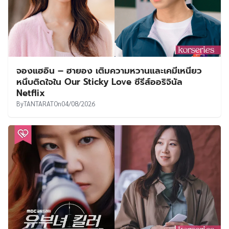
จองแฮอิน – ฮายอง เติมความหวานและเคมีเหนียว
หนึบติดใจใน Our Sticky Love ซีรีส์ออริจินัล
Netflix
By
TANTARAT
On
04/08/2026