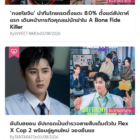
‘กงฮโยจิน’ นำทีมโกยเรตติ้งแตะ 8.0% ตั้งแต่สัปดาห์
แรก เดินหน้าภารกิจคุณแม่นักฆ่าใน A Bona Fide
Killer
By
SVVEET KIM
On
03/08/2026
อันโบฮยอน อัปเกรดเป็นตำรวจสายสืบเต็มตัวใน Flex
X Cop 2 พร้อมคู่หูคนใหม่ จองอึนแช
By
TANTARAT
On
03/08/2026