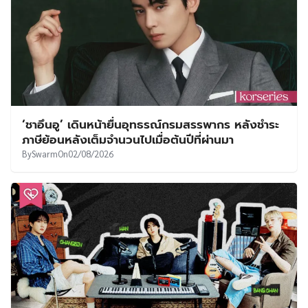
‘ชาอึนอู’ เดินหน้ายื่นอุทธรณ์กรมสรรพากร หลังชำระ
ภาษีย้อนหลังเต็มจำนวนไปเมื่อต้นปีที่ผ่านมา
By
Swarm
On
02/08/2026