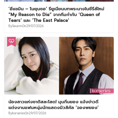
‘อีแชมิน – โนยุนซอ’ รียูเนียนบทพระนางในซีรีส์ใหม่
“My Reason to Die” จากทีมกำกับ ‘Queen of
Tears’ และ ‘The East Palace’
By
Swarm
On
29/07/2026
น้องสาวแห่งชาติสละโสด! มุนกึนยอง แจ้งข่าวดี
แต่งงานแฟนหนุ่มนักแสดงมิวสิคัล ‘จองพยอง’
By
korseries
On
29/07/2026