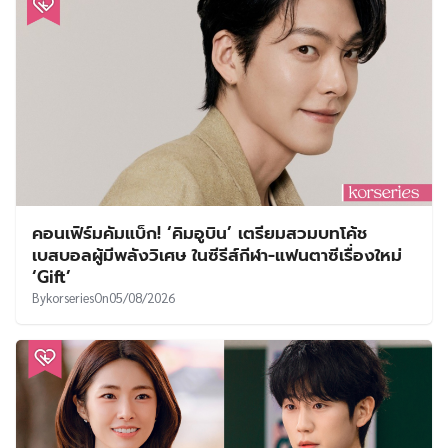
คอนเฟิร์มคัมแบ็ก! ‘คิมอูบิน’ เตรียมสวมบทโค้ช
เบสบอลผู้มีพลังวิเศษ ในซีรีส์กีฬา-แฟนตาซีเรื่องใหม่
‘Gift’
By
korseries
On
05/08/2026