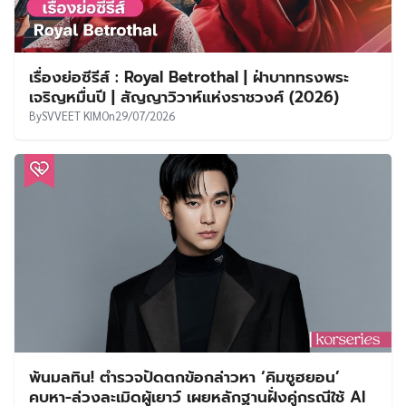
เรื่องย่อซีรีส์ : Royal Betrothal | ฝ่าบาททรงพระ
เจริญหมื่นปี | สัญญาวิวาห์แห่งราชวงศ์ (2026)
By
SVVEET KIM
On
29/07/2026
พ้นมลทิน! ตำรวจปัดตกข้อกล่าวหา ‘คิมซูฮยอน’
คบหา-ล่วงละเมิดผู้เยาว์ เผยหลักฐานฝั่งคู่กรณีใช้ AI