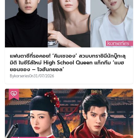
แฟนตาซีที่รอคอย! ‘คิมเซจอง’ สวมบทราชินีนักบู๊ทะลุ
มิติ ในซีรีส์ใหม่ High School Queen แท็กทีม ‘แบฮ
ยอนซอง – โจฮันกยอล’
By
korseries
On
31/07/2026