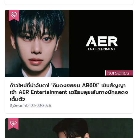
ก้าวใหม่ที่น่าจับตา! ‘คิมดงฮยอน AB6IX’ เซ็นสัญญา
เข้า AER Entertainment เตรียมลุยเส้นทางนักแสดง
เต็มตัว
By
Swarm
On
03/08/2026