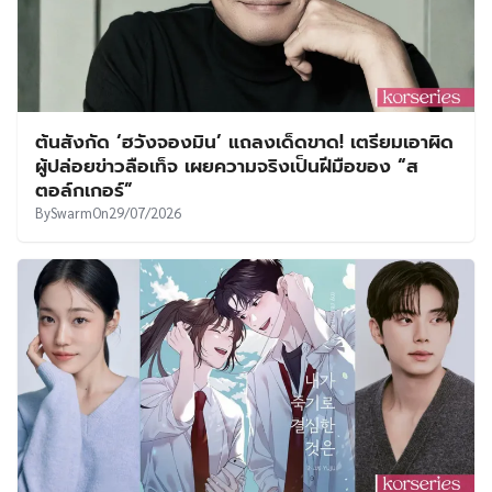
ต้นสังกัด ‘ฮวังจองมิน’ แถลงเด็ดขาด! เตรียมเอาผิด
ผู้ปล่อยข่าวลือเท็จ เผยความจริงเป็นฝีมือของ “ส
ตอล์กเกอร์”
By
Swarm
On
29/07/2026