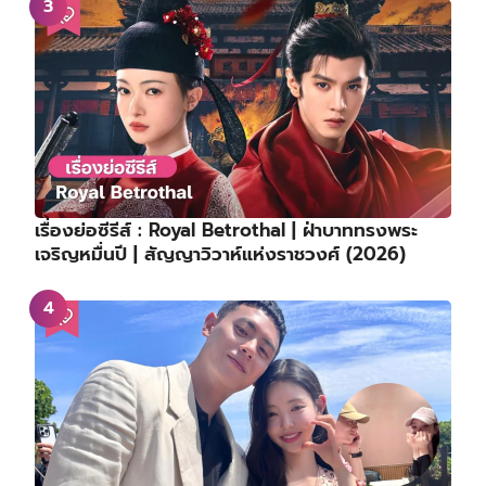
เรื่องย่อซีรีส์ : Royal Betrothal | ฝ่าบาททรงพระ
เจริญหมื่นปี | สัญญาวิวาห์แห่งราชวงศ์ (2026)