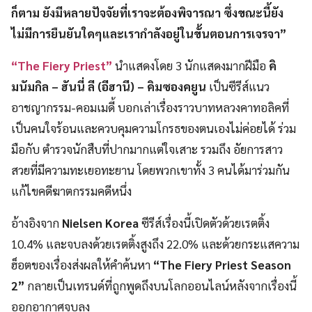
ก็ตาม ยังมีหลายปัจจัยที่เราจะต้องพิจารณา ซึ่งขณะนี้ยัง
ไม่มีการยืนยันใดๆและเรากำลังอยู่ในขั้นตอนการเจรจา”
“The Fiery Priest”
นำแสดงโดย 3 นักแสดงมากฝีมือ
คิ
มนัมกิล – ฮันนี่ ลี (อีฮานี) – คิมซองคยูน
เป็นซีรีส์แนว
อาชญากรรม-คอมเมดี้ บอกเล่าเรื่องราวบาทหลวงคาทอลิคที่
เป็นคนใจร้อนและควบคุมความโกรธของตนเองไม่ค่อยได้ ร่วม
มือกับ ตำรวจนักสืบที่ปากมากแต่ใจเสาะ รวมถึง อัยการสาว
สวยที่มีความทะเยอทะยาน โดยพวกเขาทั้ง 3 คนได้มาร่วมกัน
แก้ไขคดีฆาตกรรมคดีหนึ่ง
อ้างอิงจาก
Nielsen Korea
ซีรีส์เรื่องนี้เปิดตัวด้วยเรตติ้ง
10.4% และจบลงด้วยเรตติ้งสูงถึง 22.0% และด้วยกระแสความ
ฮ็อตของเรื่องส่งผลให้คำค้นหา
“The Fiery Priest Season
2”
กลายเป็นเทรนด์ที่ถูกพูดถึงบนโลกออนไลน์หลังจากเรื่องนี้
ออกอากาศจบลง