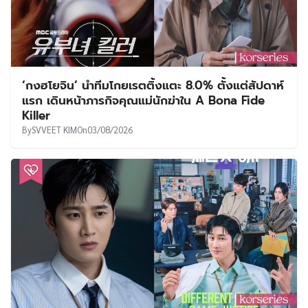
‘กงฮโยจิน’ นำทีมโกยเรตติ้งแตะ 8.0% ตั้งแต่สัปดาห์
แรก เดินหน้าภารกิจคุณแม่นักฆ่าใน A Bona Fide
Killer
By
SVVEET KIM
On
03/08/2026