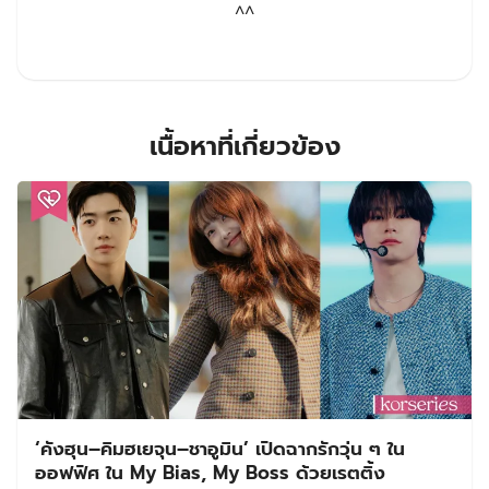
^^
เนื้อหาที่เกี่ยวข้อง
‘คังฮุน–คิมฮเยจุน–ชาอูมิน’ เปิดฉากรักวุ่น ๆ ใน
ออฟฟิศ ใน My Bias, My Boss ด้วยเรตติ้ง