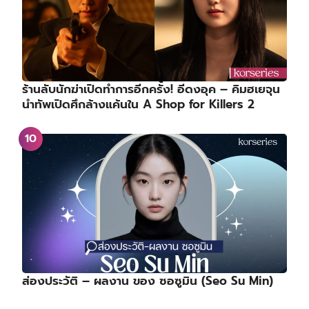
ร้านลับนักฆ่าเปิดทำการอีกครั้ง! อีดงอุค – คิมฮเยจุน
นำทัพเปิดศึกล้างแค้นใน A Shop for Killers 2
ส่องประวัติ – ผลงาน ของ ซอซูมิน (Seo Su Min)