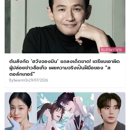
ต้นสังกัด ‘ฮวังจองมิน’ แถลงเด็ดขาด! เตรียมเอาผิด
ผู้ปล่อยข่าวลือเท็จ เผยความจริงเป็นฝีมือของ “ส
ตอล์กเกอร์”
By
Swarm
On
29/07/2026