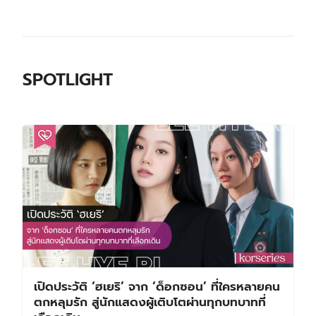
SPOTLIGHT
เปิดประวัติ ‘ฮเยริ’ จาก ‘ด็อกซอน’ ที่ใครหลายคน
ตกหลุมรัก สู่นักแสดงผู้เติบโตผ่านทุกบทบาทที่