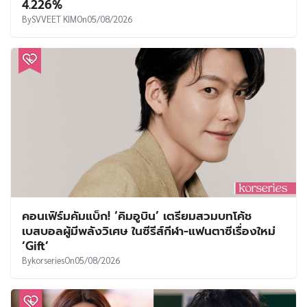
4.226%
By
SVVEET KIM
On
05/08/2026
คอนเฟิร์มคัมแบ็ก! ‘คิมอูบิน’ เตรียมสวมบทโค้ช
เบสบอลผู้มีพลังวิเศษ ในซีรีส์กีฬา-แฟนตาซีเรื่องใหม่
‘Gift’
By
korseries
On
05/08/2026