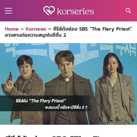
Skip
to
content
Search
Home
–
Kornews
–
ซีรีส์ดังช่อง SBS “The Fiery Priest”
for:
อาจสานต่อความสนุกในซีซั่น 2
MA
ES
CT
EL
UTY
T
EW
US