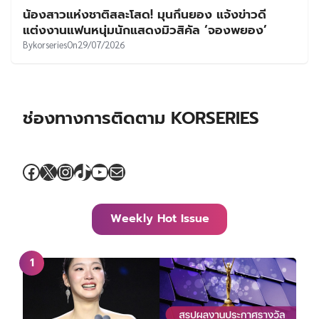
น้องสาวแห่งชาติสละโสด! มุนกึนยอง แจ้งข่าวดี
แต่งงานแฟนหนุ่มนักแสดงมิวสิคัล ‘จองพยอง’
By
korseries
On
29/07/2026
ช่องทางการติดตาม KORSERIES
Facebook
X
Instagram
TikTok
YouTube
Mail
Weekly Hot Issue