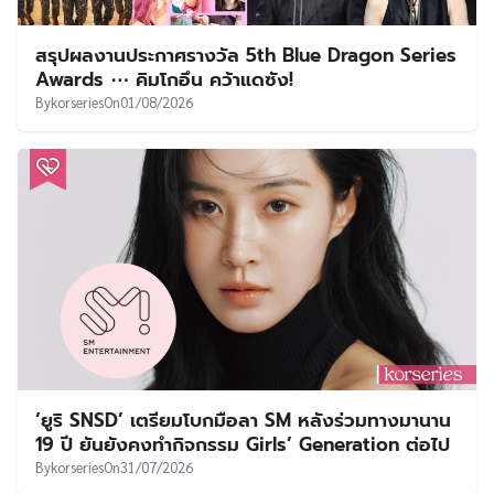
สรุปผลงานประกาศรางวัล 5th Blue Dragon Series
Awards ⋯ คิมโกอึน คว้าแดซัง!
By
korseries
On
01/08/2026
‘ยูริ SNSD’ เตรียมโบกมือลา SM หลังร่วมทางมานาน
19 ปี ยันยังคงทำกิจกรรม Girls’ Generation ต่อไป
By
korseries
On
31/07/2026