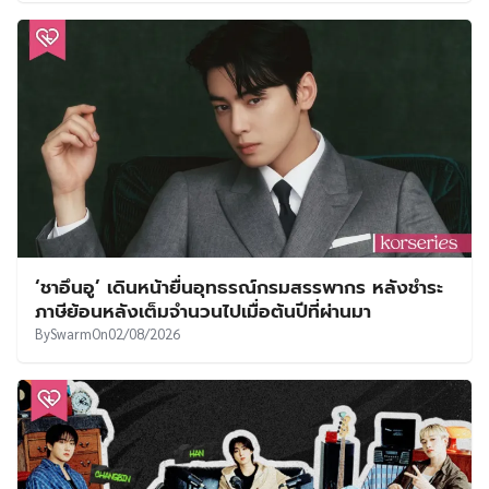
‘ชาอึนอู’ เดินหน้ายื่นอุทธรณ์กรมสรรพากร หลังชำระ
ภาษีย้อนหลังเต็มจำนวนไปเมื่อต้นปีที่ผ่านมา
By
Swarm
On
02/08/2026