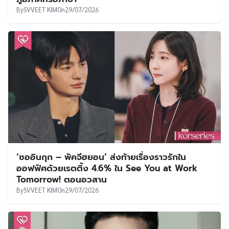
By
SVVEET KIM
On
29/07/2026
‘ซออินกุก – พัคจีฮยอน’ ส่งท้ายเรื่องราวรักใน
ออฟฟิศด้วยเรตติ้ง 4.6% ใน See You at Work
Tomorrow! ตอนอวสาน
By
SVVEET KIM
On
29/07/2026