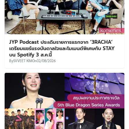
JYP Podcast ประเดิมรายการแรกจาก ‘3RACHA’
เตรียมแชร์แรงบันดาลใจและโมเมนต์พิเศษกับ STAY
บน Spotify 3 ส.ค.นี้
By
SVVEET KIM
On
02/08/2026