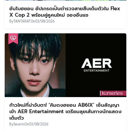
อันโบฮยอน อัปเกรดเป็นตำรวจสายสืบเต็มตัวใน Flex
X Cop 2 พร้อมคู่หูคนใหม่ จองอึนแช
By
TANTARAT
On
03/08/2026
ก้าวใหม่ที่น่าจับตา! ‘คิมดงฮยอน AB6IX’ เซ็นสัญญา
เข้า AER Entertainment เตรียมลุยเส้นทางนักแสดง
เต็มตัว
By
Swarm
On
03/08/2026