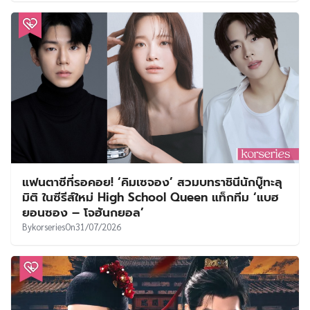
แฟนตาซีที่รอคอย! ‘คิมเซจอง’ สวมบทราชินีนักบู๊ทะลุ
มิติ ในซีรีส์ใหม่ High School Queen แท็กทีม ‘แบฮ
ยอนซอง – โจฮันกยอล’
By
korseries
On
31/07/2026