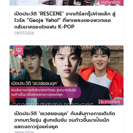
เปิดประวัติ ‘RESCENE’ จากเกิร์ลกรุ๊ปค่ายเล็ก สู่
ไวรัล “Geoje Yaho!” ที่พาเพลงของพวกเธอ
กลับมาครองใจแฟน K-POP
18/07/2026
เปิดประวัติ ‘ชเวฮยอนอุค’ กับเส้นทางการเติบโต
จากบทวัยรุ่น สู่บทเข้มข้น จนก้าวขึ้นมาเป็นนัก
แสดงดาวรุ่งแห่งยุค
28/06/2026