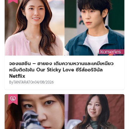
จองแฮอิน – ฮายอง เติมความหวานและเคมีเหนียว
หนึบติดใจใน Our Sticky Love ซีรีส์ออริจินัล
Netflix
By
TANTARAT
On
04/08/2026