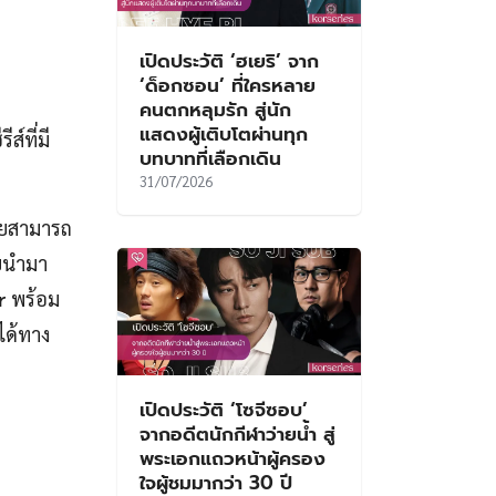
เปิดประวัติ ‘ฮเยริ’ จาก
‘ด็อกซอน’ ที่ใครหลาย
คนตกหลุมรัก สู่นัก
แสดงผู้เติบโตผ่านทุก
ส์ที่มี
บทบาทที่เลือกเดิน
31/07/2026
ทยสามารถ
ยนำมา
r
พร้อม
ได้ทาง
เปิดประวัติ ‘โซจีซอบ’
จากอดีตนักกีฬาว่ายน้ำ สู่
พระเอกแถวหน้าผู้ครอง
ใจผู้ชมมากว่า 30 ปี