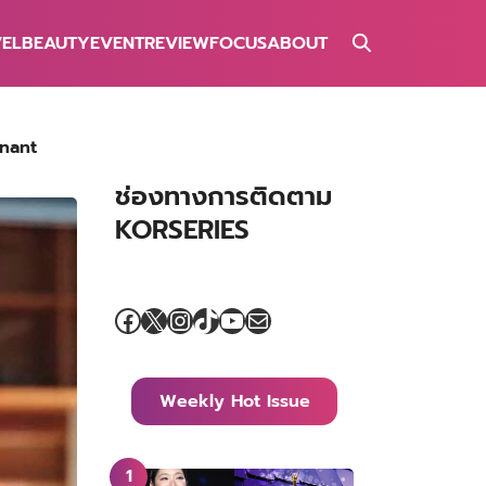
VEL
BEAUTY
EVENT
REVIEW
FOCUS
ABOUT
enant
ช่องทางการติดตาม
KORSERIES
Facebook
X
Instagram
TikTok
YouTube
Mail
Weekly Hot Issue