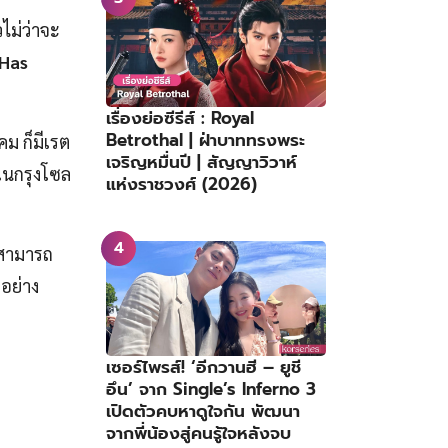
วไม่ว่าจะ
 Has
เรื่องย่อซีรีส์ : Royal
Betrothal | ฝ่าบาททรงพระ
คม ก็มีเรต
เจริญหมื่นปี | สัญญาวิวาห์
ยในกรุงโซล
แห่งราชวงศ์ (2026)
ดยสามารถ
อย่าง
เซอร์ไพรส์! ‘อีกวานฮี – ยูชี
อึน’ จาก Single’s Inferno 3
เปิดตัวคบหาดูใจกัน พัฒนา
จากพี่น้องสู่คนรู้ใจหลังจบ