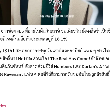
จากช่อง KBS ที่ฉายในคืนวันเสาร์เช่นเดียวกัน ยังคงถือว่าเป็นซีรี
เรตติ้งเฉลี่ยทั่วประเทศอยู่ที่
18.1%
y 19th Life
ออกอากาศทุกวันเสาร์ และอาทิตย์ แฟน ๆ ชาวไ
ิขสิทธิ์ทาง
Netflix
ส่วนเรื่อง
The Real Has Come!
กำลังทยอ
นคืนวันจันทร์-อังคาร ส่วนซีรีส์
Numbers
และ
Durian’s Affai
่อง
Revenant
แฟน ๆ คอซีรีส์ก็สามารถรับชมซับไทยถูกลิขสิทธิ์
ies