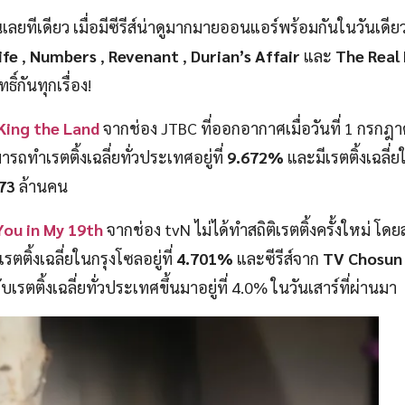
ันเลยทีเดียว เมื่อมีซีรีส์น่าดูมากมายออนแอร์พร้อมกันในวันเดีย
ife
,
Numbers
,
Revenant
,
Durian’s Affair
และ
The Real
ิ์กันทุกเรื่อง!
King the Land
จากช่อง JTBC ที่ออกอากาศเมื่อวันที่ 1 กรกฎา
มารถทำเรตติ้งเฉลี่ยทั่วประเทศอยู่ที่
9.672%
และมีเรตติ้งเฉลี่
73
ล้านคน
You in My 19th
จากช่อง tvN ไม่ได้ทำสถิติเรตติ้งครั้งใหม่ โ
รตติ้งเฉลี่ยในกรุงโซลอยู่ที่
4.701%
และซีรีส์จาก
TV Chosun
เรตติ้งเฉลี่ยทั่วประเทศขึ้นมาอยู่ที่ 4.0% ในวันเสาร์ที่ผ่านมา