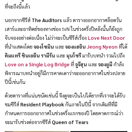
ที่จะถึงนี้แล้ว
นอกจากซีรีส์
The Auditors
แล้ว ตารางออกอากาศล็อตวัน
เสาร์และอาทิตย์ของทางช่อง tvN ในช่วงครึ่งปีหลังนั้นก็ยังถูก
จับจองอย่างต่อเนื่อง ไม่ว่าจะเป็นซีรีส์เรื่อง
Love Next Door
ที่นำแสดงโดย
จองโซมิน
และ
จองแฮอิน
Jeong Nyeon
ที่ได้
คิมแทรี ชินเยอึน รามีรัน
และ
มุนโซรี
มารับบทนำ รวมไปถึง
Love on a Single Log Bridge
ที่
จูจีฮุน
และ
จองยูมี
กำลัง
พิจารณาบทนำอยู่ก็มีการคาดเดาว่าจะออกอากาศในช่วงปลาย
ปีนี้เช่นกัน
ด้วยตารางที่แน่นขนัดเช่นนี้ จึงดูจะเป็นไปได้ยากที่เราจะได้รับ
ชมซีรีส์
Resident Playbook
กันภายในปีนี้ จากเดิมทีที่มี
กำหนดการออกอากาศในช่วงครึ่งแรกของปี โดยคาดการณ์ว่า
จะมารับช่วงต่อจากซีรีส์
Queen of Tears