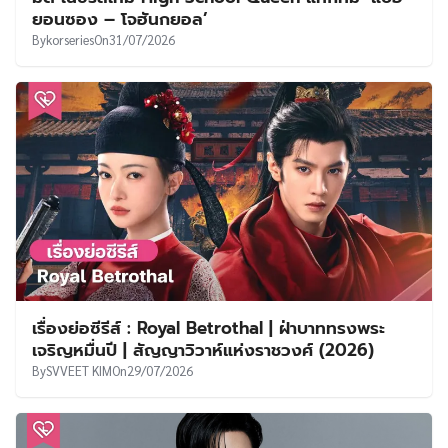
ยอนซอง – โจฮันกยอล’
By
korseries
On
31/07/2026
เรื่องย่อซีรีส์ : Royal Betrothal | ฝ่าบาททรงพระ
เจริญหมื่นปี | สัญญาวิวาห์แห่งราชวงศ์ (2026)
By
SVVEET KIM
On
29/07/2026