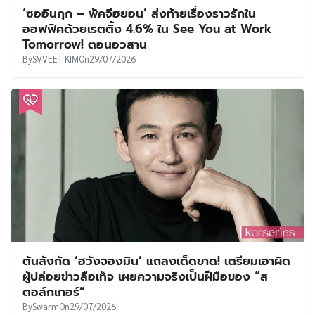
‘ซออินกุก – พัคจีฮยอน’ ส่งท้ายเรื่องราวรักใน
ออฟฟิศด้วยเรตติ้ง 4.6% ใน See You at Work
Tomorrow! ตอนอวสาน
By
SVVEET KIM
On
29/07/2026
ต้นสังกัด ‘ฮวังจองมิน’ แถลงเด็ดขาด! เตรียมเอาผิด
ผู้ปล่อยข่าวลือเท็จ เผยความจริงเป็นฝีมือของ “ส
ตอล์กเกอร์”
By
Swarm
On
29/07/2026