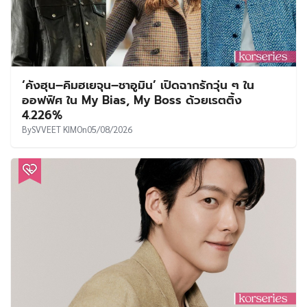
‘คังฮุน–คิมฮเยจุน–ชาอูมิน’ เปิดฉากรักวุ่น ๆ ใน
ออฟฟิศ ใน My Bias, My Boss ด้วยเรตติ้ง
4.226%
By
SVVEET KIM
On
05/08/2026