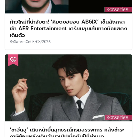
ก้าวใหม่ที่น่าจับตา! ‘คิมดงฮยอน AB6IX’ เซ็นสัญญา
เข้า AER Entertainment เตรียมลุยเส้นทางนักแสดง
เต็มตัว
By
Swarm
On
03/08/2026
‘ชาอึนอู’ เดินหน้ายื่นอุทธรณ์กรมสรรพากร หลังชำระ
ภาษีย้อนหลังเต็มจำนวนไปเมื่อต้นปีที่ผ่านมา