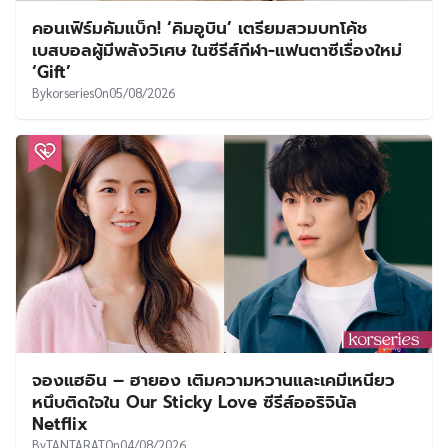
คอนเฟิร์มคัมแบ็ก! ‘คิมอูบิน’ เตรียมสวมบทโค้ช
เบสบอลผู้มีพลังวิเศษ ในซีรีส์กีฬา-แฟนตาซีเรื่องใหม่
‘Gift’
By
korseries
On
05/08/2026
จองแฮอิน – ฮายอง เติมความหวานและเคมีเหนียว
หนึบติดใจใน Our Sticky Love ซีรีส์ออริจินัล
Netflix
By
TANTARAT
On
04/08/2026