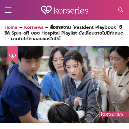
Skip
to
content
Search
Home
–
Kornews
–
สื่อรายงาน ‘Resident Playbook’ ซี
for:
รีส์ Spin-off ของ Hospital Playlist ยังเลื่อนฉายไม่มีกำหนด
MA
⋯ คาดไม่ได้คิวออนแอร์ในปีนี้
ES
CT
EL
UTY
T
EW
US