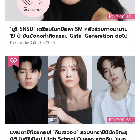
‘ยูริ SNSD’ เตรียมโบกมือลา SM หลังร่วมทางมานาน
19 ปี ยันยังคงทำกิจกรรม Girls’ Generation ต่อไป
By
korseries
On
31/07/2026
แฟนตาซีที่รอคอย! ‘คิมเซจอง’ สวมบทราชินีนักบู๊ทะลุ
มิติ ในซีรีส์ใหม่ High School Queen แท็กทีม ‘แบฮ