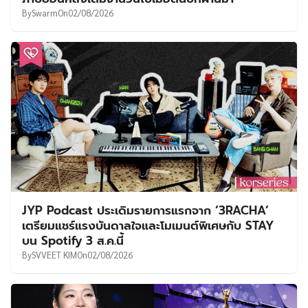
By
Swarm
On
02/08/2026
JYP Podcast ประเดิมรายการแรกจาก ‘3RACHA’
เตรียมแชร์แรงบันดาลใจและโมเมนต์พิเศษกับ STAY
บน Spotify 3 ส.ค.นี้
By
SVVEET KIM
On
02/08/2026