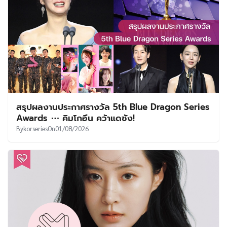
สรุปผลงานประกาศรางวัล 5th Blue Dragon Series
Awards ⋯ คิมโกอึน คว้าแดซัง!
By
korseries
On
01/08/2026