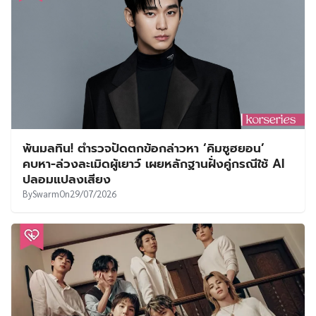
พ้นมลทิน! ตำรวจปัดตกข้อกล่าวหา ‘คิมซูฮยอน’
คบหา-ล่วงละเมิดผู้เยาว์ เผยหลักฐานฝั่งคู่กรณีใช้ AI
ปลอมแปลงเสียง
By
Swarm
On
29/07/2026