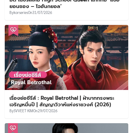
ยอนซอง – โจฮันกยอล’
By
korseries
On
31/07/2026
เรื่องย่อซีรีส์ : Royal Betrothal | ฝ่าบาททรงพระ
เจริญหมื่นปี | สัญญาวิวาห์แห่งราชวงศ์ (2026)
By
SVVEET KIM
On
29/07/2026