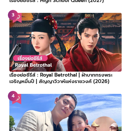
เรื่องย่อซีรีส์ : High School Queen (2027)
เรื่องย่อซีรีส์ : Royal Betrothal | ฝ่าบาททรงพระ
เจริญหมื่นปี | สัญญาวิวาห์แห่งราชวงศ์ (2026)