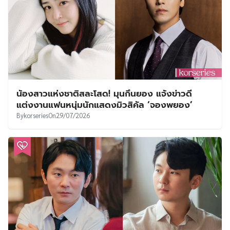
น้องสาวแห่งชาติสละโสด! มุนกึนยอง แจ้งข่าวดี
แต่งงานแฟนหนุ่มนักแสดงมิวสิคัล ‘จองพยอง’
By
korseries
On
29/07/2026