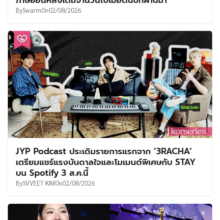
By
Swarm
On
02/08/2026
JYP Podcast ประเดิมรายการแรกจาก ‘3RACHA’
เตรียมแชร์แรงบันดาลใจและโมเมนต์พิเศษกับ STAY
บน Spotify 3 ส.ค.นี้
By
SVVEET KIM
On
02/08/2026