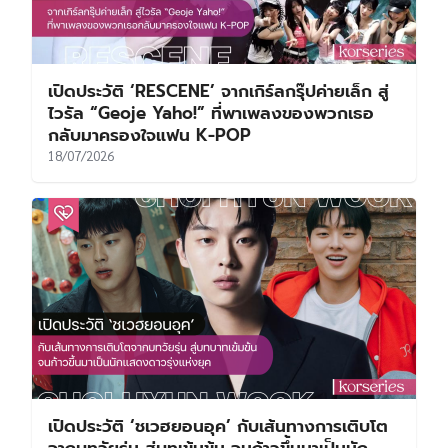
เปิดประวัติ ‘RESCENE’ จากเกิร์ลกรุ๊ปค่ายเล็ก สู่
ไวรัล “Geoje Yaho!” ที่พาเพลงของพวกเธอ
กลับมาครองใจแฟน K-POP
18/07/2026
เปิดประวัติ ‘ชเวฮยอนอุค’ กับเส้นทางการเติบโต