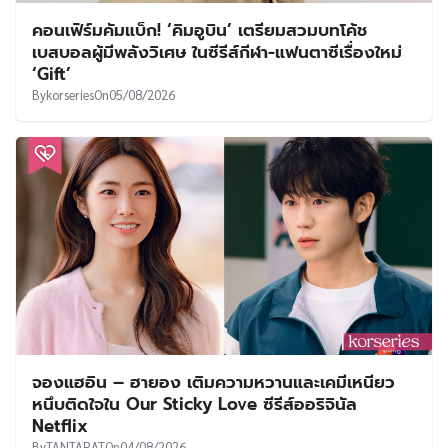
คอนเฟิร์มคัมแบ็ก! ‘คิมอูบิน’ เตรียมสวมบทโค้ช
เบสบอลผู้มีพลังวิเศษ ในซีรีส์กีฬา-แฟนตาซีเรื่องใหม่
‘Gift’
By
korseries
On
05/08/2026
จองแฮอิน – ฮายอง เติมความหวานและเคมีเหนียว
หนึบติดใจใน Our Sticky Love ซีรีส์ออริจินัล
Netflix
By
TANTARAT
On
04/08/2026