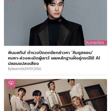
พ้นมลทิน! ตำรวจปัดตกข้อกล่าวหา ‘คิมซูฮยอน’
คบหา-ล่วงละเมิดผู้เยาว์ เผยหลักฐานฝั่งคู่กรณีใช้ AI
ปลอมแปลงเสียง
By
Swarm
On
29/07/2026