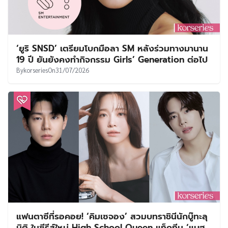
‘ยูริ SNSD’ เตรียมโบกมือลา SM หลังร่วมทางมานาน
19 ปี ยันยังคงทำกิจกรรม Girls’ Generation ต่อไป
By
korseries
On
31/07/2026
แฟนตาซีที่รอคอย! ‘คิมเซจอง’ สวมบทราชินีนักบู๊ทะลุ
มิติ ในซีรีส์ใหม่ High School Queen แท็กทีม ‘แบฮ