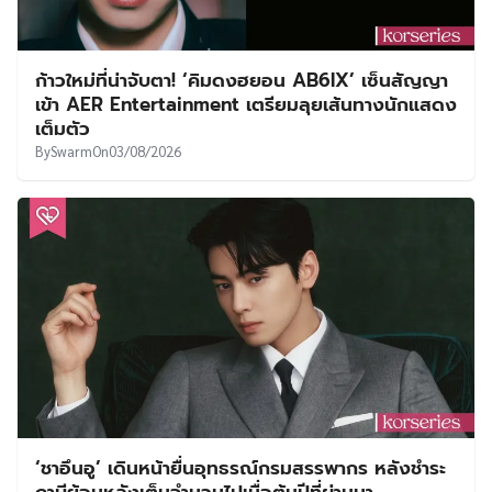
ก้าวใหม่ที่น่าจับตา! ‘คิมดงฮยอน AB6IX’ เซ็นสัญญา
เข้า AER Entertainment เตรียมลุยเส้นทางนักแสดง
เต็มตัว
By
Swarm
On
03/08/2026
‘ชาอึนอู’ เดินหน้ายื่นอุทธรณ์กรมสรรพากร หลังชำระ
ภาษีย้อนหลังเต็มจำนวนไปเมื่อต้นปีที่ผ่านมา