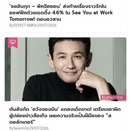
‘ซออินกุก – พัคจีฮยอน’ ส่งท้ายเรื่องราวรักใน
ออฟฟิศด้วยเรตติ้ง 4.6% ใน See You at Work
Tomorrow! ตอนอวสาน
By
SVVEET KIM
On
29/07/2026
ต้นสังกัด ‘ฮวังจองมิน’ แถลงเด็ดขาด! เตรียมเอาผิด
ผู้ปล่อยข่าวลือเท็จ เผยความจริงเป็นฝีมือของ “ส
ตอล์กเกอร์”
By
Swarm
On
29/07/2026