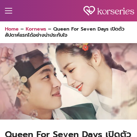
Skip
to
content
Search
Home
–
Kornews
–
Queen For Seven Days เปิดตัว
for:
สัปดาห์แรกได้อย่างน่าประทับใจ
MA
ES
CT
EL
UTY
T
EW
US
Queen For Seven Days เปิดตัว