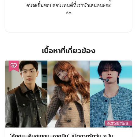
คนจะชื่นชอบคอนเทนต์ที่เรานำเสนอนะคะ
^^
เนื้อหาที่เกี่ยวข้อง
‘คังฮุน–คิมฮเยจุน–ชาอูมิน’ เปิดฉากรักวุ่น ๆ ใน