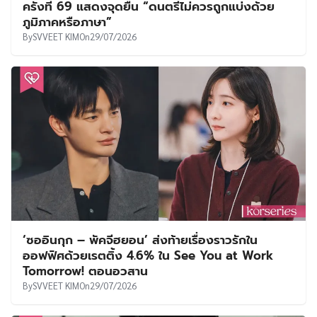
ครั้งที่ 69 แสดงจุดยืน “ดนตรีไม่ควรถูกแบ่งด้วย
ภูมิภาคหรือภาษา”
By
SVVEET KIM
On
29/07/2026
‘ซออินกุก – พัคจีฮยอน’ ส่งท้ายเรื่องราวรักใน
ออฟฟิศด้วยเรตติ้ง 4.6% ใน See You at Work
Tomorrow! ตอนอวสาน
By
SVVEET KIM
On
29/07/2026