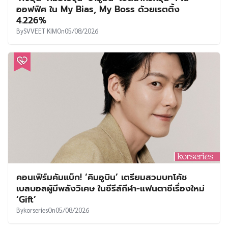
ออฟฟิศ ใน My Bias, My Boss ด้วยเรตติ้ง
4.226%
By
SVVEET KIM
On
05/08/2026
คอนเฟิร์มคัมแบ็ก! ‘คิมอูบิน’ เตรียมสวมบทโค้ช
เบสบอลผู้มีพลังวิเศษ ในซีรีส์กีฬา-แฟนตาซีเรื่องใหม่
‘Gift’
By
korseries
On
05/08/2026