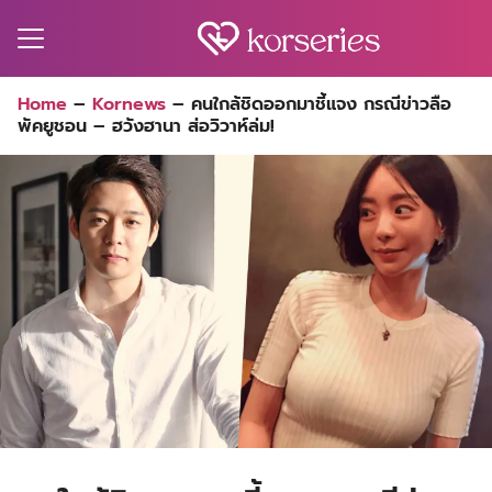
Skip
to
content
Search
Home
–
Kornews
–
คนใกล้ชิดออกมาชี้แจง กรณีข่าวลือ
for:
พัคยูชอน – ฮวังฮานา ส่อวิวาห์ล่ม!
MA
ES
CT
EL
UTY
T
EW
US