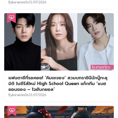
By
korseries
On
31/07/2026
แฟนตาซีที่รอคอย! ‘คิมเซจอง’ สวมบทราชินีนักบู๊ทะลุ
มิติ ในซีรีส์ใหม่ High School Queen แท็กทีม ‘แบฮ
ยอนซอง – โจฮันกยอล’
By
korseries
On
31/07/2026