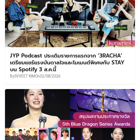
JYP Podcast ประเดิมรายการแรกจาก ‘3RACHA’
เตรียมแชร์แรงบันดาลใจและโมเมนต์พิเศษกับ STAY
บน Spotify 3 ส.ค.นี้
By
SVVEET KIM
On
02/08/2026