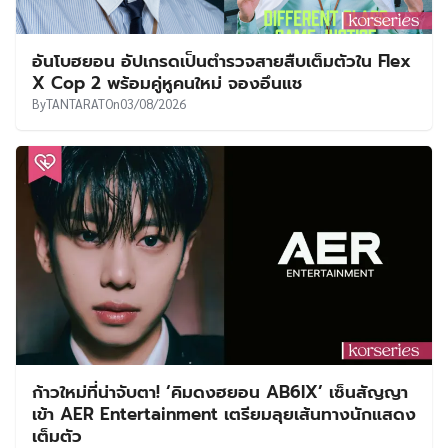
อันโบฮยอน อัปเกรดเป็นตำรวจสายสืบเต็มตัวใน Flex
X Cop 2 พร้อมคู่หูคนใหม่ จองอึนแช
By
TANTARAT
On
03/08/2026
ก้าวใหม่ที่น่าจับตา! ‘คิมดงฮยอน AB6IX’ เซ็นสัญญา
เข้า AER Entertainment เตรียมลุยเส้นทางนักแสดง
เต็มตัว