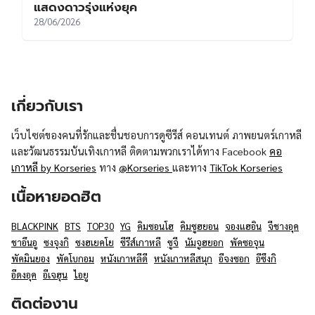
แสดงดาวรุ่งแห่งยุค
28/06/2026
เกี่ยวกับเรา
เว็บไซต์ของคนที่รักและชื่นชอบการดูซีรีส์ คอนเทนต์ ภาพยนตร์เกาหลี
และวัฒนธรรมบันเทิงเกาหลี ติดตามพวกเราได้ทาง Facebook
คอ
เกาหลี by Korseries
ทาง
@Korseries
และทาง
TikTok Korseries
เนื้อหายอดฮิต
BLACKPINK
BTS
TOP30
YG
คิมซอนโฮ
คิมซูฮยอน
จองแฮอิน
จีชางอุค
ชาอึนอู
ซงจุงกิ
ซงฮเยคโย
ซีรีส์เกาหลี
ซูจี
นัมจูฮยอก
พัคซอจุน
พัคมินยอง
พัคโบกอม
หนังเกาหลีดี
หนังเกาหลีสนุก
อีจงซอก
อีซึงกิ
อีดงอุค
อีเจฮุน
ไอยู
ติดต่องาน