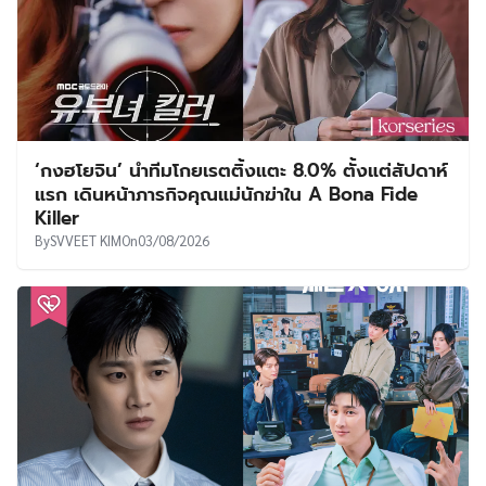
‘กงฮโยจิน’ นำทีมโกยเรตติ้งแตะ 8.0% ตั้งแต่สัปดาห์
แรก เดินหน้าภารกิจคุณแม่นักฆ่าใน A Bona Fide
Killer
By
SVVEET KIM
On
03/08/2026