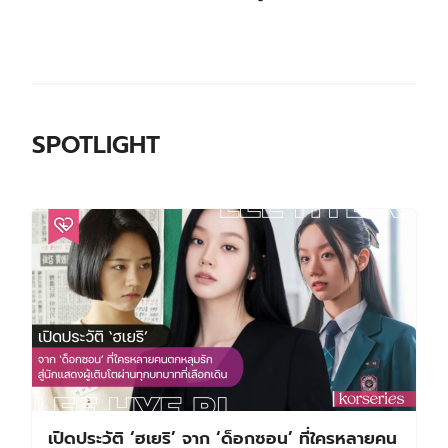
SPOTLIGHT
เปิดประวัติ ‘ฮเยริ’ จาก ‘ด็อกซอน’ ที่ใครหลายคน