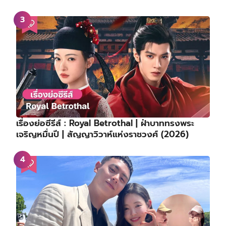
เรื่องย่อซีรีส์ : Royal Betrothal | ฝ่าบาททรงพระ
เจริญหมื่นปี | สัญญาวิวาห์แห่งราชวงศ์ (2026)