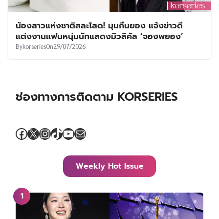
น้องสาวแห่งชาติสละโสด! มุนกึนยอง แจ้งข่าวดี
แต่งงานแฟนหนุ่มนักแสดงมิวสิคัล ‘จองพยอง’
By
korseries
On
29/07/2026
ช่องทางการติดตาม KORSERIES
Facebook
X
Instagram
TikTok
YouTube
Mail
Weekly Hot Issue