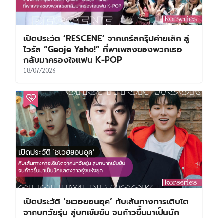
เปิดประวัติ ‘RESCENE’ จากเกิร์ลกรุ๊ปค่ายเล็ก สู่
ไวรัล “Geoje Yaho!” ที่พาเพลงของพวกเธอ
กลับมาครองใจแฟน K-POP
18/07/2026
เปิดประวัติ ‘ชเวฮยอนอุค’ กับเส้นทางการเติบโต
จากบทวัยรุ่น สู่บทเข้มข้น จนก้าวขึ้นมาเป็นนัก