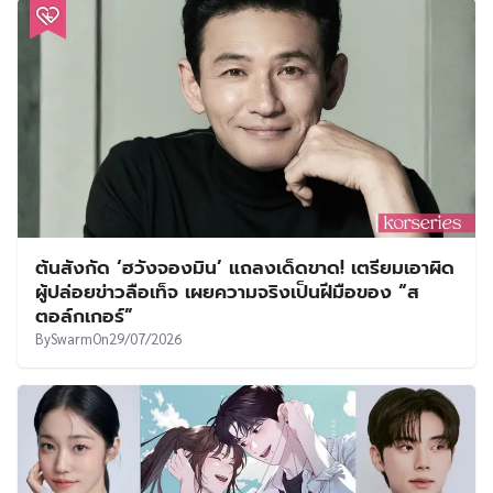
ต้นสังกัด ‘ฮวังจองมิน’ แถลงเด็ดขาด! เตรียมเอาผิด
ผู้ปล่อยข่าวลือเท็จ เผยความจริงเป็นฝีมือของ “ส
ตอล์กเกอร์”
By
Swarm
On
29/07/2026