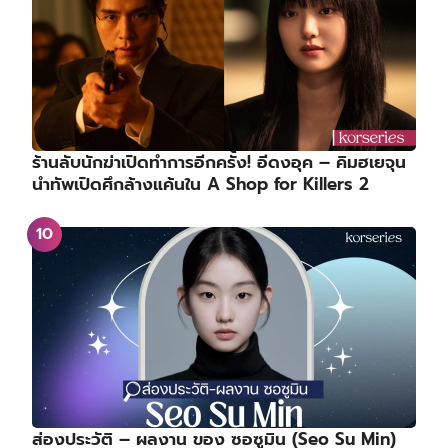
ร้านลับนักฆ่าเปิดทำการอีกครั้ง! อีดงอุค – คิมฮเยจุน
นำทัพเปิดศึกล้างแค้นใน A Shop for Killers 2
ส่องประวัติ – ผลงาน ของ ซอซูมิน (Seo Su Min)