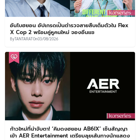
อันโบฮยอน อัปเกรดเป็นตำรวจสายสืบเต็มตัวใน Flex
X Cop 2 พร้อมคู่หูคนใหม่ จองอึนแช
By
TANTARAT
On
03/08/2026
ก้าวใหม่ที่น่าจับตา! ‘คิมดงฮยอน AB6IX’ เซ็นสัญญา
เข้า AER Entertainment เตรียมลุยเส้นทางนักแสดง