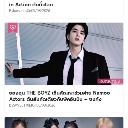
in Action ดังทั่วโลก
By
korseries
On
09/08/2026
ยองฮุน THE BOYZ เซ็นสัญญาร่วมค่าย Namoo
Actors ต้นสังกัดเดียวกับพัคอึนบิน – ซงคัง
By
SVVEET KIM
On
08/08/2026