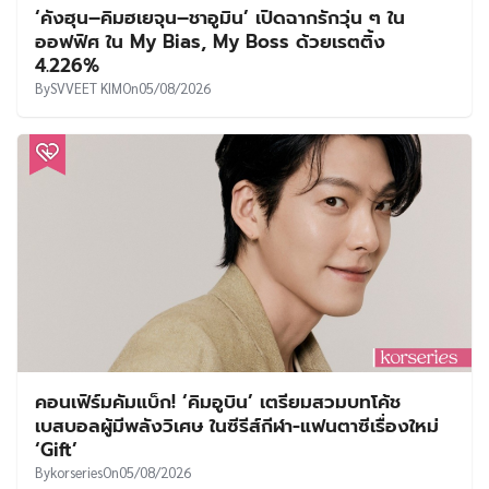
‘คังฮุน–คิมฮเยจุน–ชาอูมิน’ เปิดฉากรักวุ่น ๆ ใน
ออฟฟิศ ใน My Bias, My Boss ด้วยเรตติ้ง
4.226%
By
SVVEET KIM
On
05/08/2026
คอนเฟิร์มคัมแบ็ก! ‘คิมอูบิน’ เตรียมสวมบทโค้ช
เบสบอลผู้มีพลังวิเศษ ในซีรีส์กีฬา-แฟนตาซีเรื่องใหม่
‘Gift’
By
korseries
On
05/08/2026