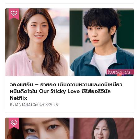
จองแฮอิน – ฮายอง เติมความหวานและเคมีเหนียว
หนึบติดใจใน Our Sticky Love ซีรีส์ออริจินัล
Netflix
By
TANTARAT
On
04/08/2026