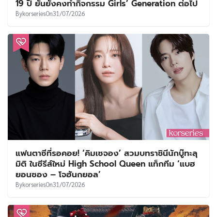
19 ปี ยันยังคงทำกิจกรรม Girls’ Generation ต่อไป
By
korseries
On
31/07/2026
แฟนตาซีที่รอคอย! ‘คิมเซจอง’ สวมบทราชินีนักบู๊ทะลุ
มิติ ในซีรีส์ใหม่ High School Queen แท็กทีม ‘แบฮ
ยอนซอง – โจฮันกยอล’
By
korseries
On
31/07/2026