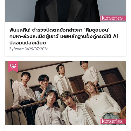
พ้นมลทิน! ตำรวจปัดตกข้อกล่าวหา ‘คิมซูฮยอน’
คบหา-ล่วงละเมิดผู้เยาว์ เผยหลักฐานฝั่งคู่กรณีใช้ AI
ปลอมแปลงเสียง
By
Swarm
On
29/07/2026