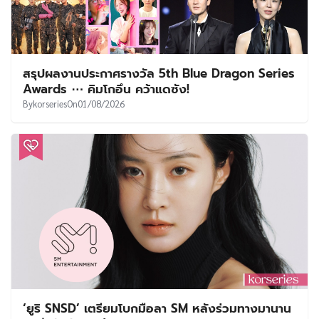
สรุปผลงานประกาศรางวัล 5th Blue Dragon Series
Awards ⋯ คิมโกอึน คว้าแดซัง!
By
korseries
On
01/08/2026
‘ยูริ SNSD’ เตรียมโบกมือลา SM หลังร่วมทางมานาน