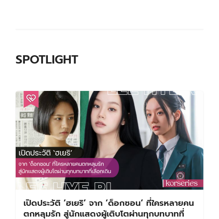
SPOTLIGHT
เปิดประวัติ ‘ฮเยริ’ จาก ‘ด็อกซอน’ ที่ใครหลายคน
ตกหลุมรัก สู่นักแสดงผู้เติบโตผ่านทุกบทบาทที่