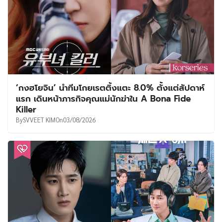
‘กงฮโยจิน’ นำทีมโกยเรตติ้งแตะ 8.0% ตั้งแต่สัปดาห์
แรก เดินหน้าภารกิจคุณแม่นักฆ่าใน A Bona Fide
Killer
By
SVVEET KIM
On
03/08/2026