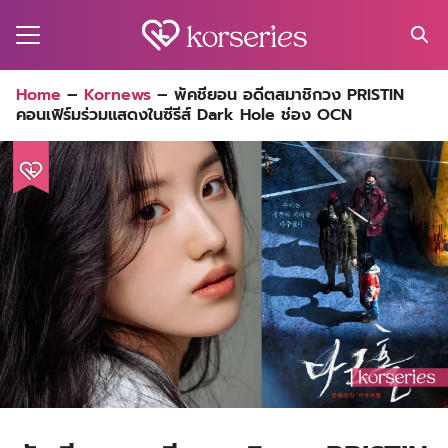
Skip
to
content
Search
Home
–
Kornews
–
พัคชียอน อดีตสมาชิกวง PRISTIN
for:
คอนเฟิร์มร่วมแสดงในซีรีส์ Dark Hole ช่อง OCN
MA
ES
CT
EL
UTY
T
EW
US