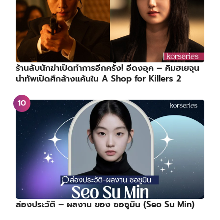
ร้านลับนักฆ่าเปิดทำการอีกครั้ง! อีดงอุค – คิมฮเยจุน
นำทัพเปิดศึกล้างแค้นใน A Shop for Killers 2
ส่องประวัติ – ผลงาน ของ ซอซูมิน (Seo Su Min)