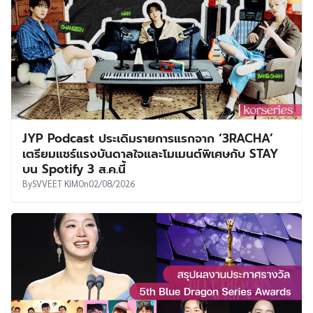
JYP Podcast ประเดิมรายการแรกจาก ‘3RACHA’
เตรียมแชร์แรงบันดาลใจและโมเมนต์พิเศษกับ STAY
บน Spotify 3 ส.ค.นี้
By
SVVEET KIM
On
02/08/2026