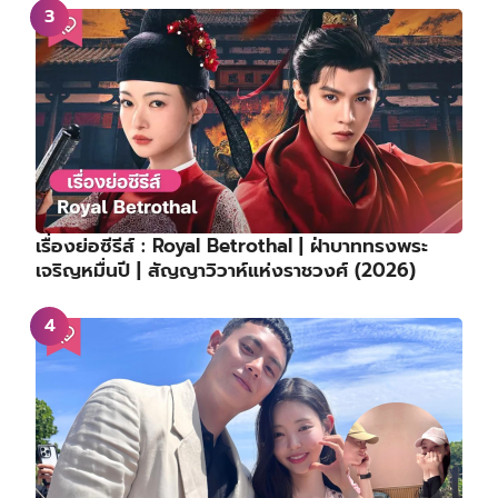
เรื่องย่อซีรีส์ : Royal Betrothal | ฝ่าบาททรงพระ
เจริญหมื่นปี | สัญญาวิวาห์แห่งราชวงศ์ (2026)