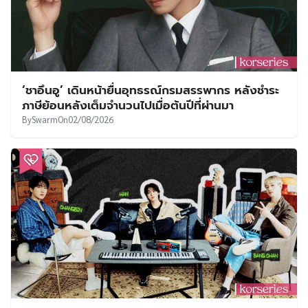
‘ชาอึนอู’ เดินหน้ายื่นอุทธรณ์กรมสรรพากร หลังชำระ
ภาษีย้อนหลังเต็มจำนวนไปเมื่อต้นปีที่ผ่านมา
By
Swarm
On
02/08/2026