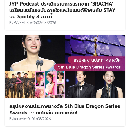
JYP Podcast ประเดิมรายการแรกจาก ‘3RACHA’
เตรียมแชร์แรงบันดาลใจและโมเมนต์พิเศษกับ STAY
บน Spotify 3 ส.ค.นี้
By
SVVEET KIM
On
02/08/2026
สรุปผลงานประกาศรางวัล 5th Blue Dragon Series
Awards ⋯ คิมโกอึน คว้าแดซัง!
By
korseries
On
01/08/2026