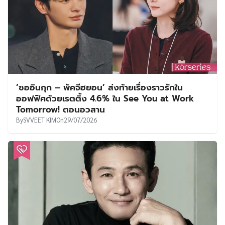
‘ซออินกุก – พัคจีฮยอน’ ส่งท้ายเรื่องราวรักใน
ออฟฟิศด้วยเรตติ้ง 4.6% ใน See You at Work
Tomorrow! ตอนอวสาน
By
SVVEET KIM
On
29/07/2026