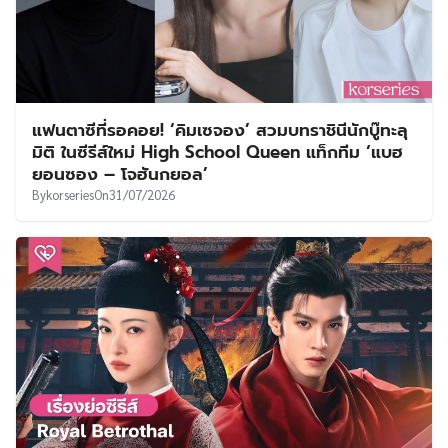
แฟนตาซีที่รอคอย! ‘คิมเซจอง’ สวมบทราชินีนักบู๊ทะลุ
มิติ ในซีรีส์ใหม่ High School Queen แท็กทีม ‘แบฮ
ยอนซอง – โจฮันกยอล’
By
korseries
On
31/07/2026