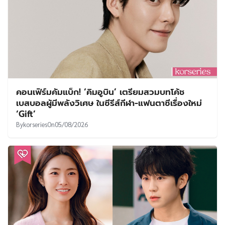
คอนเฟิร์มคัมแบ็ก! ‘คิมอูบิน’ เตรียมสวมบทโค้ช
เบสบอลผู้มีพลังวิเศษ ในซีรีส์กีฬา-แฟนตาซีเรื่องใหม่
‘Gift’
By
korseries
On
05/08/2026