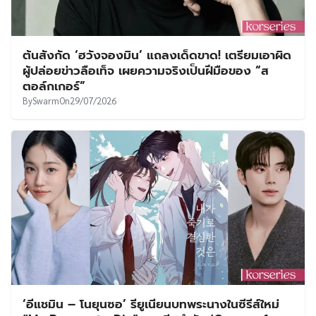
ต้นสังกัด ‘ฮวังจองมิน’ แถลงเด็ดขาด! เตรียมเอาผิด
ผู้ปล่อยข่าวลือเท็จ เผยความจริงเป็นฝีมือของ “ส
ตอล์กเกอร์”
By
Swarm
On
29/07/2026
‘อีแชมิน – โนยุนซอ’ รียูเนียนบทพระนางในซีรีส์ใหม่