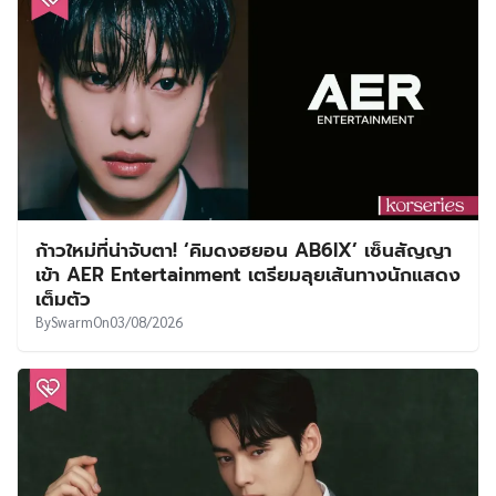
ก้าวใหม่ที่น่าจับตา! ‘คิมดงฮยอน AB6IX’ เซ็นสัญญา
เข้า AER Entertainment เตรียมลุยเส้นทางนักแสดง
เต็มตัว
By
Swarm
On
03/08/2026