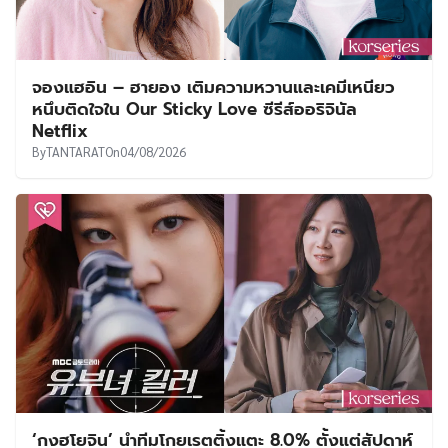
จองแฮอิน – ฮายอง เติมความหวานและเคมีเหนียว
หนึบติดใจใน Our Sticky Love ซีรีส์ออริจินัล
Netflix
By
TANTARAT
On
04/08/2026
‘กงฮโยจิน’ นำทีมโกยเรตติ้งแตะ 8.0% ตั้งแต่สัปดาห์