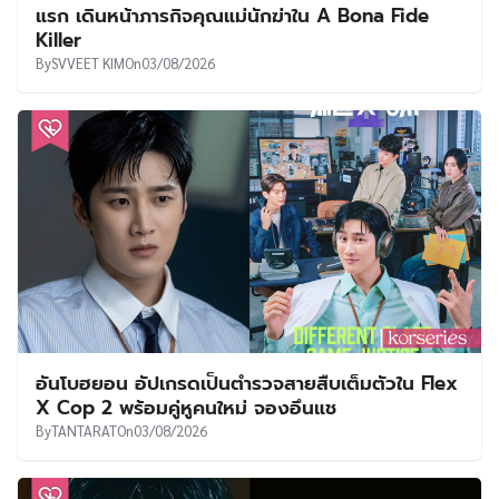
แรก เดินหน้าภารกิจคุณแม่นักฆ่าใน A Bona Fide
Killer
By
SVVEET KIM
On
03/08/2026
อันโบฮยอน อัปเกรดเป็นตำรวจสายสืบเต็มตัวใน Flex
X Cop 2 พร้อมคู่หูคนใหม่ จองอึนแช
By
TANTARAT
On
03/08/2026