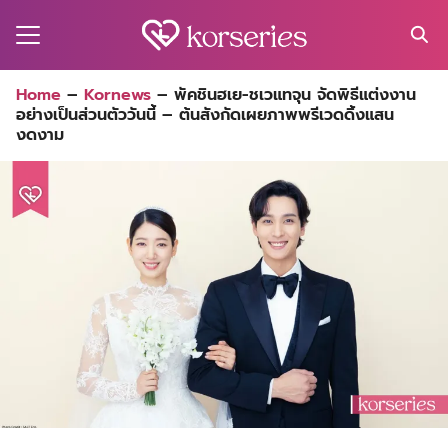
Skip
to
content
Search
Home
–
Kornews
–
พัคชินฮเย-ชเวแทจุน จัดพิธีแต่งงาน
for:
อย่างเป็นส่วนตัววันนี้ – ต้นสังกัดเผยภาพพรีเวดดิ้งแสน
MA
งดงาม
ES
CT
EL
UTY
T
EW
US