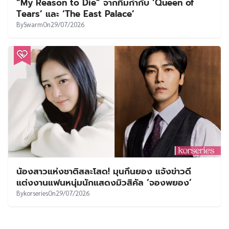
“My Reason to Die” จากทีมกำกับ ‘Queen of
Tears’ และ ‘The East Palace’
By
Swarm
On
29/07/2026
น้องสาวแห่งชาติสละโสด! มุนกึนยอง แจ้งข่าวดี
แต่งงานแฟนหนุ่มนักแสดงมิวสิคัล ‘จองพยอง’
By
korseries
On
29/07/2026