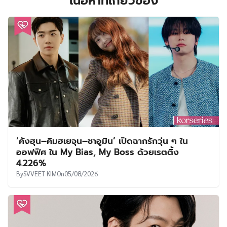
เนื้อหาที่เกี่ยวข้อง
‘คังฮุน–คิมฮเยจุน–ชาอูมิน’ เปิดฉากรักวุ่น ๆ ใน
ออฟฟิศ ใน My Bias, My Boss ด้วยเรตติ้ง
4.226%
By
SVVEET KIM
On
05/08/2026