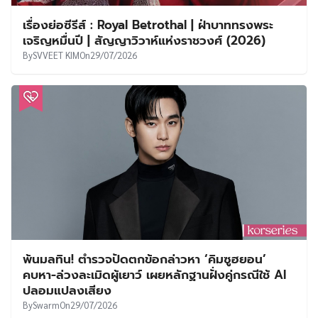
เรื่องย่อซีรีส์ : Royal Betrothal | ฝ่าบาททรงพระ
เจริญหมื่นปี | สัญญาวิวาห์แห่งราชวงศ์ (2026)
By
SVVEET KIM
On
29/07/2026
พ้นมลทิน! ตำรวจปัดตกข้อกล่าวหา ‘คิมซูฮยอน’
คบหา-ล่วงละเมิดผู้เยาว์ เผยหลักฐานฝั่งคู่กรณีใช้ AI
ปลอมแปลงเสียง
By
Swarm
On
29/07/2026