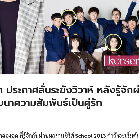
ระกาศลั่นระฆังวิวาห์ หลังรู้จักผ่
าความสัมพันธ์เป็นคู่รัก
ักจองอุค
ที่รู้จักกันผ่านผลงานซีรีส์
School 2013
กำลังจะเริ่มต