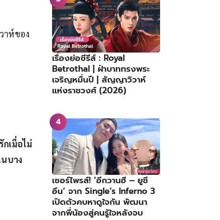
ิวาห์ของ
เรื่องย่อซีรีส์ : Royal
Betrothal | ฝ่าบาททรงพระ
เจริญหมื่นปี | สัญญาวิวาห์
แห่งราชวงศ์ (2026)
กเมื่อไม่
ะในบาง
เซอร์ไพรส์! ‘อีกวานฮี – ยูชี
อึน’ จาก Single’s Inferno 3
เปิดตัวคบหาดูใจกัน พัฒนา
จากพี่น้องสู่คนรู้ใจหลังจบ