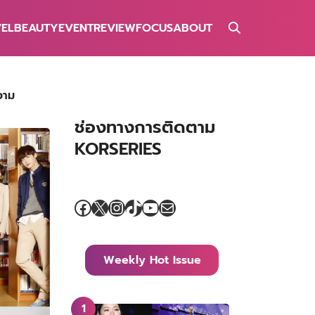
VEL
BEAUTY
EVENT
REVIEW
FOCUS
ABOUT
วาม
ช่องทางการติดตาม
KORSERIES
Facebook
X
Instagram
TikTok
YouTube
Mail
Weekly Hot Issue