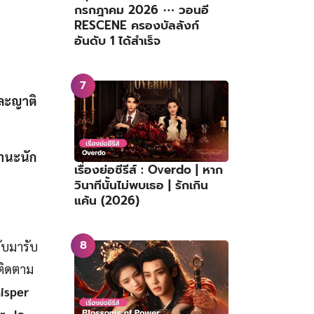
กรกฎาคม 2026 ⋯ วอนอี
RESCENE ครองบัลลังก์
อันดับ 1 ได้สำเร็จ
และญาติ
ฐานะนัก
เรื่องย่อซีรีส์ : Overdo | หาก
วินาทีนั้นไม่พบเธอ | รักเกิน
แค้น (2026)
ับมารับ
ติดตาม
isper
r. Jo