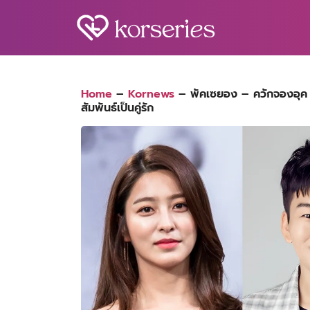
Skip
to
content
S
fo
Home
–
Kornews
–
พัคเซยอง – ควักจองอุค ป
สัมพันธ์เป็นคู่รัก