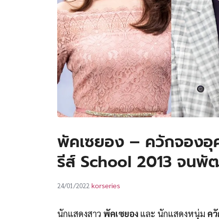
พัคเซยอง – ควักจองอุค ป
รีส์ School 2013 จนพัฒน
korseries
24/01/2022
นักแสดงสาว
พัคเซยอง
และ นักแสดงหนุ่ม
คว