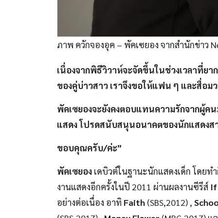
ภาพ ควักจองอุค – พัคเซยอง จากสำนักข่าว 
เนื่องจากพิธีวิวาห์จะจัดขึ้นในช่วงเวลาที่
ของคู่บ่าวสาว เราจึงขอให้แฟน ๆ และสื่อ
พัคเซยองจะยังคงตอบแทนความรักจากผู้คนมา
แสดง โปรดสนับสนุนอนาคตของนักแสดงสา
ขอบคุณครับ/ค่ะ”
พัคเซยอง
เดบิวต์ในฐานะนักแสดงเด็ก โดยทำก
งานแสดงอีกครั้งในปี 2011 ผ่านผลงานซีรีส์
I
อย่างต่อเนื่อง อาทิ
Faith
(SBS,2012) ,
Schoo
(SBS,2017) ,
Money Flower
(MBC,2017) และ