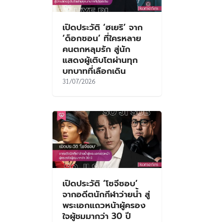
เปิดประวัติ ‘ฮเยริ’ จาก
‘ด็อกซอน’ ที่ใครหลาย
คนตกหลุมรัก สู่นัก
แสดงผู้เติบโตผ่านทุก
บทบาทที่เลือกเดิน
31/07/2026
เปิดประวัติ ‘โซจีซอบ’
จากอดีตนักกีฬาว่ายน้ำ สู่
พระเอกแถวหน้าผู้ครอง
ใจผู้ชมมากว่า 30 ปี