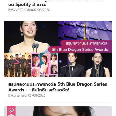
บน Spotify 3 ส.ค.นี้
By
SVVEET KIM
On
02/08/2026
สรุปผลงานประกาศรางวัล 5th Blue Dragon Series
Awards ⋯ คิมโกอึน คว้าแดซัง!
By
korseries
On
01/08/2026