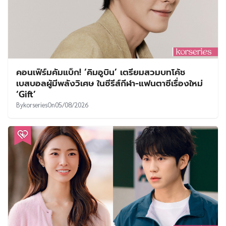
คอนเฟิร์มคัมแบ็ก! ‘คิมอูบิน’ เตรียมสวมบทโค้ช
เบสบอลผู้มีพลังวิเศษ ในซีรีส์กีฬา-แฟนตาซีเรื่องใหม่
‘Gift’
By
korseries
On
05/08/2026