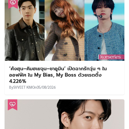
‘คังฮุน–คิมฮเยจุน–ชาอูมิน’ เปิดฉากรักวุ่น ๆ ใน
ออฟฟิศ ใน My Bias, My Boss ด้วยเรตติ้ง
4.226%
By
SVVEET KIM
On
05/08/2026