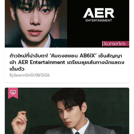
ก้าวใหม่ที่น่าจับตา! ‘คิมดงฮยอน AB6IX’ เซ็นสัญญา
เข้า AER Entertainment เตรียมลุยเส้นทางนักแสดง
เต็มตัว
By
Swarm
On
03/08/2026