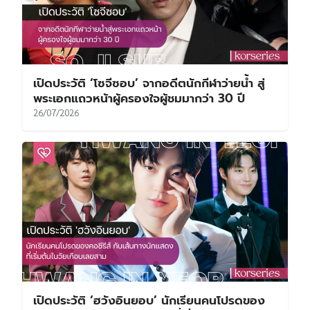
เปิดประวัติ ‘โซจีซอบ’ จากอดีตนักกีฬาว่ายน้ำ สู่
พระเอกแถวหน้าผู้ครองใจผู้ชมมากว่า 30 ปี
26/07/2026
เปิดประวัติ ‘ฮวังอินยอบ’ นักเรียนคนโปรดของ