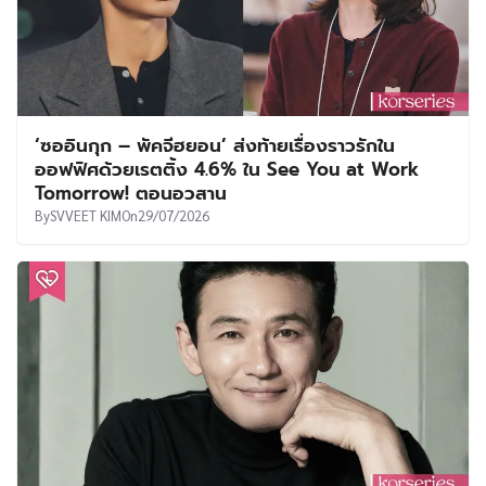
‘ซออินกุก – พัคจีฮยอน’ ส่งท้ายเรื่องราวรักใน
ออฟฟิศด้วยเรตติ้ง 4.6% ใน See You at Work
Tomorrow! ตอนอวสาน
By
SVVEET KIM
On
29/07/2026