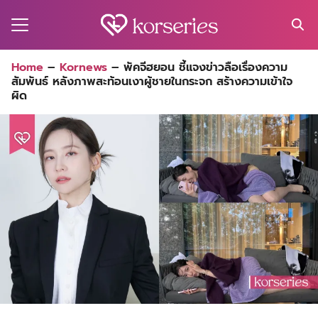
Skip
to
content
Search
Home
–
Kornews
–
พัคจีฮยอน ชี้แจงข่าวลือเรื่องความ
for:
สัมพันธ์ หลังภาพสะท้อนเงาผู้ชายในกระจก สร้างความเข้าใจ
MA
ผิด
ES
CT
EL
UTY
T
EW
US