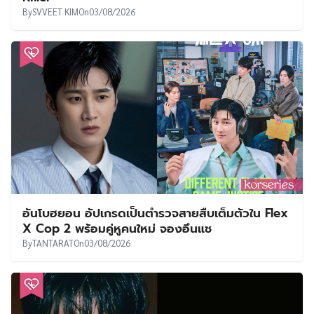
By
SVVEET KIM
On
03/08/2026
อันโบฮยอน อัปเกรดเป็นตำรวจสายสืบเต็มตัวใน Flex
X Cop 2 พร้อมคู่หูคนใหม่ จองอึนแช
By
TANTARAT
On
03/08/2026