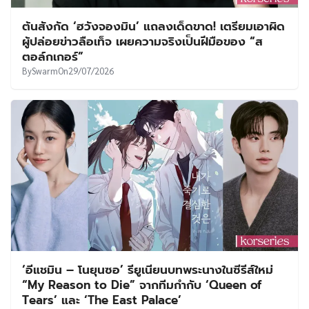
ต้นสังกัด ‘ฮวังจองมิน’ แถลงเด็ดขาด! เตรียมเอาผิด
ผู้ปล่อยข่าวลือเท็จ เผยความจริงเป็นฝีมือของ “ส
ตอล์กเกอร์”
By
Swarm
On
29/07/2026
‘อีแชมิน – โนยุนซอ’ รียูเนียนบทพระนางในซีรีส์ใหม่
“My Reason to Die” จากทีมกำกับ ‘Queen of
Tears’ และ ‘The East Palace’