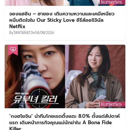
จองแฮอิน – ฮายอง เติมความหวานและเคมีเหนียว
หนึบติดใจใน Our Sticky Love ซีรีส์ออริจินัล
Netflix
By
TANTARAT
On
04/08/2026
‘กงฮโยจิน’ นำทีมโกยเรตติ้งแตะ 8.0% ตั้งแต่สัปดาห์
แรก เดินหน้าภารกิจคุณแม่นักฆ่าใน A Bona Fide
Killer