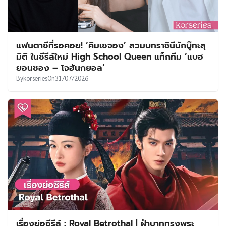
แฟนตาซีที่รอคอย! ‘คิมเซจอง’ สวมบทราชินีนักบู๊ทะลุ
มิติ ในซีรีส์ใหม่ High School Queen แท็กทีม ‘แบฮ
ยอนซอง – โจฮันกยอล’
By
korseries
On
31/07/2026
เรื่องย่อซีรีส์ : Royal Betrothal | ฝ่าบาททรงพระ