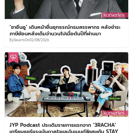
‘ชาอึนอู’ เดินหน้ายื่นอุทธรณ์กรมสรรพากร หลังชำระ
ภาษีย้อนหลังเต็มจำนวนไปเมื่อต้นปีที่ผ่านมา
By
Swarm
On
02/08/2026
JYP Podcast ประเดิมรายการแรกจาก ‘3RACHA’
เตรียมแชร์แรงบันดาลใจและโมเมนต์พิเศษกับ STAY