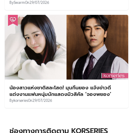
By
Swarm
On
29/07/2026
น้องสาวแห่งชาติสละโสด! มุนกึนยอง แจ้งข่าวดี
แต่งงานแฟนหนุ่มนักแสดงมิวสิคัล ‘จองพยอง’
By
korseries
On
29/07/2026
ช่องทางการติดตาม KORSERIES