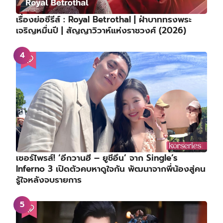
เรื่องย่อซีรีส์ : Royal Betrothal | ฝ่าบาททรงพระ
เจริญหมื่นปี | สัญญาวิวาห์แห่งราชวงศ์ (2026)
เซอร์ไพรส์! ‘อีกวานฮี – ยูชีอึน’ จาก Single’s
Inferno 3 เปิดตัวคบหาดูใจกัน พัฒนาจากพี่น้องสู่คน
รู้ใจหลังจบรายการ