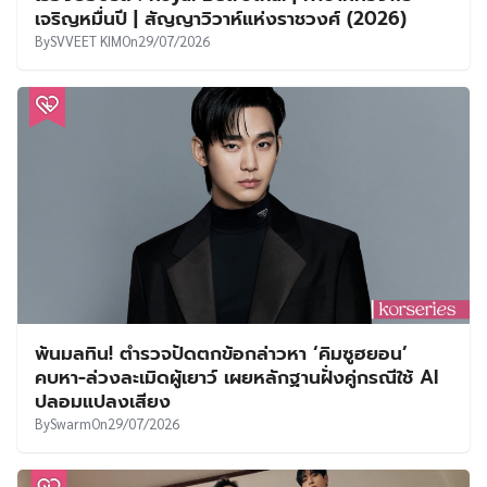
เจริญหมื่นปี | สัญญาวิวาห์แห่งราชวงศ์ (2026)
By
SVVEET KIM
On
29/07/2026
พ้นมลทิน! ตำรวจปัดตกข้อกล่าวหา ‘คิมซูฮยอน’
คบหา-ล่วงละเมิดผู้เยาว์ เผยหลักฐานฝั่งคู่กรณีใช้ AI
ปลอมแปลงเสียง
By
Swarm
On
29/07/2026