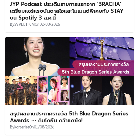
JYP Podcast ประเดิมรายการแรกจาก ‘3RACHA’
เตรียมแชร์แรงบันดาลใจและโมเมนต์พิเศษกับ STAY
บน Spotify 3 ส.ค.นี้
By
SVVEET KIM
On
02/08/2026
สรุปผลงานประกาศรางวัล 5th Blue Dragon Series
Awards ⋯ คิมโกอึน คว้าแดซัง!
By
korseries
On
01/08/2026