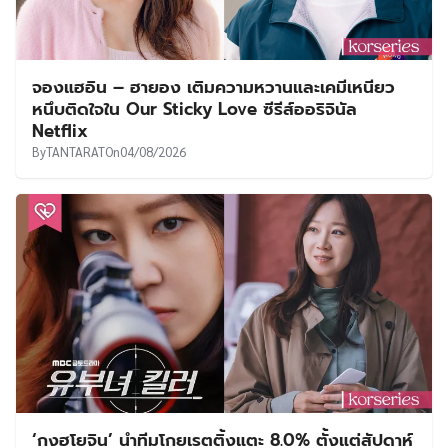
จองแฮอิน – ฮายอง เติมความหวานและเคมีเหนียว
หนึบติดใจใน Our Sticky Love ซีรีส์ออริจินัล
Netflix
By
TANTARAT
On
04/08/2026
‘กงฮโยจิน’ นำทีมโกยเรตติ้งแตะ 8.0% ตั้งแต่สัปดาห์