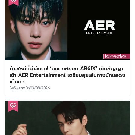
ก้าวใหม่ที่น่าจับตา! ‘คิมดงฮยอน AB6IX’ เซ็นสัญญา
เข้า AER Entertainment เตรียมลุยเส้นทางนักแสดง
เต็มตัว
By
Swarm
On
03/08/2026