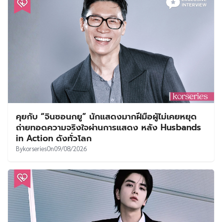
คุยกับ “จินซอนกยู” นักแสดงมากฝีมือผู้ไม่เคยหยุด
ถ่ายทอดความจริงใจผ่านการแสดง หลัง Husbands
in Action ดังทั่วโลก
By
korseries
On
09/08/2026