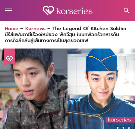
Skip
to
content
Search
Home
–
Kornews
–
The Legend Of Kitchen Soldier
for:
ซีรีส์แฟนตาซีเรื่องใหม่ของ พัคจีฮุน ในบทพ่อครัวทหารกับ
MA
ภารกิจลึกลับสู่เส้นทางการเป็นสุดยอดเชฟ
ES
CT
EL
UTY
T
EW
US