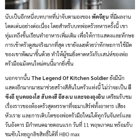
นับเป็นอีกหนึ่งบทบาทที่น่าจับตามองของ
พัคจีฮุน
ที่มีผลงาน
โดดเด่นอย่างต่อเนื่อง โดยสำหรับบทพ่อครัวทหารครั้งนี้ เขา
ทุ่มเทถึงขั้นเรียนทำอาหารเพิ่มเติม เพื่อให้การแสดงและทักษะ
การเข้าครัวดูสมจริงมากที่สุด เขายังเผยด้วยว่าทักษะการใช้มีด
ของเขาพัฒนาขึ้นด้วย ทำให้ผู้ชมยิ่งคาดหวังกับเสน่ห์ของพ่อ
ครัวมือฉมังคนใหม่คนนี้มากยิ่งขึ้น
นอกจากนั้น
The Legend Of Kitchen Soldier
ยังมีนัก
แสดงอีกมากมายมาช่วยสร้างสีสันในครัวแห่งนี้ ไม่ว่าจะเป็น
อี
ซังอี ยุนคยองโฮ ฮันดงฮี อีฮงเน และจองอุงอิน
เตรียมรับชม
เรื่องราวของห้องครัวสุดหรรษาที่จะมาเสิร์ฟทั้งอาหาร เสียง
หัวเราะ และการเติบโตของพ่อครัวมือใหม่ได้ทุกวันจันทร์และ
วันอังคาร มีกำหนดฉายตอนแรก วันที่ 11 พฤษภาคม พร้อมรับ
ชมซับไทยถูกลิขสิทธิ์ได้ที่ HBO max