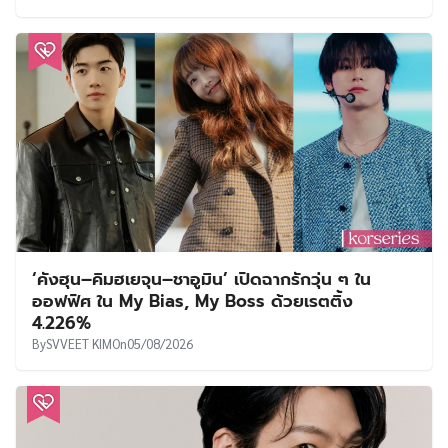
‘คังฮุน–คิมฮเยจุน–ชาอูมิน’ เปิดฉากรักวุ่น ๆ ใน
ออฟฟิศ ใน My Bias, My Boss ด้วยเรตติ้ง
4.226%
By
SVVEET KIM
On
05/08/2026