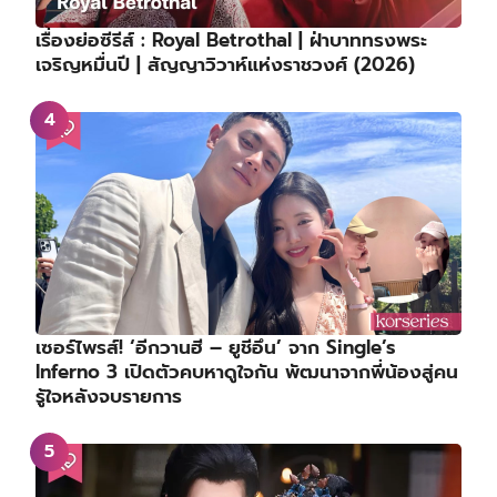
เรื่องย่อซีรีส์ : Royal Betrothal | ฝ่าบาททรงพระ
เจริญหมื่นปี | สัญญาวิวาห์แห่งราชวงศ์ (2026)
เซอร์ไพรส์! ‘อีกวานฮี – ยูชีอึน’ จาก Single’s
Inferno 3 เปิดตัวคบหาดูใจกัน พัฒนาจากพี่น้องสู่คน
รู้ใจหลังจบรายการ