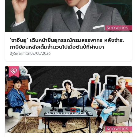
‘ชาอึนอู’ เดินหน้ายื่นอุทธรณ์กรมสรรพากร หลังชำระ
ภาษีย้อนหลังเต็มจำนวนไปเมื่อต้นปีที่ผ่านมา
By
Swarm
On
02/08/2026