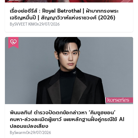
เรื่องย่อซีรีส์ : Royal Betrothal | ฝ่าบาททรงพระ
เจริญหมื่นปี | สัญญาวิวาห์แห่งราชวงศ์ (2026)
By
SVVEET KIM
On
29/07/2026
พ้นมลทิน! ตำรวจปัดตกข้อกล่าวหา ‘คิมซูฮยอน’
คบหา-ล่วงละเมิดผู้เยาว์ เผยหลักฐานฝั่งคู่กรณีใช้ AI
ปลอมแปลงเสียง
By
Swarm
On
29/07/2026