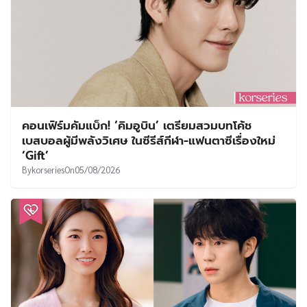
คอนเฟิร์มคัมแบ็ก! ‘คิมอูบิน’ เตรียมสวมบทโค้ช
เบสบอลผู้มีพลังวิเศษ ในซีรีส์กีฬา-แฟนตาซีเรื่องใหม่
‘Gift’
By
korseries
On
05/08/2026