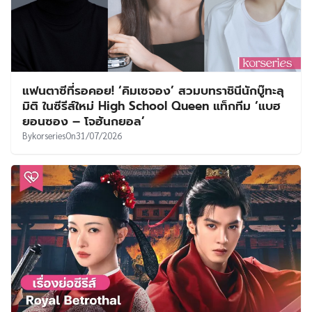
แฟนตาซีที่รอคอย! ‘คิมเซจอง’ สวมบทราชินีนักบู๊ทะลุ
มิติ ในซีรีส์ใหม่ High School Queen แท็กทีม ‘แบฮ
ยอนซอง – โจฮันกยอล’
By
korseries
On
31/07/2026