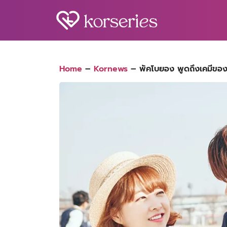
Skip
to
content
S
fo
Home
–
Kornews
–
พัคโบยอง พูดถึงเคมีของเ