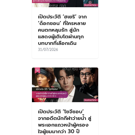
ดงฮ
เปิดประวัติ ‘ฮเยริ’ จาก
ข้า
‘ด็อกซอน’ ที่ใครหลาย
คนตกหลุมรัก สู่นัก
ดง
แสดงผู้เติบโตผ่านทุก
บทบาทที่เลือกเดิน
31/07/2026
ล
เปิดประวัติ ‘โซจีซอบ’
es
จากอดีตนักกีฬาว่ายน้ำ สู่
้าแด
พระเอกแถวหน้าผู้ครอง
ใจผู้ชมมากว่า 30 ปี