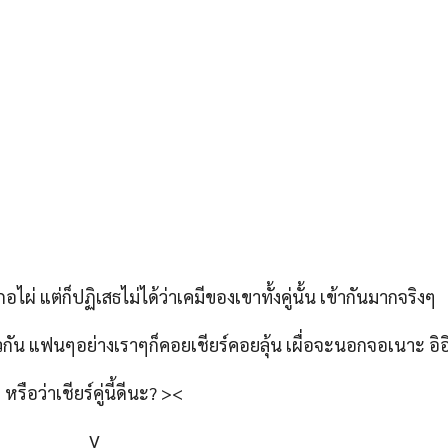
อนเฟิร์มคัมแบ็ก! ‘คิมอูบิน’
จองแฮอิน – ฮายอง เติ
ตรียมสวมบทโค้ชเบสบอลผู้
ความหวานและเคมีเหนีย
ีพลังวิเศษ ในซีรีส์กีฬา-
หนึบติดใจใน Our Stick
ฟนตาซีเรื่องใหม่ ‘Gift’
Love ซีรีส์ออริจินัล Net
y
korseries
On
05/08/2026
By
TANTARAT
On
04/08/2026