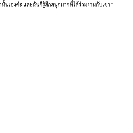
นั้นเองค่ะ และฉันก็รู้สึกสนุกมากที่ได้ร่วมงานกับเขา”
ไผ่ แต่ก็ปฏิเสธไม่ได้ว่าเคมีของเขาทั้งคู่นั้น เข้ากันมากจริงๆ
้วกัน แฟนๆอย่างเราๆก็คอยเชียร์คอยลุ้น เผื่อจะนอกจอเนาะ อิอ
หรือว่าเชียร์คู่นี้ดีนะ? ><
V
V