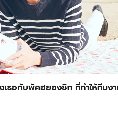
เธอกับพัคฮยองชิก ที่ทำให้ทีมงา