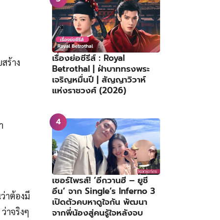
เรื่องย่อซีรีส์ : Royal
ยสร้าง
Betrothal | ฝ่าบาททรงพระ
เจริญหมื่นปี | สัญญาวิวาห์
แห่งราชวงศ์ (2026)
า
เซอร์ไพรส์! ‘อีกวานฮี – ยูชี
อึน’ จาก Single’s Inferno 3
่าต้องมี
เปิดตัวคบหาดูใจกัน พัฒนา
ว่าจริงๆ
จากพี่น้องสู่คนรู้ใจหลังจบ