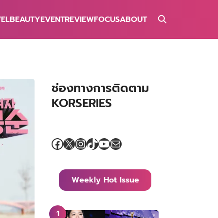
VEL
BEAUTY
EVENT
REVIEW
FOCUS
ABOUT
ช่องทางการติดตาม
KORSERIES
Facebook
X
Instagram
TikTok
YouTube
Mail
Weekly Hot Issue