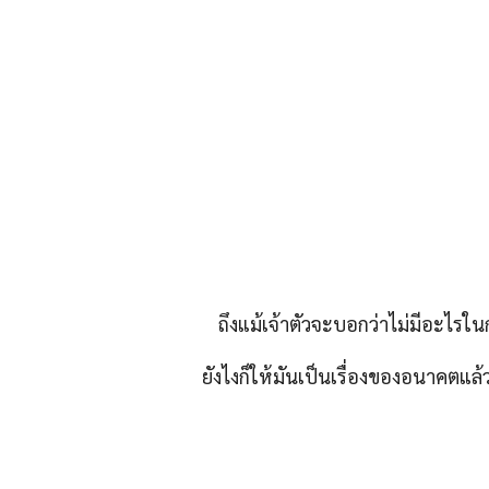
‘คังฮุน–คิมฮเยจุน–ชาอูมิน’
ค
เปิดฉากรักวุ่น ๆ ในออฟฟิศ
เ
ใน My Bias, My Boss ด้วย
ม
เรตติ้ง 4.226%
แ
By
SVVEET KIM
On
05/08/2026
B