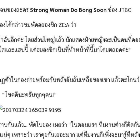
อนจบของละคร
Strong Woman Do Bong Soon
ช่อง JTBC
องได้กล่าวชมพัคฮยองชิก ZE:A ว่า
่าฉันอีกค่ะ โดยส่วนใหญ่แล้ว นักแสดงฝ่ายหญิงจะเป็นคนที่คอ
ละแฮปปี้ แต่ฮยองชิกเป็นที่ทำหน้าที่นี้มาโดยตลอดค่ะ”
กฏตัวในกองถ่ายพร้อมกับพลังอันล้นเหลือของเขา แล้วตะโกนว่
“โชคดีนะครับทุกๆคน!”
ทราบกันแล้ว… พัคโบยอง เผยว่า “ในตอนแรก ทีมงานต่างก็คิดกันว
่ๆ เพราะว่า เราคุยกันเยอะมาก แต่ทีมงานก็เพิ่งจะมารู้ทีหลัง 