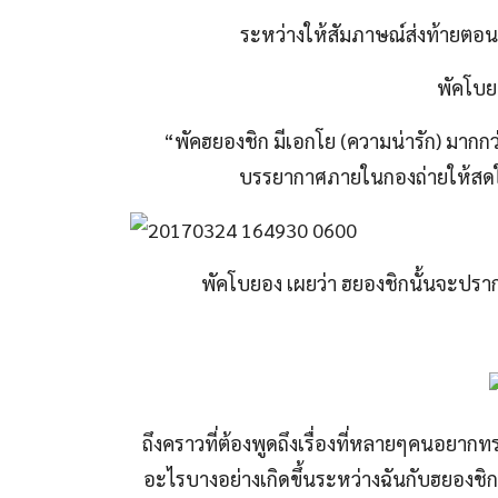
ระหว่างให้สัมภาษณ์ส่งท้ายต
พัคโบย
“พัคฮยองชิก มีเอกโย (ความน่ารัก) มากกว
บรรยากาศภายในกองถ่ายให้สดใสแ
พัคโบยอง เผยว่า ฮยองชิกนั้นจะปรา
ถึงคราวที่ต้องพูดถึงเรื่องที่หลายๆคนอยาก
อะไรบางอย่างเกิดขึ้นระหว่างฉันกับฮยองชิกแน