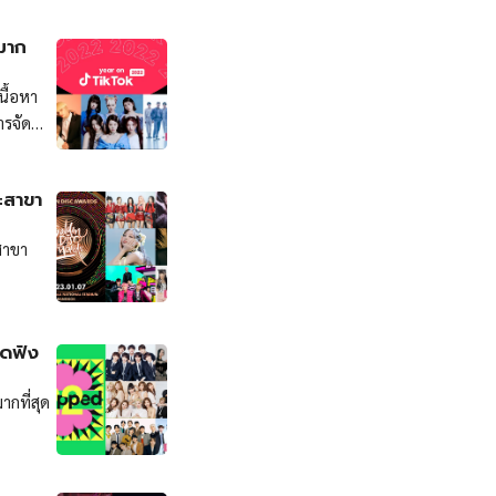
มาก
นื้อหา
ารจัด
ี่สุด และ
Artists
ะสาขา
 in 2022
สาขา
ดฟัง
กที่สุด