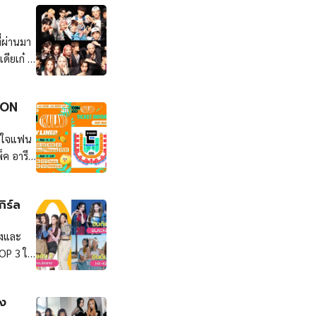
ประเทศ
มันส์
่ผ่านมา
ดียเก๋ ๆ
KCON
อาใจแฟน
ค อารี
บอีเวนต์
ิร์ล
ยงและ
OP 3 ใน
อง