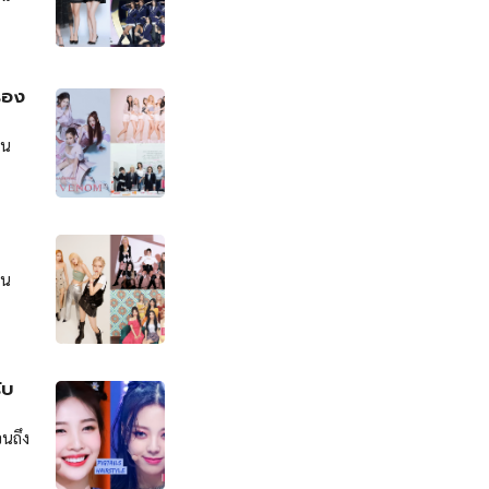
รอง
อน
อน
ับ
จนถึง