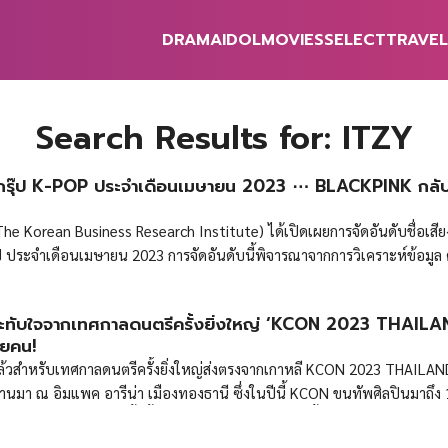
DRAMA
IDOL
MOVIES
SELECT
TRAVEL
earch
r:
Search Results for:
ITZY
ลกรุ๊ป K-POP ประจำเดือนเมษายน 2023 ⋯ BLACKPINK กลับข
 (The Korean Business Research Institute) ได้เปิดเผยการจัดอันดับชื่อเสี
ป ประจำเดือนเมษายน 2023 การจัดอันดับนี้พิจารณาจากการวิเคราะห์ข้อมูล 
รายงานข่าวจากสื่อ การสื่อสาร การพูดถึงบนเว็บไซต์สังคมออนไลน์ จากบรรดาว
อมูล Big Data ระหว่างวันที่ 9 มีนาคม ถึง 9 เมษายนที่ผ่านมา ผลการจัดอัน
ับใจจากเทศกาลดนตรีครั้งยิ่งใหญ่ ‘KCON 2023 THAILAND
กลับขึ้นมาครองอันดับ 1 ด้วยตัวเลขดัชนีชื่อเสียง 8,126,951 ซึ่งพุ่งสูงจากเ
อยคน!
อนที่ผ่านมา โดยคำค้นหาอันดับสูงจากการวิเคราะห์คีย์เวิร์ดชื่อวง ประกอบไป
ล้วสำหรับเทศกาลดนตรีครั้งยิ่งใหญ่ส่งตรงจากเกาหลี KCON 2023 THAILAND 
ม’ ขณะที่คำค้นหาอันดับสูงที่เกี่ยวข้อง ประกอบไปด้วยคำว่า ‘บันทึกสถิติ’, ‘เ
่ผ่านมา ณ อิมแพค อารีน่า เมืองทองธานี ซึ่งในปีนี้ KCON ขนทัพศิลปินมาถึง 
’ ซึ่งสัดส่วนการตอบสนองในเชิงบวกที่มีต่อพวกเธออยู่ที่ 93.27% และอันดั
ษของงาน KCON ครั้งนี้ไม่ได้อยู่ที่ศิลปินเกาหลีเท่านั้น แต่ยังมีบอยแบนด์ชื
เลขดัชนีชื่อเสียง 5,428,500 ตามด้วย IVE ที่ครองอันดับ 3 ด้วยตัวเลขดัชนีช
องวง ทั้ง JO1 และ INI ซึ่งหนุ่ม ๆ ทั้งสองวงเป็นผู้เข้ารอบสุดท้ายจากรายการ
เกิร์ลกรุ๊ป K-POP ประจำเดือนเมษายน 2023 1 […]