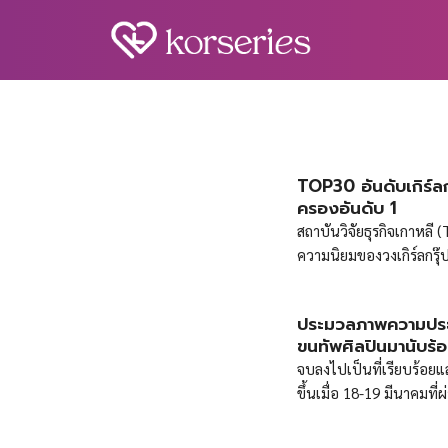
Skip
to
content
S
fo
TOP30 อันดับเกิร์
ครองอันดับ 1
สถาบันวิจัยธุรกิจเกาหลี
ความนิยมของวงเกิร์ลกรุ๊
มีส่วนร่วมของผู้บริโภค 
กรุ๊ปมากมาย โดยรวมรวบข้
ประมวลภาพความประท
ประจำเดือนนี้ BLACKPINK 
ขนทัพศิลปินมานับร้
60.32% เมื่อเทียบกับเดื
จบลงไปเป็นที่เรียบร้อยแ
ว่า ‘จีซู’, ‘FLOWER’, ‘เก
ขึ้นเมื่อ 18-19 มีนาคมที
เผย’ และ ‘ปล่อย (ผลงาน)
อัป รวม 100 คน! ความพิเศ
เป็นของ NewJeans ด้วยตัว
ญี่ปุ่นมาร่วมแจมด้วยถึงส
3,282,997 TOP30 อันดับ