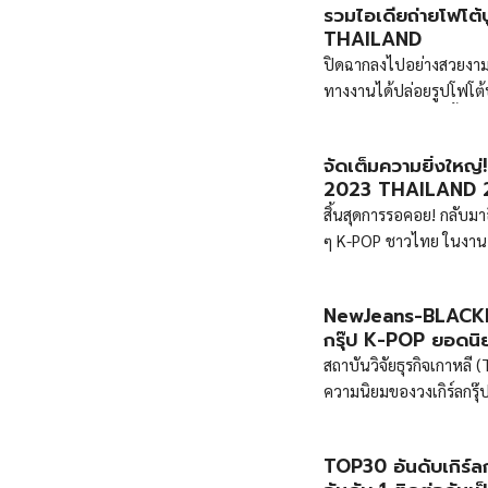
รวมไอเดียถ่ายโฟโต้
วัล PRODUCE 101 JAPAN 
THAILAND
เกาหลี และบริษัท Yoshi
ปิดฉากลงไปอย่างสวยงามส
และความน่ารักของเหล่าศ
ทางงานได้ปล่อยรูปโฟโต้บู
และโชว์ความน่ารักขี้เล่
จัดเต็มความยิ่งใหญ
2023 THAILAND 2 วั
สิ้นสุดการรอคอย! กลับม
ๆ K-POP ชาวไทย ในงาน K
น่า เมืองทองธานี เรียกไ
สุดพิเศษมากมาย!
NewJeans-BLACKPI
กรุ๊ป K-POP ยอดนิ
สถาบันวิจัยธุรกิจเกาหลี
ความนิยมของวงเกิร์ลกร
การจัดอันดับ
TOP30 อันดับเกิร์