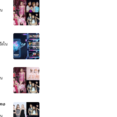
อน
วัลใน
อน
งคง
อน