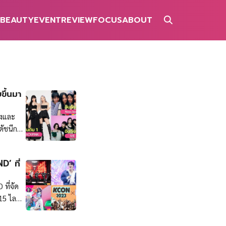
BEAUTY
EVENT
REVIEW
FOCUS
ABOUT
ึ้นมา
ยงและ
ดัชนีการ
งเกิร์ล
ดับ
’ ที่
ดิมถึง
ด้วยคำ
ที่จัด
ปิด
15 ไลน์
บ 2 ตก
่อดังจาก
ื่อเสียง
เซอร์ไว