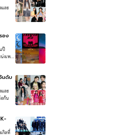
ยงและ
ครอง
นปี
หน่งเพลง
ซอก
ันดับ
ยงและ
่อกัน
 K-
กิลที่