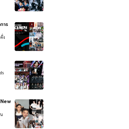
ำการ
ั่ง
ids
ง New
อน