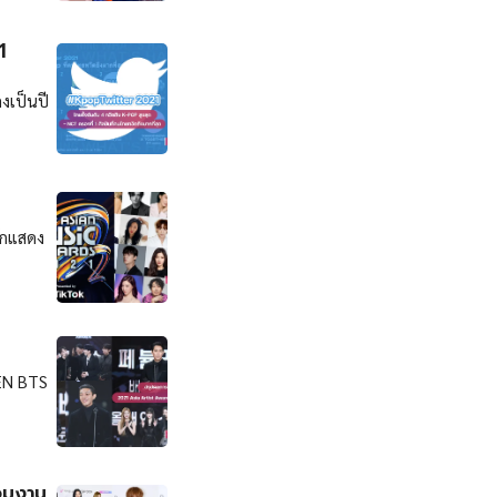
1
งเป็นปี
ักแสดง
EEN BTS
วมงาน