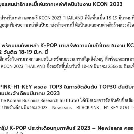
บูธแสนน่ารักและขี้เล่นจากเหล่าศิลปินในงาน KCON 2023
ซีซั่น 1 และ 2 โดยเป็นรายการที่เกิดจากความร่วมมือกันของ CJ ENM จาก
moto Kogyo จากประเทศญี่ปุ่น บรรยากาศในงานนี้เต็มไปด้วยความเท่ ความ
ำหรับเทศกาลดนตรี KCON 2023 THAILAND ที่จัดขึ้นเมื่อ 18-19 มีนาคมที
ิลปินมากหน้าหลายตา ทั้งยังมี 2 MC คนเก่ง แบมแบม GOT7 และ […]
ธสุดพิเศษจากเหล่าศิลปินมาส่งท้ายงานนี้ ศิลปินแต่ละคนต่างก็สร้างสรรค์ไอเ
นกันอย่างไม่มีใครยอมใคร แฟน ๆ สามารถนำไอเดียไปปรับใช้กันได้เลย ~
่! พร้อมขนทัพเหล่า K-POP มาเสิร์ฟความมันส์ที่ไทย ในงาน 
นติด 18-19 มี.ค. นี้
าอีกครั้งกับงานเทศกาลดนตรีและวัฒนธรรมเกาหลีสุดยิ่งใหญ่ ที่พร้อมจะมาเ
CON 2023 THAILAND ซึ่งจะจัดขึ้นในวันที่ 18-19 มีนาคม 2566 ณ อิมแพ็
ด้ว่าเป็นการกลับมาในรอบ 3 ปี ที่งานนี้พร้อมมาระเบิดความมันส์แบบจัดเต็มกั
NK-H1-KEY ครอง TOP3 ในการจัดอันดับ TOP30 อันดับเก
ยมประจำเดือนมีนาคม 2023
 (The Korean Business Research Institute) ได้เปิดเผยการจัดอันดับชื่อเสี
ุ๊ป ประจำเดือนมีนาคม 2023 – NewJeans – BLACKPINK – H1-KEY ครอง T
ลกรุ๊ป K-POP ประจำเดือนกุมภาพันธ์ 2023 – NewJeans คร