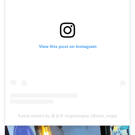
View this post on Instagram
A post shared by 옹성우 ongseongwu (@osw_onge)