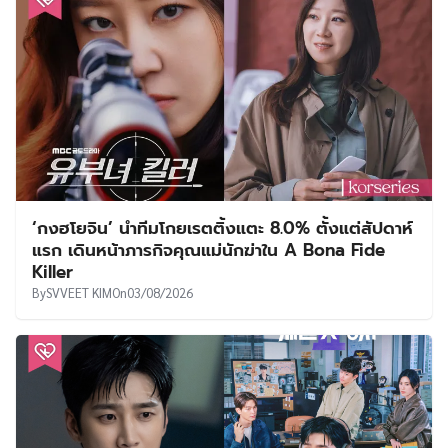
‘กงฮโยจิน’ นำทีมโกยเรตติ้งแตะ 8.0% ตั้งแต่สัปดาห์
แรก เดินหน้าภารกิจคุณแม่นักฆ่าใน A Bona Fide
Killer
By
SVVEET KIM
On
03/08/2026