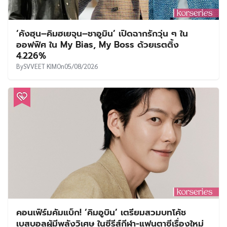
‘คังฮุน–คิมฮเยจุน–ชาอูมิน’ เปิดฉากรักวุ่น ๆ ใน
ออฟฟิศ ใน My Bias, My Boss ด้วยเรตติ้ง
4.226%
By
SVVEET KIM
On
05/08/2026
คอนเฟิร์มคัมแบ็ก! ‘คิมอูบิน’ เตรียมสวมบทโค้ช
เบสบอลผู้มีพลังวิเศษ ในซีรีส์กีฬา-แฟนตาซีเรื่องใหม่