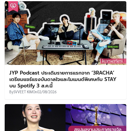
JYP Podcast ประเดิมรายการแรกจาก ‘3RACHA’
เตรียมแชร์แรงบันดาลใจและโมเมนต์พิเศษกับ STAY
บน Spotify 3 ส.ค.นี้
By
SVVEET KIM
On
02/08/2026