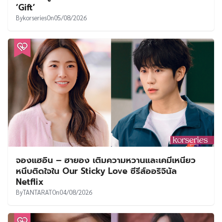
‘Gift’
By
korseries
On
05/08/2026
จองแฮอิน – ฮายอง เติมความหวานและเคมีเหนียว
หนึบติดใจใน Our Sticky Love ซีรีส์ออริจินัล
Netflix
By
TANTARAT
On
04/08/2026