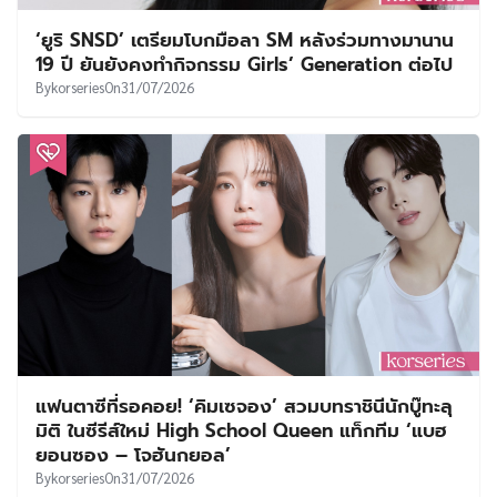
‘ยูริ SNSD’ เตรียมโบกมือลา SM หลังร่วมทางมานาน
19 ปี ยันยังคงทำกิจกรรม Girls’ Generation ต่อไป
By
korseries
On
31/07/2026
แฟนตาซีที่รอคอย! ‘คิมเซจอง’ สวมบทราชินีนักบู๊ทะลุ
มิติ ในซีรีส์ใหม่ High School Queen แท็กทีม ‘แบฮ
ยอนซอง – โจฮันกยอล’
By
korseries
On
31/07/2026