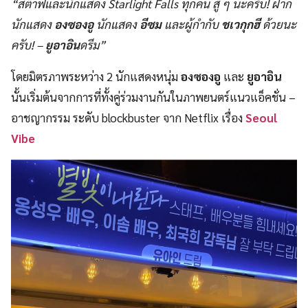
“สต๊าฟและนักแสดง Starlight Falls ทุกคน สู้ ๆ นะครับ! ฝาก
นักแสดง
องซองอู
นักแสดง
อีซม
และผู้กำกับ
ชเวกุกฮี
ด้วยนะ
ครับ! –
ยูอาอิน
ดรีม”
โดยมิตรภาพระหว่าง 2 นักแสดงหนุ่ม
องซองอู
และ
ยูอาอิน
นั้นเริ่มต้นจากการที่ทั้งคู่ร่วมงานกันในภาพยนตร์แนวแอ็คชั่น –
อาชญากรรม ระดับ blockbuster จาก Netflix เรื่อง
Seoul
Vibe