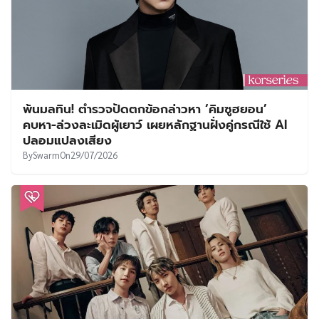
พ้นมลทิน! ตำรวจปัดตกข้อกล่าวหา ‘คิมซูฮยอน’
คบหา-ล่วงละเมิดผู้เยาว์ เผยหลักฐานฝั่งคู่กรณีใช้ AI
ปลอมแปลงเสียง
By
Swarm
On
29/07/2026