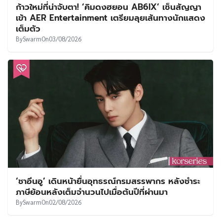
ก้าวใหม่ที่น่าจับตา! ‘คิมดงฮยอน AB6IX’ เซ็นสัญญา
เข้า AER Entertainment เตรียมลุยเส้นทางนักแสดง
เต็มตัว
By
Swarm
On
03/08/2026
‘ชาอึนอู’ เดินหน้ายื่นอุทธรณ์กรมสรรพากร หลังชำระ
ภาษีย้อนหลังเต็มจำนวนไปเมื่อต้นปีที่ผ่านมา
By
Swarm
On
02/08/2026