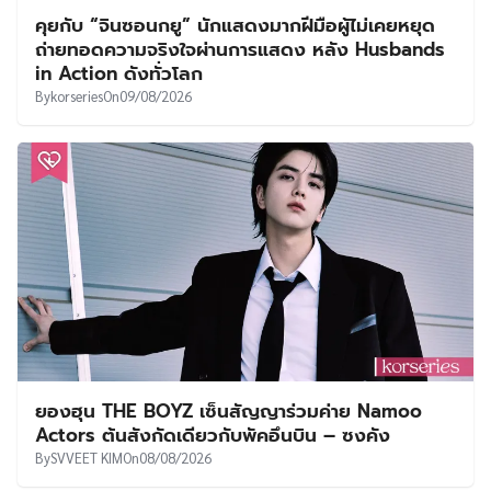
คุยกับ “จินซอนกยู” นักแสดงมากฝีมือผู้ไม่เคยหยุด
ถ่ายทอดความจริงใจผ่านการแสดง หลัง Husbands
in Action ดังทั่วโลก
By
korseries
On
09/08/2026
ยองฮุน THE BOYZ เซ็นสัญญาร่วมค่าย Namoo
Actors ต้นสังกัดเดียวกับพัคอึนบิน – ซงคัง
By
SVVEET KIM
On
08/08/2026