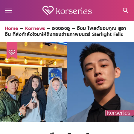
Skip
to
content
Search
Home
–
Kornews
–
องซองอู – อีซม โพสต์ขอบคุณ ยูอา
for:
อิน ที่ส่งกำลังใจมาให้ถึงกองถ่ายภาพยนตร์ Starlight Falls
MA
ES
CT
EL
UTY
T
EW
US