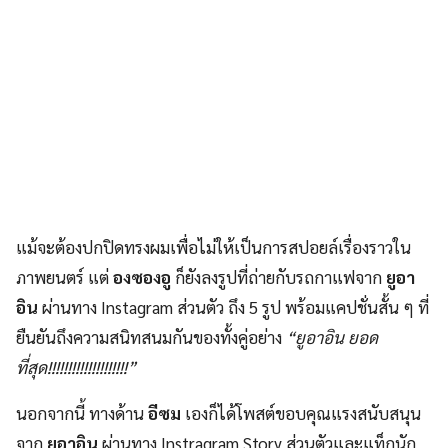
แม้จะต้องปกปิดทรงผมเพื่อไม่ให้เป็นการสปอยล์เรื่องราวใน
ภาพยนตร์ แต่
องซองอู
ก็ยังลงรูปที่ถ่ายกับรถกาแฟจาก
ยูอา
อิน
ผ่านทาง Instagram ส่วนตัว ถึง 5 รูป พร้อมแคปชั่นสั้น ๆ ที่
ยืนยันถึงความสนิทสนมกันของทั้งคู่อย่าง
“ยูอาอิน ยอด
ที่สุด!!!!!!!!!!!!!!!!!!!!”
นอกจากนี้ ทางด้าน
อีซม
เองก็ได้โพสต์ขอบคุณแรงสนับสนุน
จาก
ยูอาอิน
ผ่านทาง Instragram Story ส่วนตัวและแท็กนัก