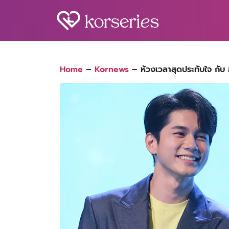
Skip
to
content
S
fo
Home
–
Kornews
–
ห้วงเวลาสุดประทับใจ ก