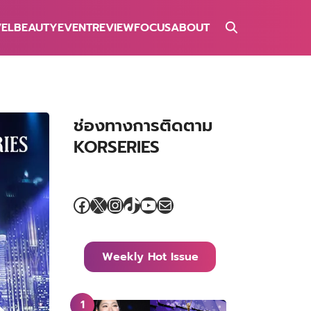
VEL
BEAUTY
EVENT
REVIEW
FOCUS
ABOUT
ช่องทางการติดตาม
KORSERIES
Facebook
X
Instagram
TikTok
YouTube
Mail
Weekly Hot Issue