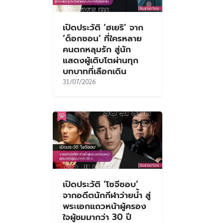
เปิดประวัติ ‘ฮเยริ’ จาก
‘ด็อกซอน’ ที่ใครหลาย
คนตกหลุมรัก สู่นัก
แสดงผู้เติบโตผ่านทุก
บทบาทที่เลือกเดิน
31/07/2026
เปิดประวัติ ‘โซจีซอบ’
จากอดีตนักกีฬาว่ายน้ำ สู่
พระเอกแถวหน้าผู้ครอง
ใจผู้ชมมากว่า 30 ปี