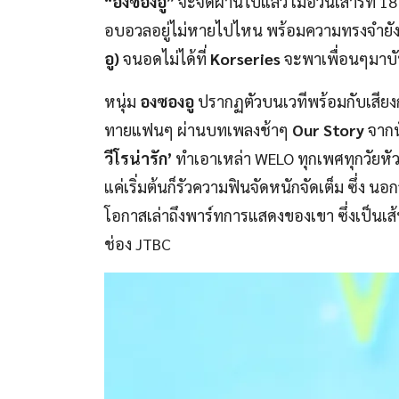
“องซองอู”
จะจัดผ่านไปแล้ว เมื่อวันเสาร์ที่
อบอวลอยู่ไม่หายไปไหน พร้อมความทรงจำยัง
อู)
จนอดไม่ได้ที่
Korseries
จะพาเพื่อนๆมาบ
หนุ่ม
องซองอู
ปรากฏตัวบนเวทีพร้อมกับเสียงกรี
ทายแฟนๆ ผ่านบทเพลงช้าๆ
Our Story
จากน
วีโรน่ารัก’
ทำเอาเหล่า WELO ทุกเพศทุกวัยหัวใ
แค่เริ่มต้นก็รัวความฟินจัดหนักจัดเต็ม ซึ่ง
โอกาสเล่าถึงพาร์ทการแสดงของเขา ซึ่งเป็นเส้นท
ช่อง JTBC