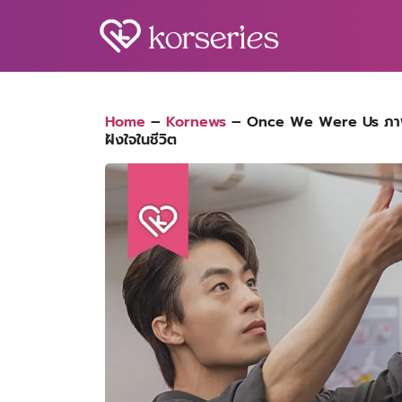
Skip
to
content
S
fo
Home
–
Kornews
–
Once We Were Us ภาพยน
ฝังใจในชีวิต