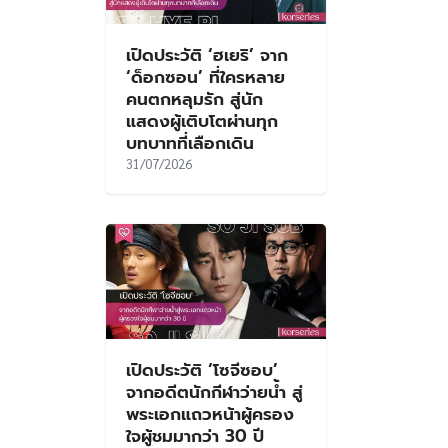
เปิดประวัติ ‘ฮเยริ’ จาก
‘ด็อกซอน’ ที่ใครหลาย
คนตกหลุมรัก สู่นัก
แสดงผู้เติบโตผ่านทุก
บทบาทที่เลือกเดิน
31/07/2026
เปิดประวัติ ‘โซจีซอบ’
จากอดีตนักกีฬาว่ายน้ำ สู่
พระเอกแถวหน้าผู้ครอง
ใจผู้ชมมากว่า 30 ปี