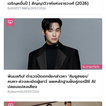
เจริญหมื่นปี | สัญญาวิวาห์แห่งราชวงศ์ (2026)
By
SVVEET KIM
On
29/07/2026
พ้นมลทิน! ตำรวจปัดตกข้อกล่าวหา ‘คิมซูฮยอน’
คบหา-ล่วงละเมิดผู้เยาว์ เผยหลักฐานฝั่งคู่กรณีใช้ AI
ปลอมแปลงเสียง
By
Swarm
On
29/07/2026