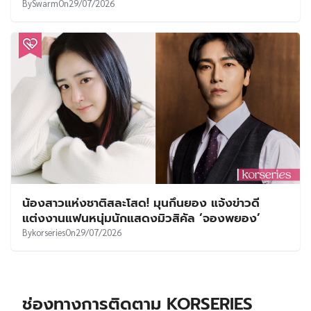
By
Swarm
On
29/07/2026
น้องสาวแห่งชาติสละโสด! มุนกึนยอง แจ้งข่าวดี
แต่งงานแฟนหนุ่มนักแสดงมิวสิคัล ‘จองพยอง’
By
korseries
On
29/07/2026
ช่องทางการติดตาม KORSERIES