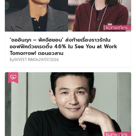
‘ซออินกุก – พัคจีฮยอน’ ส่งท้ายเรื่องราวรักใน
ออฟฟิศด้วยเรตติ้ง 4.6% ใน See You at Work
Tomorrow! ตอนอวสาน
By
SVVEET KIM
On
29/07/2026