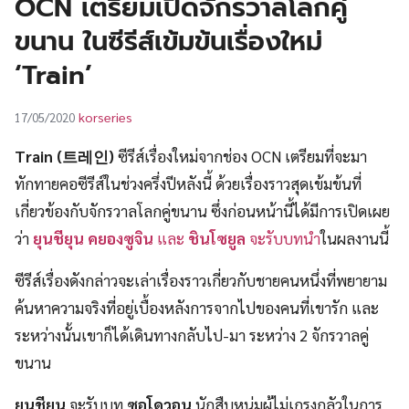
OCN เตรียมเปิดจักรวาลโลกคู่
UT
ขนาน ในซีรีส์เข้มข้นเรื่องใหม่
‘Train’
korseries
17/05/2020
Train (트레인)
ซีรีส์เรื่องใหม่จากช่อง OCN เตรียมที่จะมา
ทักทายคอซีรีส์ในช่วงครึ่งปีหลังนี้ ด้วยเรื่องราวสุดเข้มข้นที่
เกี่ยวข้องกับจักรวาลโลกคู่ขนาน ซึ่งก่อนหน้านี้ได้มีการเปิดเผย
ว่า
ยุนชียุน คยองซูจิน
และ
ชินโซยูล
จะรับบทนำ
ในผลงานนี้
ซีรีส์เรื่องดังกล่าวจะเล่าเรื่องราวเกี่ยวกับชายคนหนึ่งที่พยายาม
ค้นหาความจริงที่อยู่เบื้องหลังการจากไปของคนที่เขารัก และ
ระหว่างนั้นเขาก็ได้เดินทางกลับไป-มา ระหว่าง 2 จักรวาลคู่
ขนาน
ยุนชียุน
จะรับบท
ซอโดวอน
นักสืบหนุ่มผู้ไม่เกรงกลัวในการ