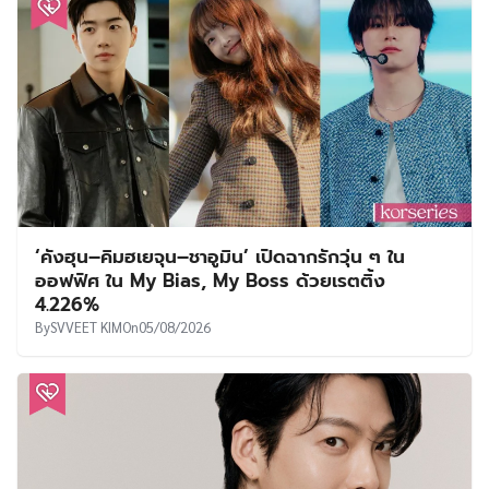
‘คังฮุน–คิมฮเยจุน–ชาอูมิน’ เปิดฉากรักวุ่น ๆ ใน
ออฟฟิศ ใน My Bias, My Boss ด้วยเรตติ้ง
4.226%
By
SVVEET KIM
On
05/08/2026