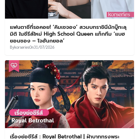
แฟนตาซีที่รอคอย! ‘คิมเซจอง’ สวมบทราชินีนักบู๊ทะลุ
มิติ ในซีรีส์ใหม่ High School Queen แท็กทีม ‘แบฮ
ยอนซอง – โจฮันกยอล’
By
korseries
On
31/07/2026
เรื่องย่อซีรีส์ : Royal Betrothal | ฝ่าบาททรงพระ