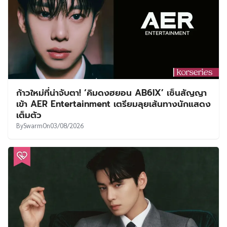
ก้าวใหม่ที่น่าจับตา! ‘คิมดงฮยอน AB6IX’ เซ็นสัญญา
เข้า AER Entertainment เตรียมลุยเส้นทางนักแสดง
เต็มตัว
By
Swarm
On
03/08/2026