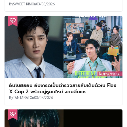
By
SVVEET KIM
On
03/08/2026
อันโบฮยอน อัปเกรดเป็นตำรวจสายสืบเต็มตัวใน Flex
X Cop 2 พร้อมคู่หูคนใหม่ จองอึนแช
By
TANTARAT
On
03/08/2026