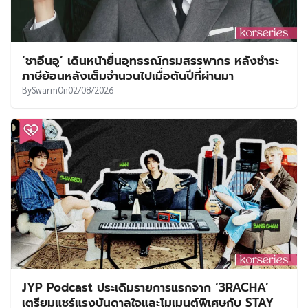
‘ชาอึนอู’ เดินหน้ายื่นอุทธรณ์กรมสรรพากร หลังชำระ
ภาษีย้อนหลังเต็มจำนวนไปเมื่อต้นปีที่ผ่านมา
By
Swarm
On
02/08/2026
JYP Podcast ประเดิมรายการแรกจาก ‘3RACHA’
เตรียมแชร์แรงบันดาลใจและโมเมนต์พิเศษกับ STAY