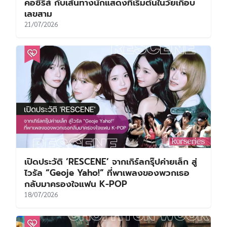
คอซีรีส์ กับเส้นทางนักแสดงที่เริ่มต้นในวัยเกือบ
เลขสาม
21/07/2026
เปิดประวัติ ‘RESCENE’ จากเกิร์ลกรุ๊ปค่ายเล็ก สู่
ไวรัล “Geoje Yaho!” ที่พาเพลงของพวกเธอ
กลับมาครองใจแฟน K-POP
18/07/2026