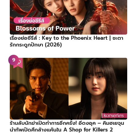
เรื่องย่อซีรีส์ : Key to the Phoenix Heart | ชะตา
รักกระดูกปักษา (2026)
ร้านลับนักฆ่าเปิดทำการอีกครั้ง! อีดงอุค – คิมฮเยจุน
นำทัพเปิดศึกล้างแค้นใน A Shop for Killers 2