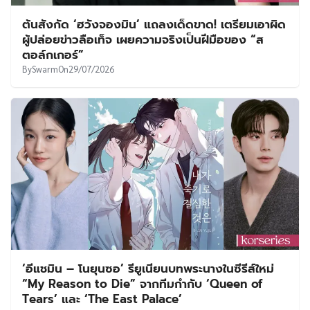
ต้นสังกัด ‘ฮวังจองมิน’ แถลงเด็ดขาด! เตรียมเอาผิด
ผู้ปล่อยข่าวลือเท็จ เผยความจริงเป็นฝีมือของ “ส
ตอล์กเกอร์”
By
Swarm
On
29/07/2026
‘อีแชมิน – โนยุนซอ’ รียูเนียนบทพระนางในซีรีส์ใหม่
“My Reason to Die” จากทีมกำกับ ‘Queen of
Tears’ และ ‘The East Palace’