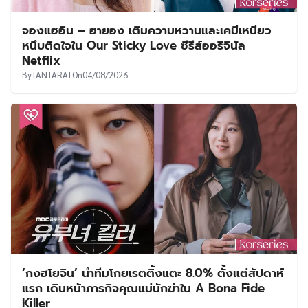
จองแฮอิน – ฮายอง เติมความหวานและเคมีเหนียว
หนึบติดใจใน Our Sticky Love ซีรีส์ออริจินัล
Netflix
By
TANTARAT
On
04/08/2026
‘กงฮโยจิน’ นำทีมโกยเรตติ้งแตะ 8.0% ตั้งแต่สัปดาห์
แรก เดินหน้าภารกิจคุณแม่นักฆ่าใน A Bona Fide
Killer