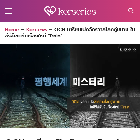
Skip
to
content
Search
Home
–
Kornews
–
OCN เตรียมเปิดจักรวาลโลกคู่ขนาน ใน
for:
ซีรีส์เข้มข้นเรื่องใหม่ ‘Train’
MA
ES
CT
EL
UTY
T
EW
US