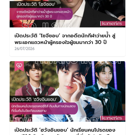
เปิดประวัติ ‘โซจีซอบ’ จากอดีตนักกีฬาว่ายน้ำ สู่
พระเอกแถวหน้าผู้ครองใจผู้ชมมากว่า 30 ปี
26/07/2026
เปิดประวัติ ‘ฮวังอินยอบ’ นักเรียนคนโปรดของ