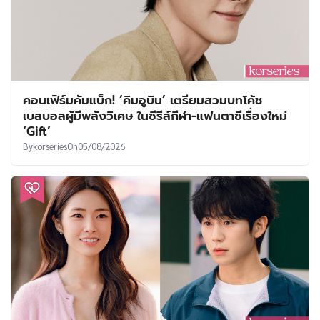
คอนเฟิร์มคัมแบ็ก! ‘คิมอูบิน’ เตรียมสวมบทโค้ช
เบสบอลผู้มีพลังวิเศษ ในซีรีส์กีฬา-แฟนตาซีเรื่องใหม่
‘Gift’
By
korseries
On
05/08/2026