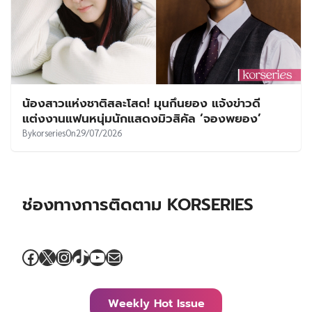
น้องสาวแห่งชาติสละโสด! มุนกึนยอง แจ้งข่าวดี
แต่งงานแฟนหนุ่มนักแสดงมิวสิคัล ‘จองพยอง’
By
korseries
On
29/07/2026
ช่องทางการติดตาม KORSERIES
Facebook
X
Instagram
TikTok
YouTube
Mail
Weekly Hot Issue