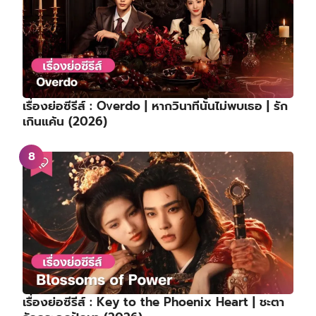
เรื่องย่อซีรีส์ : Overdo | หากวินาทีนั้นไม่พบเธอ | รัก
เกินแค้น (2026)
เรื่องย่อซีรีส์ : Key to the Phoenix Heart | ชะตา