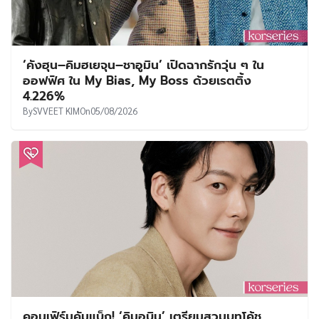
‘คังฮุน–คิมฮเยจุน–ชาอูมิน’ เปิดฉากรักวุ่น ๆ ใน
ออฟฟิศ ใน My Bias, My Boss ด้วยเรตติ้ง
4.226%
By
SVVEET KIM
On
05/08/2026
คอนเฟิร์มคัมแบ็ก! ‘คิมอูบิน’ เตรียมสวมบทโค้ช