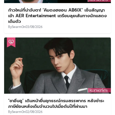
ก้าวใหม่ที่น่าจับตา! ‘คิมดงฮยอน AB6IX’ เซ็นสัญญา
เข้า AER Entertainment เตรียมลุยเส้นทางนักแสดง
เต็มตัว
By
Swarm
On
03/08/2026
‘ชาอึนอู’ เดินหน้ายื่นอุทธรณ์กรมสรรพากร หลังชำระ
ภาษีย้อนหลังเต็มจำนวนไปเมื่อต้นปีที่ผ่านมา
By
Swarm
On
02/08/2026