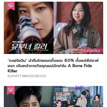
‘กงฮโยจิน’ นำทีมโกยเรตติ้งแตะ 8.0% ตั้งแต่สัปดาห์
แรก เดินหน้าภารกิจคุณแม่นักฆ่าใน A Bona Fide
Killer
By
SVVEET KIM
On
03/08/2026