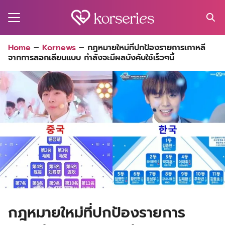
Skip
to
content
Search
Home
–
Kornews
–
กฎหมายใหม่ที่ปกป้องรายการเกาหลี
for:
จากการลอกเลียนแบบ กำลังจะมีผลบังคับใช้เร็วๆนี้
MA
ES
CT
EL
UTY
T
EW
กฎหมายใหม่ที่ปกป้องรายการ
US