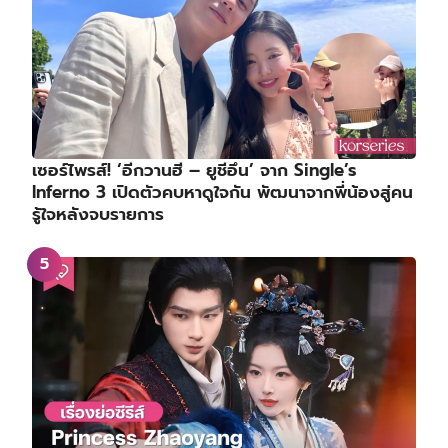
เซอร์ไพรส์! ‘อีกวานฮี – ยูชีอึน’ จาก Single’s
Inferno 3 เปิดตัวคบหาดูใจกัน พัฒนาจากพี่น้องสู่คน
รู้ใจหลังจบรายการ