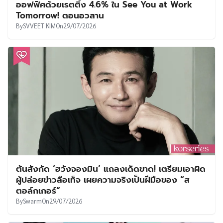
ออฟฟิศด้วยเรตติ้ง 4.6% ใน See You at Work
Tomorrow! ตอนอวสาน
By
SVVEET KIM
On
29/07/2026
ต้นสังกัด ‘ฮวังจองมิน’ แถลงเด็ดขาด! เตรียมเอาผิด
ผู้ปล่อยข่าวลือเท็จ เผยความจริงเป็นฝีมือของ “ส
ตอล์กเกอร์”
By
Swarm
On
29/07/2026