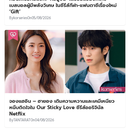
เบสบอลผู้มีพลังวิเศษ ในซีรีส์กีฬา-แฟนตาซีเรื่องใหม่
‘Gift’
By
korseries
On
05/08/2026
จองแฮอิน – ฮายอง เติมความหวานและเคมีเหนียว
หนึบติดใจใน Our Sticky Love ซีรีส์ออริจินัล
Netflix
By
TANTARAT
On
04/08/2026