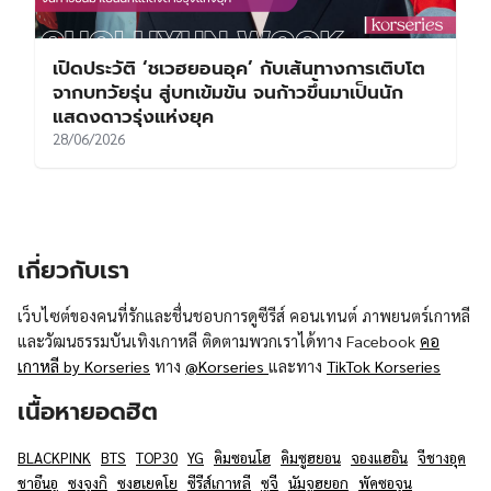
เปิดประวัติ ‘ชเวฮยอนอุค’ กับเส้นทางการเติบโต
จากบทวัยรุ่น สู่บทเข้มข้น จนก้าวขึ้นมาเป็นนัก
แสดงดาวรุ่งแห่งยุค
28/06/2026
เกี่ยวกับเรา
เว็บไซต์ของคนที่รักและชื่นชอบการดูซีรีส์ คอนเทนต์ ภาพยนตร์เกาหลี
และวัฒนธรรมบันเทิงเกาหลี ติดตามพวกเราได้ทาง Facebook
คอ
เกาหลี by Korseries
ทาง
@Korseries
และทาง
TikTok Korseries
เนื้อหายอดฮิต
BLACKPINK
BTS
TOP30
YG
คิมซอนโฮ
คิมซูฮยอน
จองแฮอิน
จีชางอุค
ชาอึนอู
ซงจุงกิ
ซงฮเยคโย
ซีรีส์เกาหลี
ซูจี
นัมจูฮยอก
พัคซอจุน