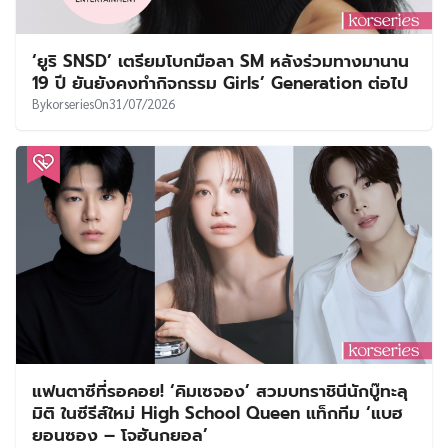
‘ยูริ SNSD’ เตรียมโบกมือลา SM หลังร่วมทางมานาน
19 ปี ยันยังคงทำกิจกรรม Girls’ Generation ต่อไป
By
korseries
On
31/07/2026
แฟนตาซีที่รอคอย! ‘คิมเซจอง’ สวมบทราชินีนักบู๊ทะลุ
มิติ ในซีรีส์ใหม่ High School Queen แท็กทีม ‘แบฮ
ยอนซอง – โจฮันกยอล’