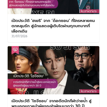
เปิดประวัติ ‘ฮเยริ’ จาก ‘ด็อกซอน’ ที่ใครหลายคน
ตกหลุมรัก สู่นักแสดงผู้เติบโตผ่านทุกบทบาทที่
เลือกเดิน
31/07/2026
เปิดประวัติ ‘โซจีซอบ’ จากอดีตนักกีฬาว่ายน้ำ สู่
พระเอกแถวหน้าผู้ครองใจผู้ชมมากว่า 30 ปี