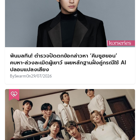
พ้นมลทิน! ตำรวจปัดตกข้อกล่าวหา ‘คิมซูฮยอน’
คบหา-ล่วงละเมิดผู้เยาว์ เผยหลักฐานฝั่งคู่กรณีใช้ AI
ปลอมแปลงเสียง
By
Swarm
On
29/07/2026