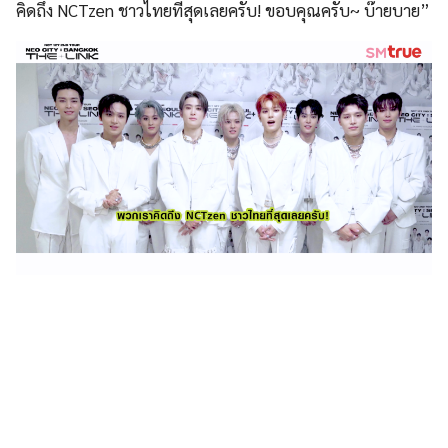
คิดถึง NCTzen ชาวไทยที่สุดเลยครับ! ขอบคุณครับ~ บ๊ายบาย”