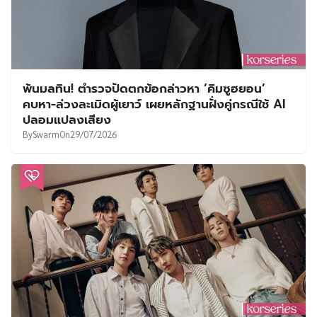
พ้นมลทิน! ตำรวจปัดตกข้อกล่าวหา ‘คิมซูฮยอน’
คบหา-ล่วงละเมิดผู้เยาว์ เผยหลักฐานฝั่งคู่กรณีใช้ AI
ปลอมแปลงเสียง
By
Swarm
On
29/07/2026