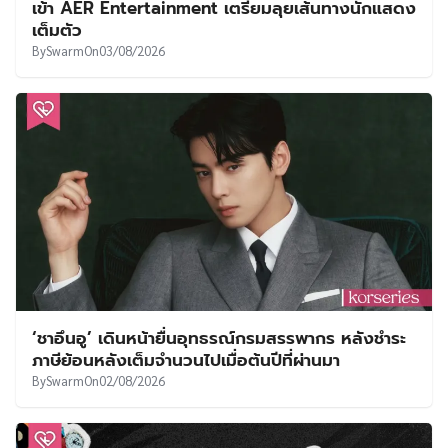
เข้า AER Entertainment เตรียมลุยเส้นทางนักแสดง
เต็มตัว
By
Swarm
On
03/08/2026
‘ชาอึนอู’ เดินหน้ายื่นอุทธรณ์กรมสรรพากร หลังชำระ
ภาษีย้อนหลังเต็มจำนวนไปเมื่อต้นปีที่ผ่านมา
By
Swarm
On
02/08/2026