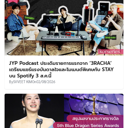
JYP Podcast ประเดิมรายการแรกจาก ‘3RACHA’
เตรียมแชร์แรงบันดาลใจและโมเมนต์พิเศษกับ STAY
บน Spotify 3 ส.ค.นี้
By
SVVEET KIM
On
02/08/2026