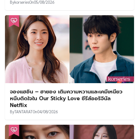
By
korseries
On
05/08/2026
จองแฮอิน – ฮายอง เติมความหวานและเคมีเหนียว
หนึบติดใจใน Our Sticky Love ซีรีส์ออริจินัล
Netflix
By
TANTARAT
On
04/08/2026