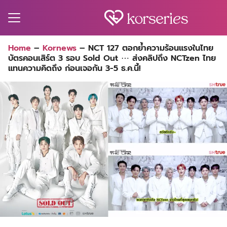
Skip
to
content
Search
Home
–
Kornews
–
NCT 127 ตอกย้ำความร้อนแรงในไทย
for:
บัตรคอนเสิร์ต 3 รอบ Sold Out ⋯ ส่งคลิปถึง NCTzen ไทย
MA
แทนความคิดถึง ก่อนเจอกัน 3-5 ธ.ค.นี้!
ES
CT
EL
UTY
T
EW
US