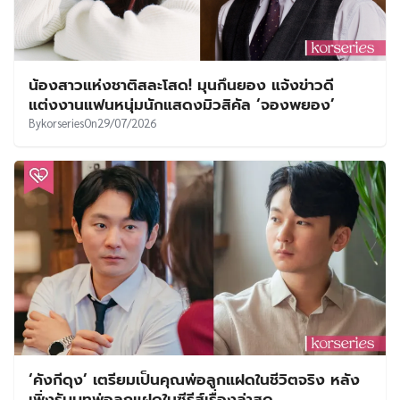
น้องสาวแห่งชาติสละโสด! มุนกึนยอง แจ้งข่าวดี
แต่งงานแฟนหนุ่มนักแสดงมิวสิคัล ‘จองพยอง’
By
korseries
On
29/07/2026
‘คังกีดุง’ เตรียมเป็นคุณพ่อลูกแฝดในชีวิตจริง หลัง
เพิ่งรับบทพ่อลูกแฝดในซีรีส์เรื่องล่าสุด