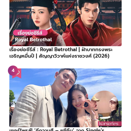
เรื่องย่อซีรีส์ : Royal Betrothal | ฝ่าบาททรงพระ
เจริญหมื่นปี | สัญญาวิวาห์แห่งราชวงศ์ (2026)
เซอร์ไพรส์! ‘อีกวานฮี – ยูชีอึน’ จาก Single’s