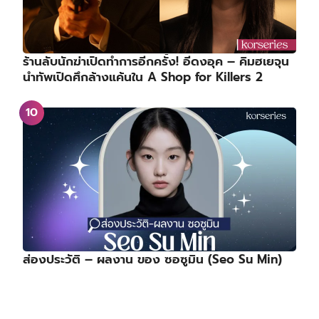
ร้านลับนักฆ่าเปิดทำการอีกครั้ง! อีดงอุค – คิมฮเยจุน
นำทัพเปิดศึกล้างแค้นใน A Shop for Killers 2
ส่องประวัติ – ผลงาน ของ ซอซูมิน (Seo Su Min)