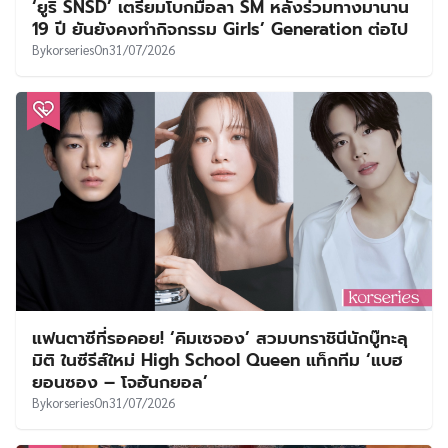
‘ยูริ SNSD’ เตรียมโบกมือลา SM หลังร่วมทางมานาน
19 ปี ยันยังคงทำกิจกรรม Girls’ Generation ต่อไป
By
korseries
On
31/07/2026
แฟนตาซีที่รอคอย! ‘คิมเซจอง’ สวมบทราชินีนักบู๊ทะลุ
มิติ ในซีรีส์ใหม่ High School Queen แท็กทีม ‘แบฮ
ยอนซอง – โจฮันกยอล’
By
korseries
On
31/07/2026