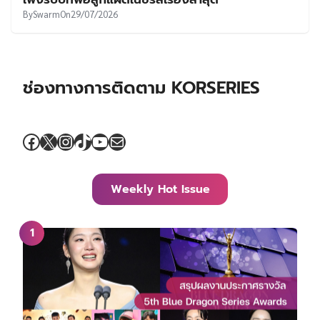
By
Swarm
On
29/07/2026
ช่องทางการติดตาม KORSERIES
Facebook
X
Instagram
TikTok
YouTube
Mail
Weekly Hot Issue