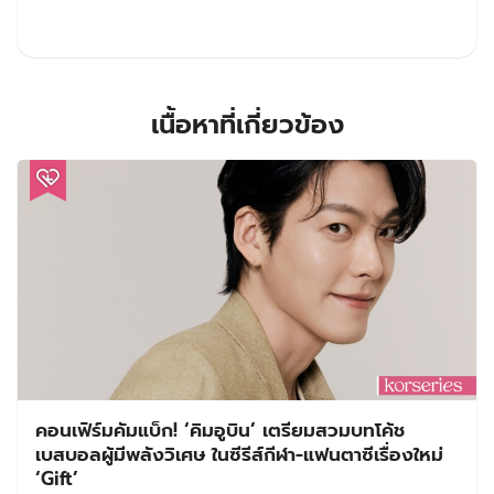
เนื้อหาที่เกี่ยวข้อง
คอนเฟิร์มคัมแบ็ก! ‘คิมอูบิน’ เตรียมสวมบทโค้ช
เบสบอลผู้มีพลังวิเศษ ในซีรีส์กีฬา-แฟนตาซีเรื่องใหม่
‘Gift’