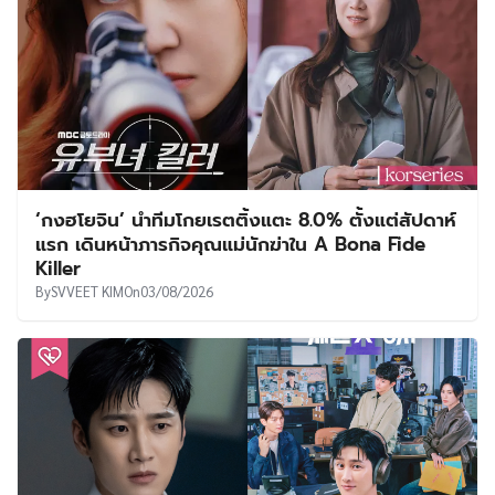
‘กงฮโยจิน’ นำทีมโกยเรตติ้งแตะ 8.0% ตั้งแต่สัปดาห์
แรก เดินหน้าภารกิจคุณแม่นักฆ่าใน A Bona Fide
Killer
By
SVVEET KIM
On
03/08/2026