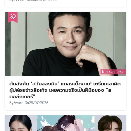
ต้นสังกัด ‘ฮวังจองมิน’ แถลงเด็ดขาด! เตรียมเอาผิด
ผู้ปล่อยข่าวลือเท็จ เผยความจริงเป็นฝีมือของ “ส
ตอล์กเกอร์”
By
Swarm
On
29/07/2026