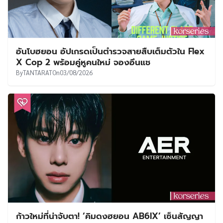
อันโบฮยอน อัปเกรดเป็นตำรวจสายสืบเต็มตัวใน Flex
X Cop 2 พร้อมคู่หูคนใหม่ จองอึนแช
By
TANTARAT
On
03/08/2026
ก้าวใหม่ที่น่าจับตา! ‘คิมดงฮยอน AB6IX’ เซ็นสัญญา